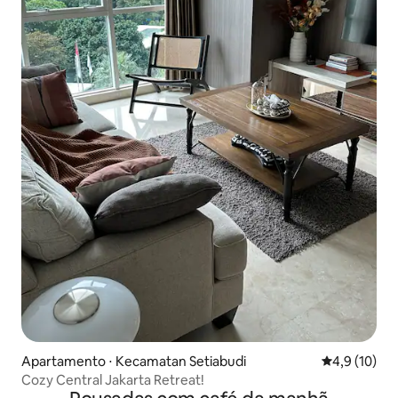
Apartamento ⋅ Kecamatan Setiabudi
4,9 de uma a
4,9 (10)
Cozy Central Jakarta Retreat!