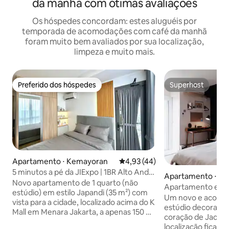
da manhã com ótimas avaliações
Os hóspedes concordam: estes aluguéis por
temporada de acomodações com café da manhã
foram muito bem avaliados por sua localização,
limpeza e muito mais.
Preferido dos hóspedes
Superhost
Preferido dos hóspedes
Superhost
Apartamento ⋅ Kemayoran
4,93 de uma avaliação média de
4,93 (44)
5 minutos a pé da JIExpo | 1BR Alto Andar
Apartamento ⋅ Ja
Acima do K Mall
Novo apartamento de 1 quarto (não
Apartamento estúd
estúdio) em estilo Japandi (35 m²) com
para trabalhar em
Um novo e aconc
vista para a cidade, localizado acima do K
estúdio decorado 
Mall em Menara Jakarta, a apenas 150 m
coração de Jacarta
ou 5 minutos a pé do JIExpo Kemayoran.
localização fica p