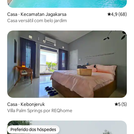
Casa ⋅ Kecamatan Jagakarsa
4,9 de uma a
4,9 (68)
Casa versátil com belo jardim
Casa ⋅ Kebonjeruk
5 de uma 
5 (5)
Villa Palm Springs por REQhome
Preferido dos hóspedes
Preferido dos hóspedes