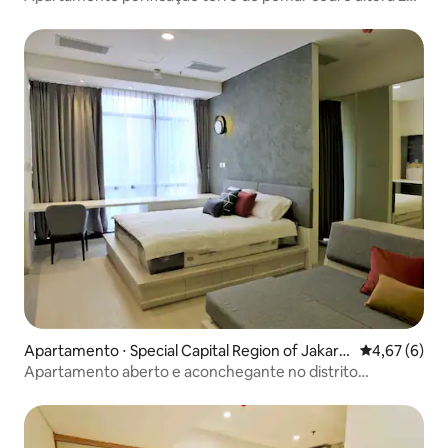
11
Apartamento ⋅ Special Capital Region of Jakart
4,67 de uma 
4,67 (6)
a
Apartamento aberto e aconchegante no distrito
comercial de Jacarta