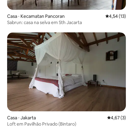
Casa ⋅ Kecamatan Pancoran
4,54 de uma a
4,54 (13)
Sabrun: casa na selva em Sth Jacarta
Casa ⋅ Jakarta
4,67 de uma 
4,67 (3)
Loft em Pavilhão Privado (Bintaro)