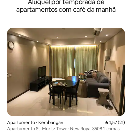
Aluguel por temporada de
café da manhã
apartamentos com café da manhã
Apartamento ⋅ Kembangan
4,57 de uma a
4,57 (21)
Apartamento St. Moritz Tower New Royal 3508 2 camas