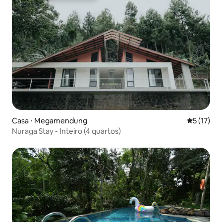
Casa ⋅ Megamendung
5 de uma a
5 (17)
Nuraga Stay - Inteiro (4 quartos)