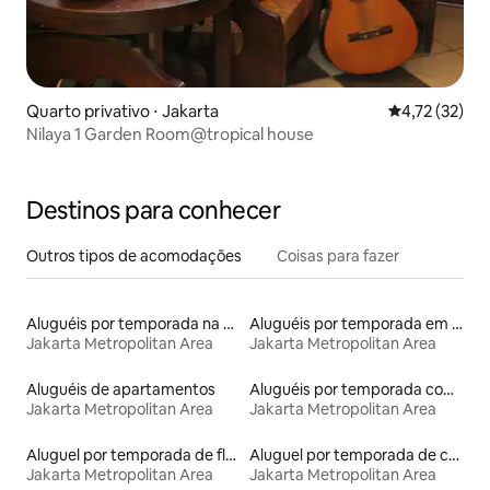
Quarto privativo ⋅ Jakarta
4,72 de uma a
4,72 (32)
Nilaya 1 Garden Room@tropical house
Destinos para conhecer
Outros tipos de acomodações
Coisas para fazer
Aluguéis por temporada na orla
Aluguéis por temporada em hotéis-fazenda
Jakarta Metropolitan Area
Jakarta Metropolitan Area
Aluguéis de apartamentos
Aluguéis por temporada com sauna
Jakarta Metropolitan Area
Jakarta Metropolitan Area
Aluguel por temporada de flats
Aluguel por temporada de casas de hóspedes
Jakarta Metropolitan Area
Jakarta Metropolitan Area