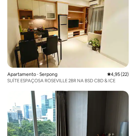
Apartamento ⋅ Serpong
4,95 de uma a
4,95 (22)
SUÍTE ESPAÇOSA ROSEVILLE 2BR NA BSD CBD & ICE