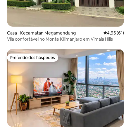
Casa ⋅ Kecamatan Megamendung
4,95 de uma a
4,95 (61)
Vila confortável no Monte Kilimanjaro em Vimala Hills
Preferido dos hóspedes
Preferido dos hóspedes