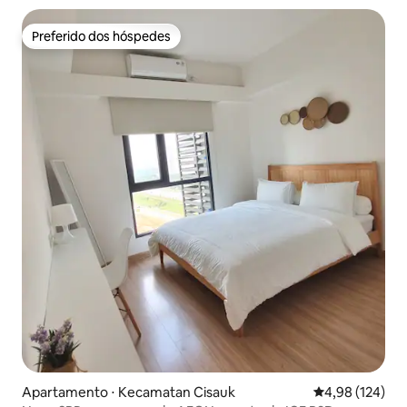
Preferido dos hóspedes
Preferido dos hóspedes
Apartamento ⋅ Kecamatan Cisauk
4,98 de uma av
4,98 (124)