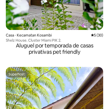
Casa ⋅ Kecamatan Kosambi
5 de uma a
5 (30)
Shelz House. Cluster Miami PIK 2.
Aluguel por temporada de casas
privativas pet friendly
Superhost
Superhost