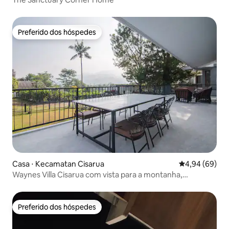
Preferido dos hóspedes
Preferido dos hóspedes
Casa ⋅ Kecamatan Cisarua
4,94 de uma av
4,94 (69)
Waynes Villa Cisarua com vista para a montanha,
carregador de veículos elétricos
Preferido dos hóspedes
Preferido dos hóspedes