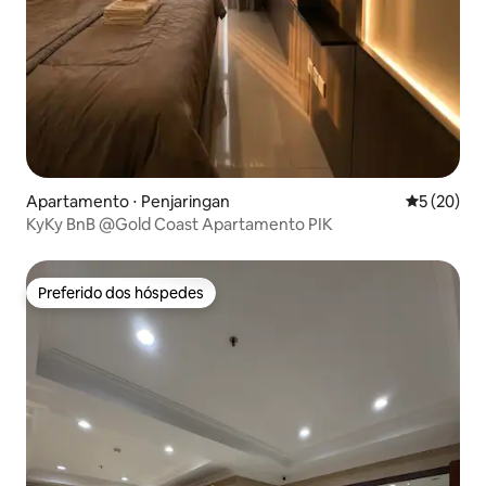
Apartamento ⋅ Penjaringan
5 de uma a
5 (20)
KyKy BnB @Gold Coast Apartamento PIK
Preferido dos hóspedes
Preferido dos hóspedes