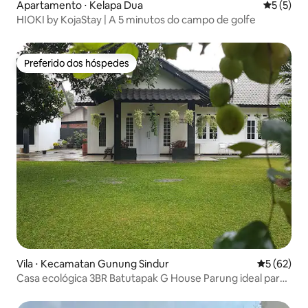
Apartamento ⋅ Kelapa Dua
5 de uma 
5 (5)
HIOKI by KojaStay | A 5 minutos do campo de golfe
Preferido dos hóspedes
Preferido dos hóspedes
Vila ⋅ Kecamatan Gunung Sindur
5 de uma a
5 (62)
Casa ecológica 3BR Batutapak G House Parung ideal para
famílias