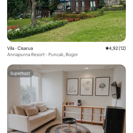
Vila ⋅ Cisarua
4,92 de uma a
4,92 (12)
Annapurna Resort - Puncak, Bogor
Superhost
Superhost