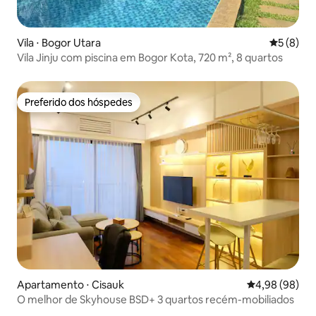
Vila ⋅ Bogor Utara
5 de uma 
5 (8)
Vila Jinju com piscina em Bogor Kota, 720 m², 8 quartos
Preferido dos hóspedes
Preferido dos hóspedes
Apartamento ⋅ Cisauk
4,98 de uma av
4,98 (98)
O melhor de Skyhouse BSD+ 3 quartos recém-mobiliados