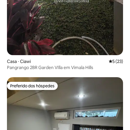
Casa ⋅ Ciawi
5 de uma a
5 (23)
Pangrango 2BR Garden VIlla em Vimala Hills
Preferido dos hóspedes
Preferido dos hóspedes