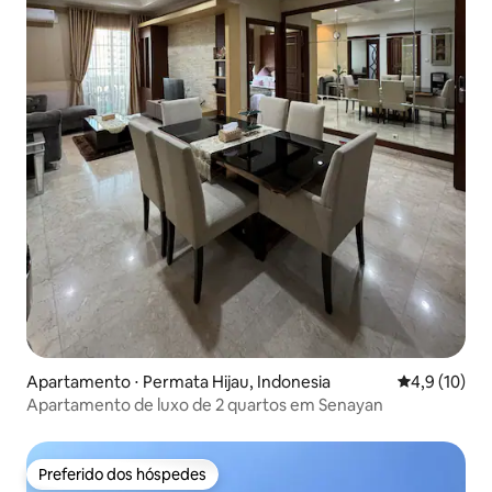
Apartamento ⋅ Permata Hijau, Indonesia
4,9 de uma a
4,9 (10)
Apartamento de luxo de 2 quartos em Senayan
Preferido dos hóspedes
Preferido dos hóspedes