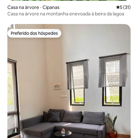
Casa na árvore ⋅ Cipanas
5 de uma a
5 (31)
Casa na árvore na montanha enevoada à beira da lagoa
Preferido dos hóspedes
Preferido dos hóspedes