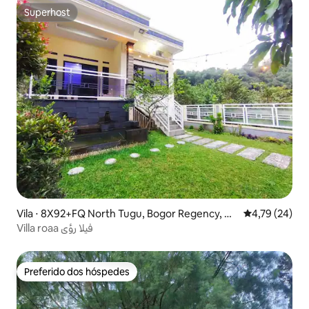
Superhost
Superhost
Vila ⋅ 8X92+FQ North Tugu, Bogor Regency, W
4,79 de uma a
4,79 (24)
est Java, Indonesia
Villa roaa فيلا رؤى
Preferido dos hóspedes
Preferido dos hóspedes