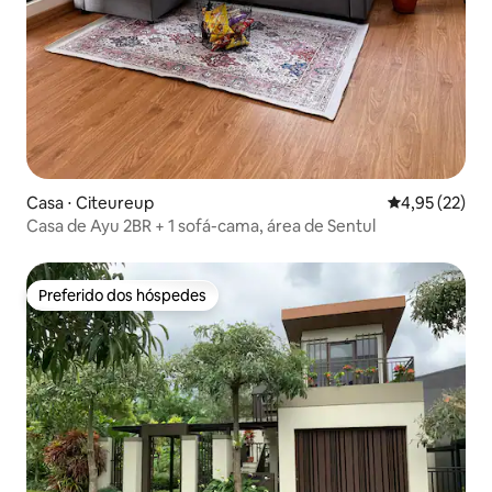
Casa ⋅ Citeureup
4,95 de uma a
4,95 (22)
Casa de Ayu 2BR + 1 sofá-cama, área de Sentul
Preferido dos hóspedes
Preferido dos hóspedes