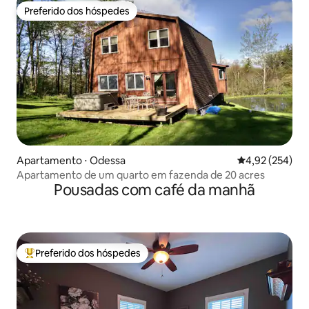
Preferido dos hóspedes
Preferido dos hóspedes
Apartamento ⋅ Odessa
4,92 de uma av
4,92 (254)
Apartamento de um quarto em fazenda de 20 acres
Pousadas com café da manhã
Preferido dos hóspedes
Entre os melhores preferidos dos hóspedes