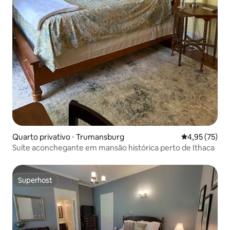
Quarto privativo ⋅ Trumansburg
4,95 de uma a
4,95 (75)
Suíte aconchegante em mansão histórica perto de Ithaca
Superhost
Superhost