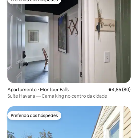
Preferido dos hóspedes
Apartamento ⋅ Montour Falls
4,85 de uma a
4,85 (80)
Suíte Havana — Cama king no centro da cidade
Preferido dos hóspedes
Preferido dos hóspedes