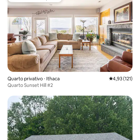
Preferido dos hóspedes
Quarto privativo ⋅ Ithaca
4,93 de uma av
4,93 (121)
Quarto Sunset Hill #2