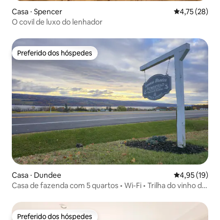
Casa ⋅ Spencer
4,75 de uma a
4,75 (28)
O covil de luxo do lenhador
Preferido dos hóspedes
Preferido dos hóspedes
Casa ⋅ Dundee
4,95 de uma a
4,95 (19)
Casa de fazenda com 5 quartos • Wi-Fi • Trilha do vinho do
Lago Seneca
Preferido dos hóspedes