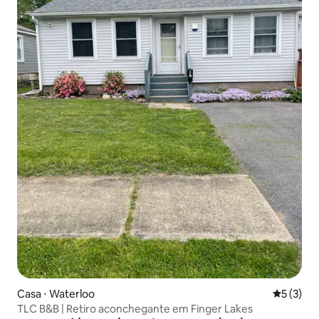
Casa ⋅ Waterloo
5 de uma 
5 (3)
TLC B&B | Retiro aconchegante em Finger Lakes