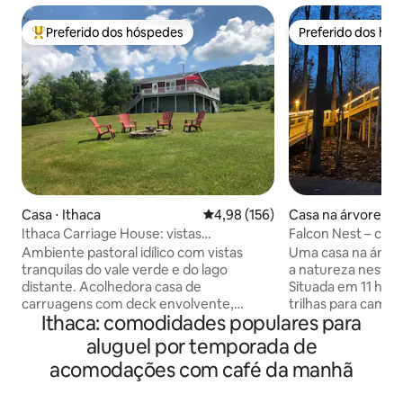
Preferido dos hóspedes
Preferido dos hó
Entre os melhores preferidos dos hóspedes
Preferido dos hó
Casa ⋅ Ithaca
4,98 de uma avaliação média de 
4,98 (156)
Casa na árvore ⋅ 
s
Ithaca Carriage House: vistas
Falcon Nest – casa
panorâmicas e fogueira
floresta privativa
Ambiente pastoral idílico com vistas
Uma casa na árvo
tranquilas do vale verde e do lago
a natureza neste r
distante. Acolhedora casa de
Situada em 11 hec
carruagens com deck envolvente,
trilhas para camin
Ithaca: comodidades populares para
fogueira, churrasqueira, cornhole e
elevada exclusiva
cesta de disc golf — perfeita para
totalmente elétric
aluguel por temporada de
diversão em família e relaxamento
quadrados, ofere
acomodações com café da manhã
depois de cachoeiras, trilhas, vinícolas e
envolvente para u
sidrarias. Itens para café da manhã e
constante mudança