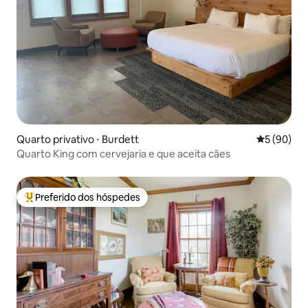
Quarto privativo ⋅ Burdett
5 de uma a
5 (90)
Quarto King com cervejaria e que aceita cães
Preferido dos hóspedes
Entre os melhores preferidos dos hóspedes