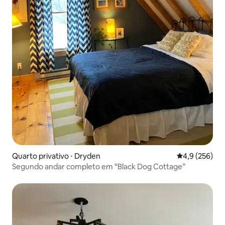
Quarto privativo ⋅ Dryden
4,9 de uma av
4,9 (256)
Segundo andar completo em “Black Dog Cottage”