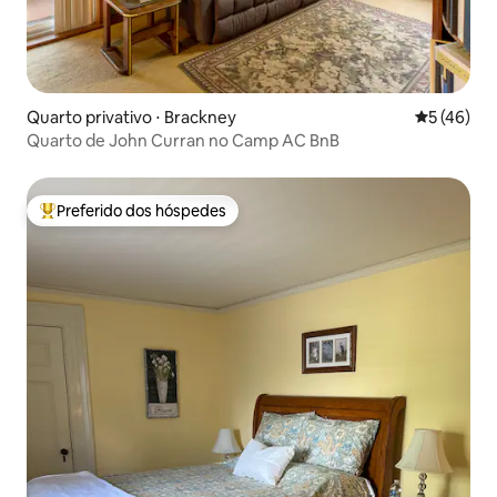
Quarto privativo ⋅ Brackney
5 de uma a
5 (46)
Quarto de John Curran no Camp AC BnB
Preferido dos hóspedes
Entre os melhores preferidos dos hóspedes