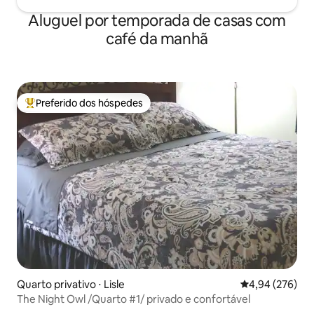
Aluguel por temporada de casas com
café da manhã
Preferido dos hóspedes
Entre os melhores preferidos dos hóspedes
Quarto privativo ⋅ Lisle
4,94 de uma ava
4,94 (276)
The Night Owl /Quarto #1/ privado e confortável