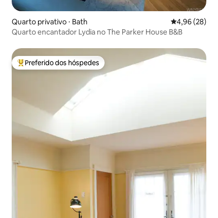
Quarto privativo ⋅ Bath
4,96 de uma a
4,96 (28)
Quarto encantador Lydia no The Parker House B&B
Preferido dos hóspedes
Entre os melhores preferidos dos hóspedes