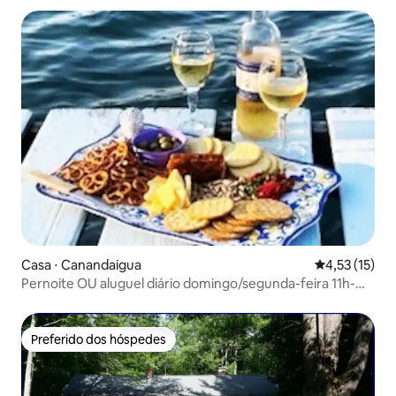
Casa ⋅ Canandaigua
4,53 de uma a
4,53 (15)
Pernoite OU aluguel diário domingo/segunda-feira 11h-
15h30
Preferido dos hóspedes
Preferido dos hóspedes