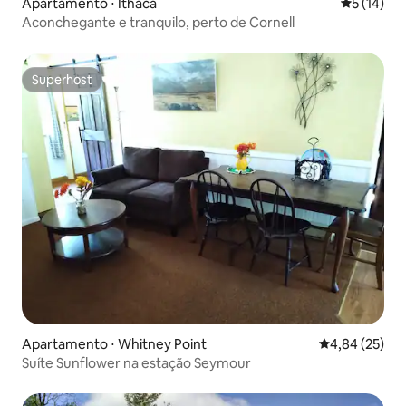
Apartamento ⋅ Ithaca
5 de uma a
5 (14)
Aconchegante e tranquilo, perto de Cornell
Superhost
Superhost
Apartamento ⋅ Whitney Point
4,84 de uma a
4,84 (25)
Suíte Sunflower na estação Seymour