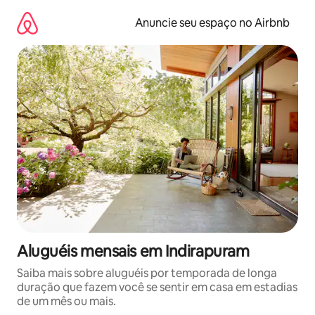
Pular
para
Anuncie seu espaço no Airbnb
o
conteúdo
Aluguéis mensais em Indirapuram
Saiba mais sobre aluguéis por temporada de longa
duração que fazem você se sentir em casa em estadias
de um mês ou mais.