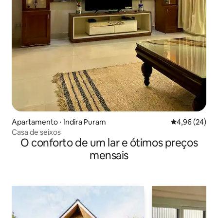
Apartamento ⋅ Indira Puram
4,96 de uma a
4,96 (24)
Casa de seixos
O conforto de um lar e ótimos preços
mensais