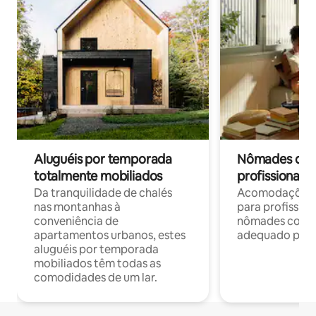
Aluguéis por temporada
Nômades digit
totalmente mobiliados
profissionais 
Da tranquilidade de chalés
Acomodações c
nas montanhas à
para profission
conveniência de
nômades com W
apartamentos urbanos, estes
adequado para 
aluguéis por temporada
mobiliados têm todas as
comodidades de um lar.