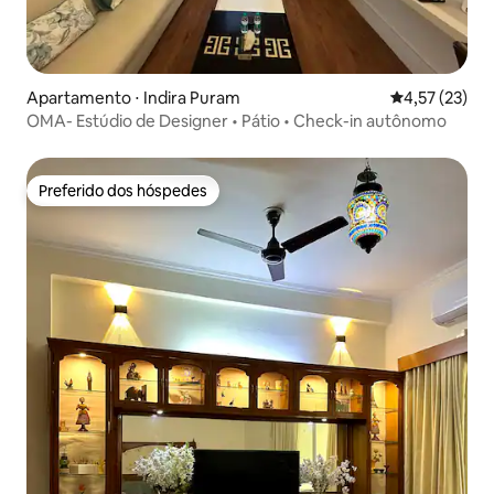
Apartamento ⋅ Indira Puram
4,57 de uma a
4,57 (23)
OMA- Estúdio de Designer • Pátio • Check-in autônomo
Preferido dos hóspedes
Preferido dos hóspedes