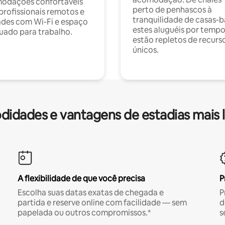
odações confortáveis
perto de penhascos à
profissionais remotos e
tranquilidade de casas-b
des com Wi-Fi e espaço
estes aluguéis por temp
ado para trabalho.
estão repletos de recurs
únicos.
idades e vantagens de estadias mais 
A flexibilidade de que você precisa
P
Escolha suas datas exatas de chegada e
P
partida e reserve online com facilidade — sem
d
papelada ou outros compromissos.*
s