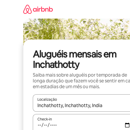
Pular
para
o
conteúdo
Aluguéis mensais em
Inchathotty
Saiba mais sobre aluguéis por temporada de
longa duração que fazem você se sentir em c
em estadias de um mês ou mais.
Localização
Quando os resultados estiverem disponíveis, expl
Check-in