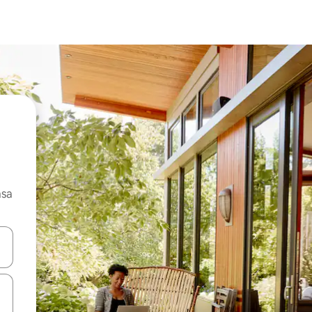
asa
ore-os usando as seta para cima e para baixo do teclado ou tocando e