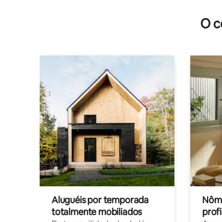
O c
Aluguéis por temporada
Nôma
totalmente mobiliados
profi