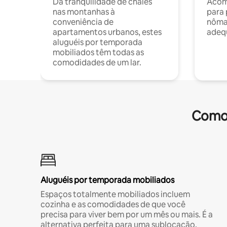
Da tranquilidade de chalés
Acom
nas montanhas à
para 
conveniência de
nôma
apartamentos urbanos, estes
adequ
aluguéis por temporada
mobiliados têm todas as
comodidades de um lar.
Comod
Aluguéis por temporada mobiliados
Espaços totalmente mobiliados incluem
cozinha e as comodidades de que você
precisa para viver bem por um mês ou mais. É a
alternativa perfeita para uma sublocação.