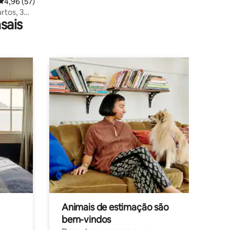
4,96 de uma avaliação média de 5, 57 avaliações
4,96 (57)
rtos, 3
sais
Animais de estimação são
bem-vindos