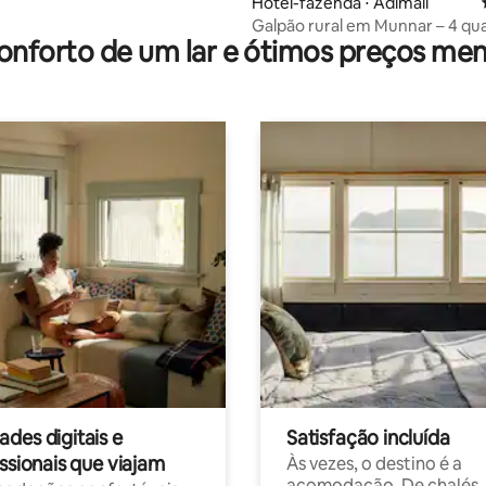
Hotel-fazenda ⋅ Adimali
Galpão rural em Munnar – 4 qua
onforto de um lar e ótimos preços men
banheiros, 1 cozinha
des digitais e
Satisfação incluída
ssionais que viajam
Às vezes, o destino é a
acomodação. De chalés