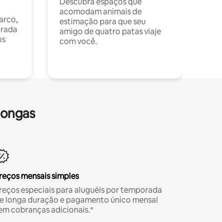
Descubra espaços que
acomodam animais de
arco,
estimação para que seu
orada
amigo de quatro patas viaje
os
com você.
longas
reços mensais simples
reços especiais para aluguéis por temporada
e longa duração e pagamento único mensal
em cobranças adicionais.*