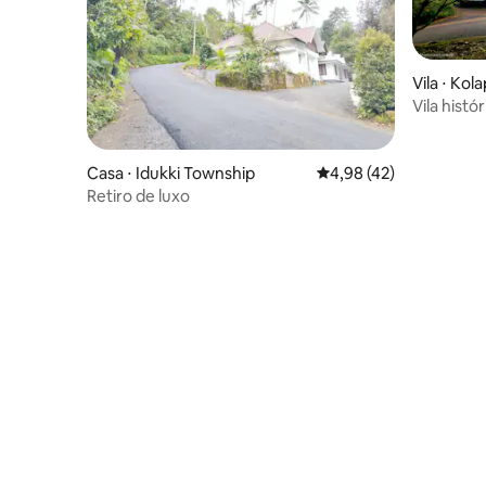
Vila ⋅ Kol
Vila hist
Casa ⋅ Idukki Township
4,98 de uma avaliação 
4,98 (42)
Retiro de luxo