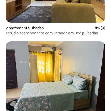
Apartamento ⋅ Ibadan
5 de uma 
5 (3)
Estúdio aconchegante com varanda em Bodija, Ibadan