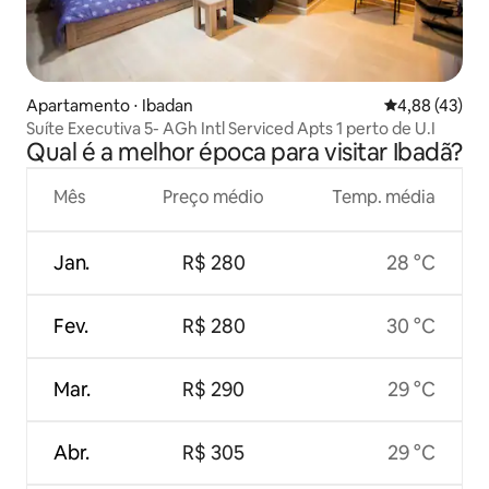
Apartamento ⋅ Ibadan
4,88 de uma a
4,88 (43)
Suíte Executiva 5- AGh Intl Serviced Apts 1 perto de U.I
Qual é a melhor época para visitar Ibadã?
Mês
Preço médio
Temp. média
Jan.
R$ 280
28 °C
Fev.
R$ 280
30 °C
Mar.
R$ 290
29 °C
Abr.
R$ 305
29 °C