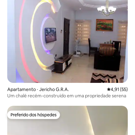
Apartamento ⋅ Jericho G.R.A.
4,91 de uma a
4,91 (55)
Um chalé recém-construído em uma propriedade serena
Preferido dos hóspedes
Preferido dos hóspedes