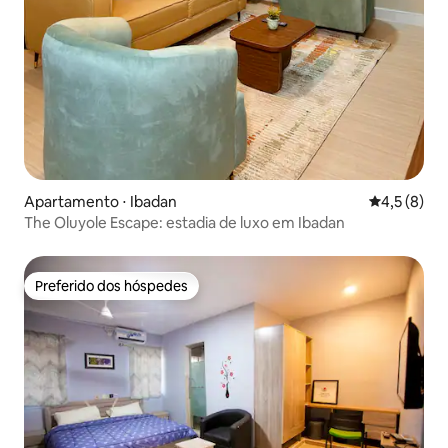
Apartamento ⋅ Ibadan
4,5 de uma 
4,5 (8)
The Oluyole Escape: estadia de luxo em Ibadan
Preferido dos hóspedes
Preferido dos hóspedes