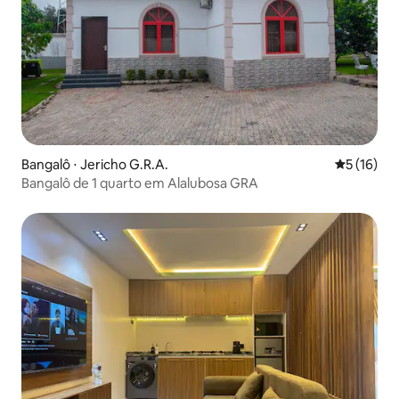
Bangalô ⋅ Jericho G.R.A.
5 de uma a
5 (16)
Bangalô de 1 quarto em Alalubosa GRA