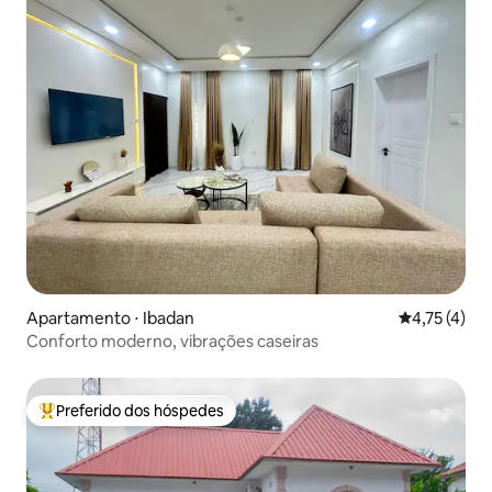
Apartamento ⋅ Ibadan
4,75 de uma 
4,75 (4)
Conforto moderno, vibrações caseiras
Preferido dos hóspedes
Entre os melhores preferidos dos hóspedes