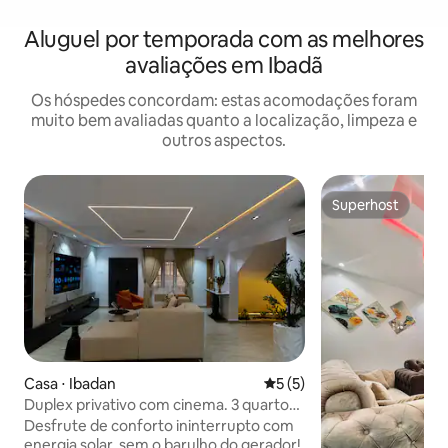
Aluguel por temporada com as melhores
avaliações em Ibadã
Os hóspedes concordam: estas acomodações foram
muito bem avaliadas quanto a localização, limpeza e
outros aspectos.
Superhost
Superhost
Casa ⋅ Ibadan
5 de uma avaliação média d
5 (5)
Duplex privativo com cinema. 3 quartos.
Games. Energia 24h
Desfrute de conforto ininterrupto com
energia solar, sem o barulho do gerador!