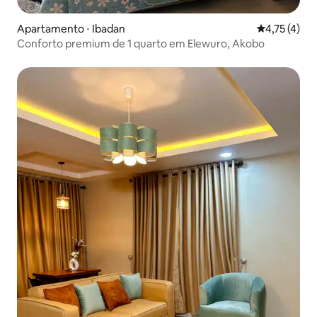
Apartamento ⋅ Ibadan
4,75 de uma 
4,75 (4)
Conforto premium de 1 quarto em Elewuro, Akobo