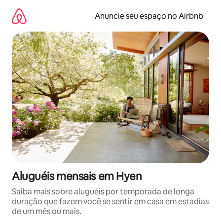
Pular
para
Anuncie seu espaço no Airbnb
o
conteúdo
Aluguéis mensais em Hyen
Saiba mais sobre aluguéis por temporada de longa
duração que fazem você se sentir em casa em estadias
de um mês ou mais.