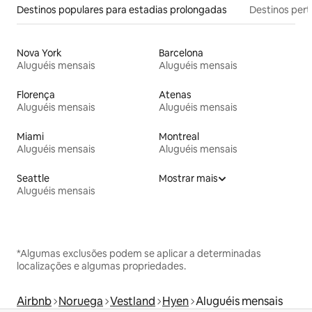
Destinos populares para estadias prolongadas
Destinos pert
Nova York
Barcelona
Aluguéis mensais
Aluguéis mensais
Florença
Atenas
Aluguéis mensais
Aluguéis mensais
Miami
Montreal
Aluguéis mensais
Aluguéis mensais
Seattle
Mostrar mais
Aluguéis mensais
*Algumas exclusões podem se aplicar a determinadas
localizações e algumas propriedades.
Airbnb
Noruega
Vestland
Hyen
Aluguéis mensais