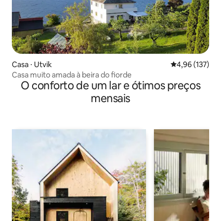
Casa ⋅ Utvik
4,96 de uma av
4,96 (137)
Casa muito amada à beira do fiorde
O conforto de um lar e ótimos preços
mensais