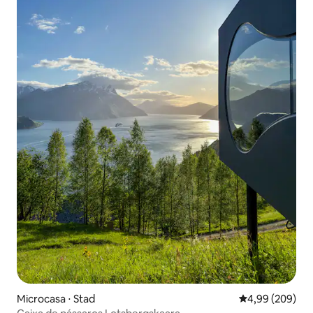
Microcasa ⋅ Stad
4,99 de uma ava
4,99 (209)