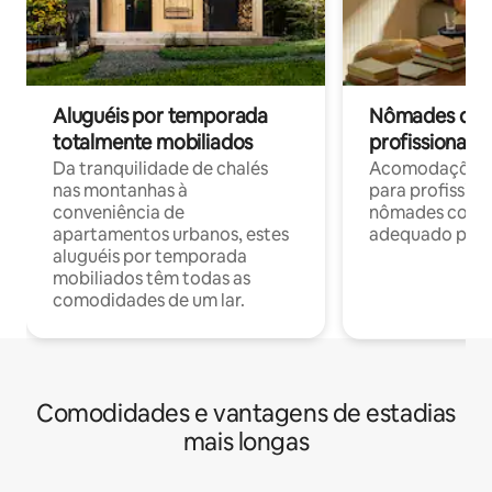
Aluguéis por temporada
Nômades digit
totalmente mobiliados
profissionais 
Da tranquilidade de chalés
Acomodações c
nas montanhas à
para profission
conveniência de
nômades com W
apartamentos urbanos, estes
adequado para 
aluguéis por temporada
mobiliados têm todas as
comodidades de um lar.
Comodidades e vantagens de estadias
mais longas