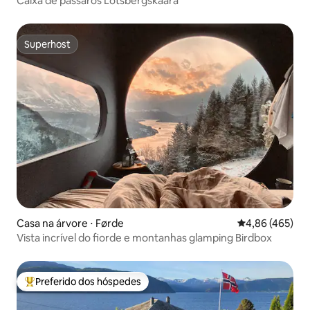
Caixa de pássaros Lotsbergskaara
Superhost
Superhost
Casa na árvore ⋅ Førde
4,86 de uma av
4,86 (465)
Vista incrível do fiorde e montanhas glamping Birdbox
Preferido dos hóspedes
Entre os melhores preferidos dos hóspedes