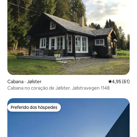
Cabana ⋅ Jølster
4,95 de uma a
4,95 (61)
Cabana no coração de Jølster. Jølstravegen 1148
Preferido dos hóspedes
Preferido dos hóspedes