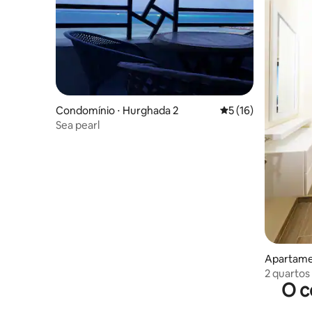
Condomínio ⋅ Hurghada 2
5 de uma avaliação 
5 (16)
Sea pearl
Apartame
2 quartos
O c
marinha 