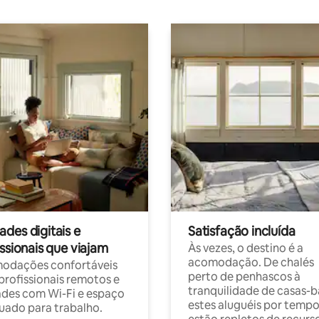
des digitais e
Satisfação incluída
ssionais que viajam
Às vezes, o destino é a
acomodação. De chalés
odações confortáveis
perto de penhascos à
profissionais remotos e
tranquilidade de casas-b
des com Wi-Fi e espaço
estes aluguéis por temp
ado para trabalho.