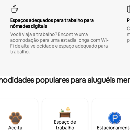
Espaços adequados para trabalho para
P
nômades digitais
O
Você viaja a trabalho? Encontre uma
m
acomodação para uma estadia longa com Wi-
p
Fi de alta velocidade e espaço adequado para
trabalho.
odidades populares para aluguéis men
Espaço de
Aceita
trabalho
Estacionament