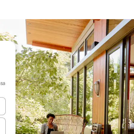
asa
ore-os usando as seta para cima e para baixo do teclado ou tocando e