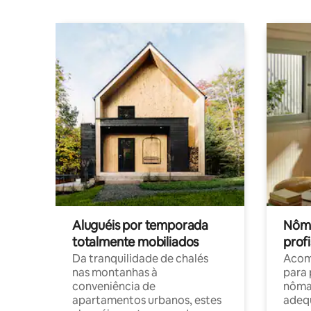
Aluguéis por temporada
Nôma
totalmente mobiliados
profi
Da tranquilidade de chalés
Acom
nas montanhas à
para 
conveniência de
nôma
apartamentos urbanos, estes
adequ