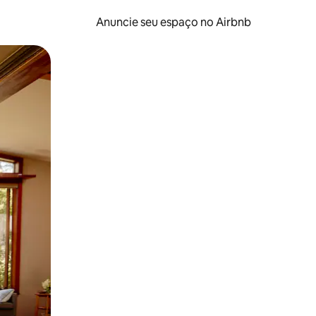
Anuncie seu espaço no Airbnb
 deslizando o dedo na tela.