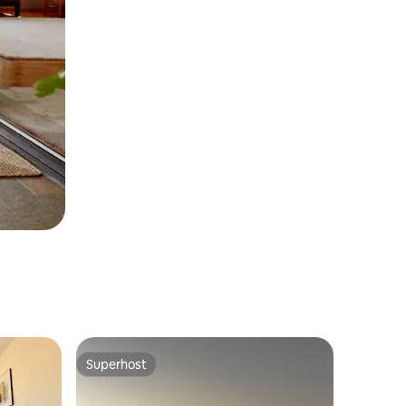
Superhost
Superhost