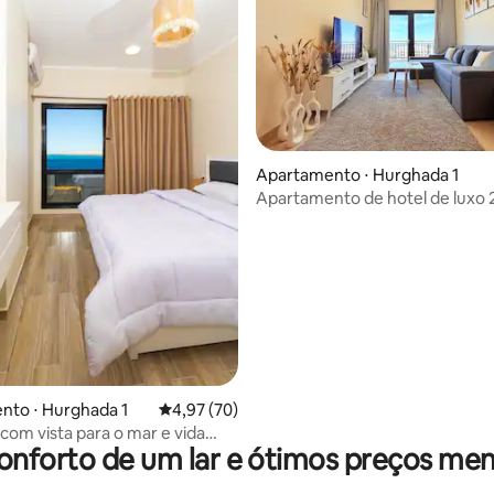
média de 5, 16 avaliações
Apartamento ⋅ Hurghada 1
Apartamento de hotel de luxo 
com vista tripla para o mar
nto ⋅ Hurghada 1
4,97 de uma avaliação média de 5, 70 avalia
4,97 (70)
 com vista para o mar e vida
onforto de um lar e ótimos preços men
e urbana