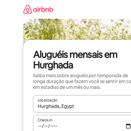
Pular
para
o
conteúdo
Aluguéis mensais em
Hurghada
Saiba mais sobre aluguéis por temporada de
longa duração que fazem você se sentir em c
em estadias de um mês ou mais.
Localização
Quando os resultados estiverem disponíveis, expl
Check-in