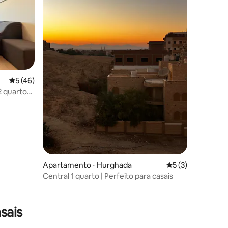
5 de uma avaliação média de 5, 46 avaliações
5 (46)
2 quartos
Apartamento ⋅ Hurghada
5 de uma avaliaçã
5 (3)
Central 1 quarto | Perfeito para casais
ções
sais