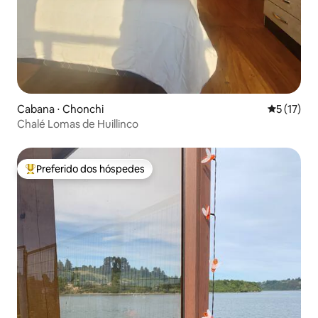
Cabana ⋅ Chonchi
5 de uma a
5 (17)
Chalé Lomas de Huillinco
Preferido dos hóspedes
Entre os melhores preferidos dos hóspedes