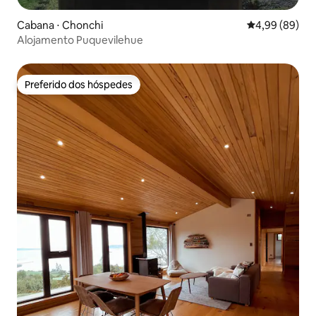
Cabana ⋅ Chonchi
4,99 de uma av
4,99 (89)
Alojamento Puquevilehue
Preferido dos hóspedes
Preferido dos hóspedes