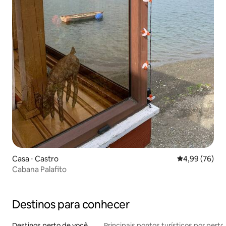
Casa ⋅ Castro
4,99 de uma a
4,99 (76)
Cabana Palafito
Destinos para conhecer
Destinos perto de você
Principais pontos turísticos por perto