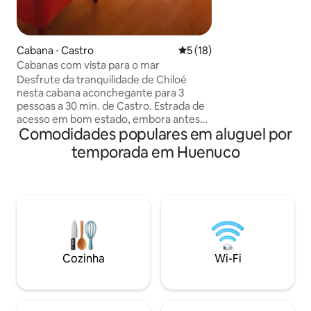
encontrará a cama r
sala de estar, a sa
de hidromassagem
quarto principal 
Cabana ⋅ Castro
5 de uma avaliação média de
5 (18)
Cabanas com vista para o mar
Desfrute da tranquilidade de Chiloé
nesta cabana aconchegante para 3
pessoas a 30 min. de Castro. Estrada de
acesso em bom estado, embora antes
Comodidades populares em aluguel por
de chegar você tenha que subir uma
encosta íngreme de cascalho. Nas
temporada em Huenuco
imagens deste anúncio há uma foto
desta encosta para que você possa
antecipar a rota. Recomendamos que
você tenha seu próprio transporte, pois
não há transporte nas proximidades.
Estadia mínima: 2 noites Animais de
estimação não são permitidos para
proteger os animais de locais adjacentes
Cozinha
Wi-Fi
(cordeiros)