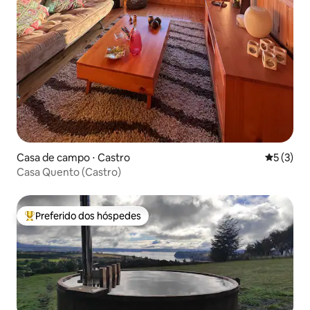
Casa de campo ⋅ Castro
5 de uma 
5 (3)
Casa Quento (Castro)
Preferido dos hóspedes
Entre os melhores preferidos dos hóspedes