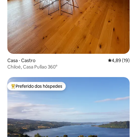
Casa ⋅ Castro
4,89 de uma a
4,89 (19)
Chiloé, Casa Pullao 360°
Preferido dos hóspedes
Entre os melhores preferidos dos hóspedes