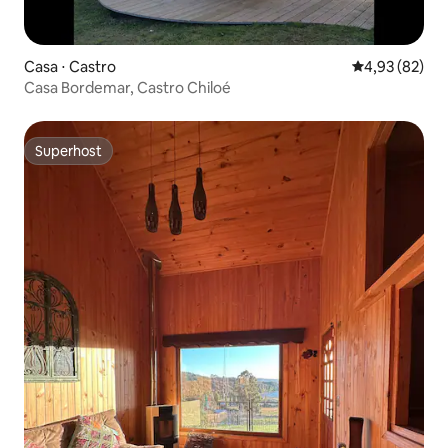
Casa ⋅ Castro
4,93 de uma a
4,93 (82)
Casa Bordemar, Castro Chiloé
Superhost
Superhost