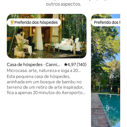
outros aspectos.
Preferido dos hóspedes
Preferido dos hó
Entre os melhores preferidos dos hóspedes
Preferido dos hó
Casa de hóspedes ⋅ Cannin
4,97 de uma avaliação média de 
4,97 (140)
g
Microcasa: arte, natureza e ioga a 20
minutos do aeroporto EZE
Esta pequena casa de hóspedes,
aninhada em um bosque de bambu no
terreno de um retiro de arte inspirador,
fica a apenas 20 minutos do Aeroporto
Internacional de Ezeiza. Perfeito para
uma parada ou algumas noites, oferece
privacidade, Wi-Fi, uma cama
confortável, deck de jardim, rede. Os
hóspedes podem agendar um horário
para desfrutar do nosso estúdio/galeria