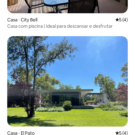
Casa ⋅ City Bell
5 de uma 
5 (4)
Casa com piscina | Ideal para descansar e desfrutar
Casa ⋅ El Pato
5 de uma 
5 (4)