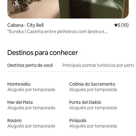
Cabana ⋅ City Bell
5 de uma a
5 (10)
“Eureka | Casinha entre pinheiros com lareira e
churrasqueira”
Destinos para conhecer
Destinos perto de você
Principais pontos turísticos por perto
Montevidéu
Colônia do Sacramento
Aluguéis por temporada
Aluguéis por temporada
Mar del Plata
Punta del Diablo
Aluguéis por temporada
Aluguéis por temporada
Rosário
Piriápolis
Aluguéis por temporada
Aluguéis por temporada