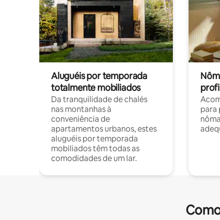
Aluguéis por temporada
Nôma
totalmente mobiliados
profi
Da tranquilidade de chalés
Acom
nas montanhas à
para 
conveniência de
nôma
apartamentos urbanos, estes
adequ
aluguéis por temporada
mobiliados têm todas as
comodidades de um lar.
Comod