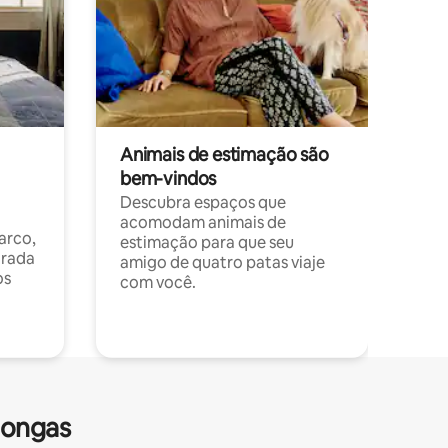
Animais de estimação são
bem-vindos
Descubra espaços que
acomodam animais de
arco,
estimação para que seu
orada
amigo de quatro patas viaje
os
com você.
longas