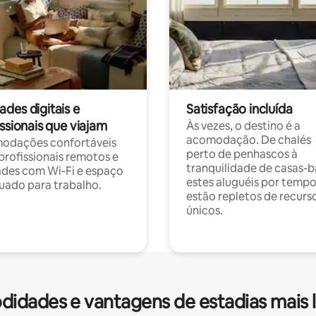
des digitais e
Satisfação incluída
ssionais que viajam
Às vezes, o destino é a
acomodação. De chalés
odações confortáveis
perto de penhascos à
profissionais remotos e
tranquilidade de casas-b
des com Wi-Fi e espaço
estes aluguéis por temp
ado para trabalho.
estão repletos de recurs
únicos.
idades e vantagens de estadias mais 