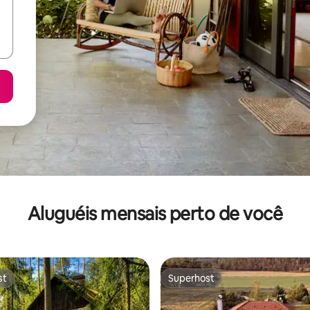
Aluguéis mensais perto de você
st
Superhost
st
Superhost