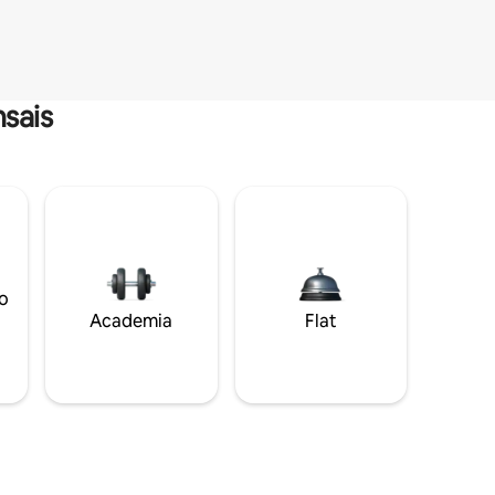
sais
o
Academia
Flat