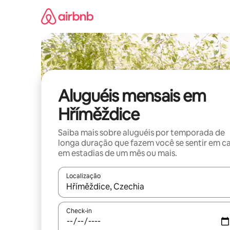
Pular
para
o
conteúdo
Aluguéis mensais em
Hříměždice
Saiba mais sobre aluguéis por temporada de
longa duração que fazem você se sentir em c
em estadias de um mês ou mais.
Localização
Quando os resultados estiverem disponíveis, expl
Check-in