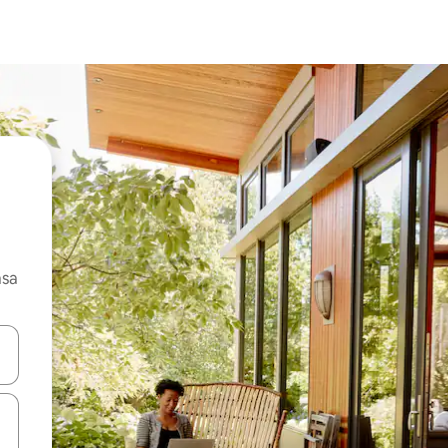
asa
ore-os usando as seta para cima e para baixo do teclado ou tocando e