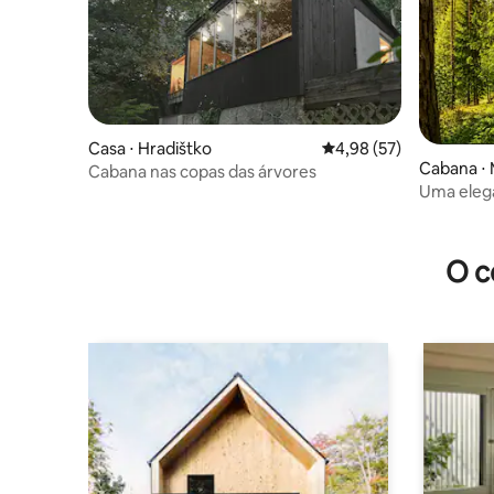
Casa ⋅ Hradištko
4,98 de uma avaliação 
4,98 (57)
Cabana ⋅ 
Cabana nas copas das árvores
Uma eleg
coração d
O c