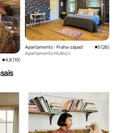
ções
Apartamento ⋅ Praha-západ
5 de uma avaliação
5 (26)
Apartamento Mulino I.
4,8 de uma avaliação média de 5, 10 avaliações
4,8 (10)
sais