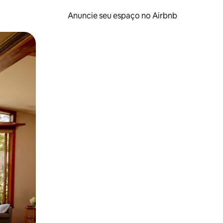
Anuncie seu espaço no Airbnb
 deslizando o dedo na tela.