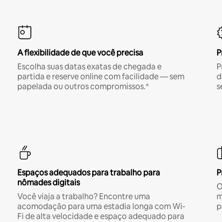
A flexibilidade de que você precisa
P
Escolha suas datas exatas de chegada e
P
partida e reserve online com facilidade — sem
d
papelada ou outros compromissos.*
s
Espaços adequados para trabalho para
P
nômades digitais
O
Você viaja a trabalho? Encontre uma
m
acomodação para uma estadia longa com Wi-
p
Fi de alta velocidade e espaço adequado para