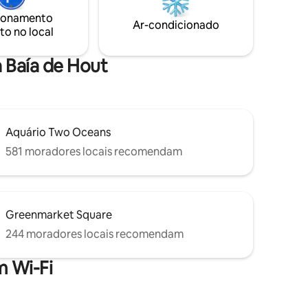
arro do
um toque de algo náutico. Em termos de
ionamento
& A
segurança, o apartamento é um trancar
Ar-condicionado
to no local
ns Peak
e sair e há bateria de volta com energia
e carro.
solar para lidar com a queda de energia.
a Baía de Hout
Aquário Two Oceans
581 moradores locais recomendam
Greenmarket Square
244 moradores locais recomendam
 Wi-Fi