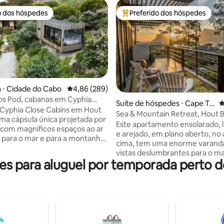
o dos hóspedes
Preferido dos hóspedes
o dos hóspedes
Entre os melhores preferidos d
 ⋅ Cidade do Cabo
4,86 de uma avaliação média de 5, 289 avalia
4,86 (289)
os Pod, cabanas em Cyphia
édia de 5, 159 avaliações
Suíte de hóspedes ⋅ Cape To
4
ut Bay
Cyphia Close Cabins em Hout
wn, Hout Bay
Sea & Mountain Retreat, Hout 
ma cápsula única projetada por
Este apartamento ensolarado, 
 com magníficos espaços ao ar
e arejado, em plano aberto, no
ta para o mar e para a montanha,
cima, tem uma enorme varand
or praias, dunas de areia,
vistas deslumbrantes para o ma
s e fynbos, enquanto ainda
 para aluguel por temporada perto de
montanha. Está situado em um
da cidade e do CBD Com uma
propriedade tranquila, tranquil
 solteiro/king size, banheiro,
ecológica, com jardins indígena
star, cozinha, deck e banheira
maravilhosos e muitos pássaros
ternet:500 MB para
uma propriedade de segurança
 MB para cima. Inversor para
segura e monitorada 24 horas p
de carga Não isolado;
tranquilidade. Perto de lojas, a
ras cabanas e temos animais