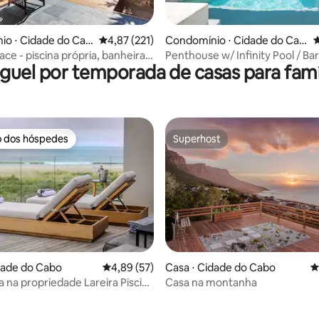
édia de 5, 174 avaliações
io ⋅ Cidade do Cab
4,87 de uma avaliação média de 5, 221 avalia
4,87 (221)
Condomínio ⋅ Cidade do Cab
4
o
ace - piscina própria, banheira
Penthouse w/ Infinity Pool / Bar
guel por temporada de casas para famí
assagem, lareira
Balcony
o dos hóspedes
Superhost
o dos hóspedes
Superhost
dade do Cabo
4,89 de uma avaliação média de 5, 57 avalia
4,89 (57)
Casa ⋅ Cidade do Cabo
4
 na propriedade Lareira Piscina
Casa na montanha
édia de 5, 418 avaliações
auna