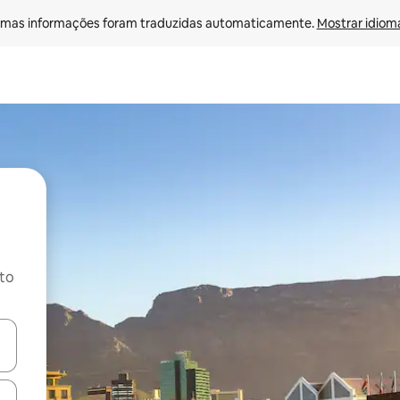
mas informações foram traduzidas automaticamente. 
Mostrar idioma
ito
ore-os usando as seta para cima e para baixo do teclado ou tocando e