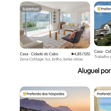
Superhost
Prefe
Superhost
Entre os
Casa ⋅ Ci
Casa ⋅ Cidade do Cabo
4,85 de uma avaliação m
4,85 (125)
Trabalho e
Zena Cottage: luz, brilho, belas vistas.
Aluguel po
Preferido dos hóspedes
Preferid
Entre os melhores preferidos dos hóspedes
Preferid