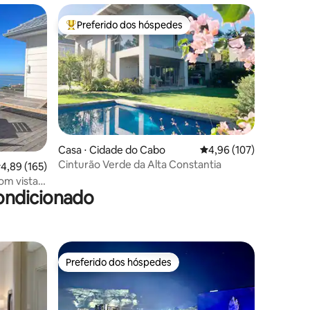
Preferido dos hóspedes
Entre os melhores preferidos dos hóspedes
ções
Casa ⋅ Cidade do Cabo
4,96 de uma avaliação 
4,96 (107)
Cinturão Verde da Alta Constantia
,89 de uma avaliação média de 5, 165 avaliações
4,89 (165)
com vista
ondicionado
Preferido dos hóspedes
os hóspedes
Preferido dos hóspedes