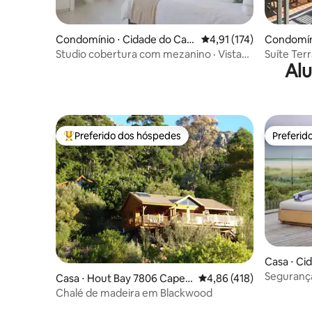
Condomínio ⋅ Cidade do Cab
4,91 de uma avaliação m
4,91 (174)
Condomín
o
o
Studio cobertura com mezanino · Vista
Suíte Terr
Alu
para Table Mountain
de hidrom
Preferido dos hóspedes
Preferid
Entre os melhores preferidos dos hóspedes
Preferid
Casa ⋅ Ci
Segurança
Casa ⋅ Hout Bay 7806 Cape T
4,86 de uma avaliação m
4,86 (418)
interna S
own
Chalé de madeira em Blackwood