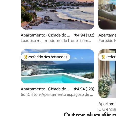
Apartamento ⋅ Cidade do Ca
4,94 de uma avaliação m
4,94 (132)
Apartame
bo
bo
Luxuoso mar moderno de frente com
Portside 
vista de cair o queixo
Preferido dos hóspedes
Prefe
Entre os melhores preferidos dos hóspedes
Entre os
Apartamento ⋅ Cidade do C
4,94 de uma avaliação m
4,94 (128)
abo
6onClifton-Apartamento espaçoso de 2
camas com piscina privativa
Apartame
bo
O Glengar
Outros aluguéis 