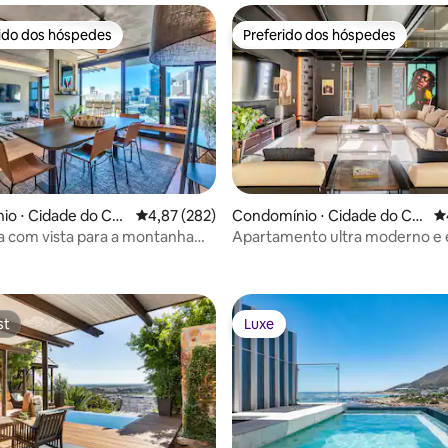
rido dos hóspedes
Preferido dos hóspedes
 melhores preferidos dos hóspedes
Preferido dos hóspedes
o ⋅ Cidade do Ca
4,87 de uma avaliação média de 5, 282 avalia
4,87 (282)
Condomínio ⋅ Cidade do Ca
4
bo
 com vista para a montanha
Apartamento ultra moderno e
édia de 5, 198 avaliações
ocklands
de 2 andares no centro da cida
st
Luxe
st
Luxe