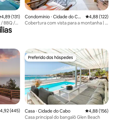
ções
,89 de uma avaliação média de 5, 131 avaliações
4,89 (131)
Condomínio ⋅ Cidade do Cab
4,88 de uma avaliação 
4,88 (122)
o
 / BBQ /
Cobertura com vista para a montanha | 2
lias
quartos seguros, vistas e piscina
Preferido dos hóspedes
Preferido dos hóspedes
ções
,92 de uma avaliação média de 5, 445 avaliações
4,92 (445)
Casa ⋅ Cidade do Cabo
4,88 de uma avaliação 
4,88 (156)
Casa principal do bangalô Glen Beach