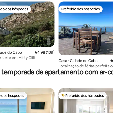
rido dos hóspedes
Preferido dos hóspedes
 melhores preferidos dos hóspedes
Preferido dos hóspedes
dade do Cabo
4,98 de uma avaliação média de 5, 109 avalia
4,98 (109)
édia de 5, 125 avaliações
 surfe em Misty Cliffs
Casa ⋅ Cidade do Cabo
4
Localização de férias perfeita 
r temporada de apartamento com ar-c
deslumbrante para o mar
o dos hóspedes
Preferido dos hóspedes
o dos hóspedes
Entre os melhores preferidos d