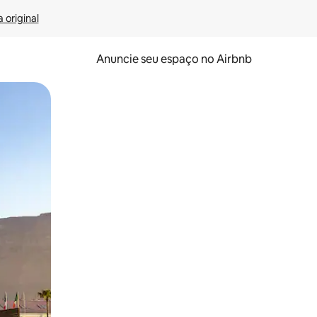
 original
Anuncie seu espaço no Airbnb
 deslizando o dedo na tela.