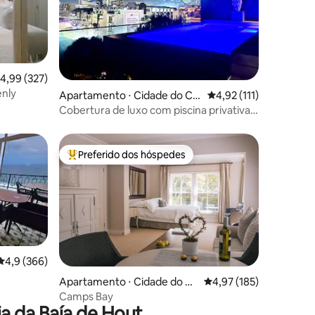
,99 de uma avaliação média de 5, 327 avaliações
4,99 (327)
enly
ções
Apartamento ⋅ Cidade do Ca
4,92 de uma avaliação 
4,92 (111)
bo
Cobertura de luxo com piscina privativa
no terraço!
Preferido dos hóspedes
os hóspedes
Entre os melhores preferidos dos hóspedes
4,9 de uma avaliação média de 5, 366 avaliações
4,9 (366)
ções
Apartamento ⋅ Cidade do Ca
4,97 de uma avaliação 
4,97 (185)
bo
Camps Bay
a da Baía de Hout