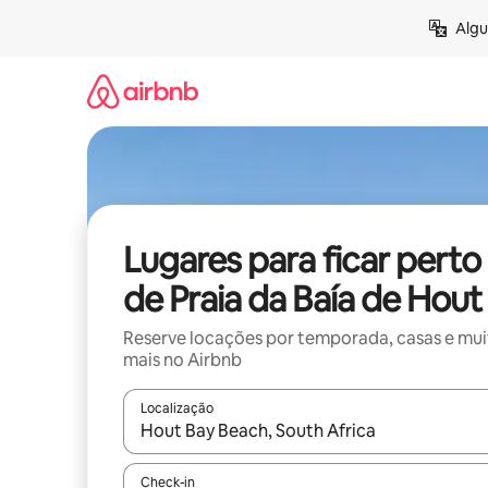
Pular
Algu
para
o
conteúdo
Lugares para ficar perto
de Praia da Baía de Hout
Reserve locações por temporada, casas e mu
mais no Airbnb
Localização
Quando os resultados estiverem disponíveis, expl
Check-in