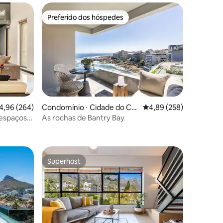
Preferido dos hóspedes
Preferido dos hóspedes
ções
,96 de uma avaliação média de 5, 264 avaliações
4,96 (264)
Condomínio ⋅ Cidade do Ca
4,89 de uma avaliação m
4,89 (258)
bo
 espaçoso
As rochas de Bantry Bay
de
Superhost
Superhost