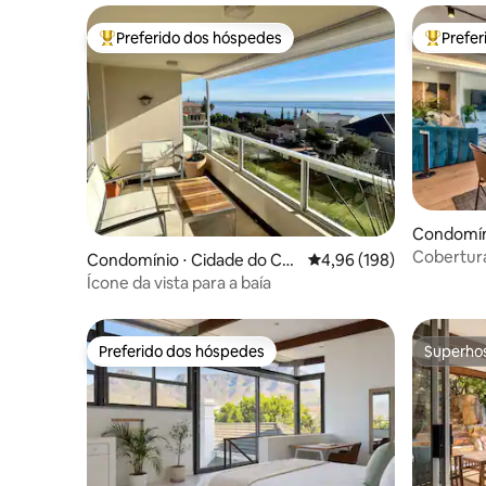
Preferido dos hóspedes
Prefe
Entre os melhores preferidos dos hóspedes
Entre os
Condomíni
bo
Cobertura
Condomínio ⋅ Cidade do Ca
4,96 de uma avaliação m
4,96 (198)
em The D
bo
Ícone da vista para a baía
Preferido dos hóspedes
Superho
Preferido dos hóspedes
Superho