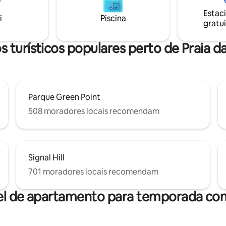
a pé da praia, a 25 minutos de c
Estac
CBD da Cidade do Cabo e do V 
i
Piscina
cações nas redes sociais Por
gratui
Waterfront. A famosa Chapma
a O anúncio completo
Drive fica a apenas 5 minutos d
DStv. WI-FI
 turísticos populares perto de Praia d
Parque Green Point
508 moradores locais recomendam
Signal Hill
701 moradores locais recomendam
el de apartamento para temporada com