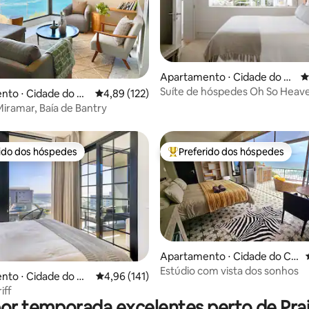
Apartamento ⋅ Cidade do C
4
abo
Suíte de hóspedes Oh So Heav
édia de 5, 132 avaliações
nto ⋅ Cidade do Ca
4,89 de uma avaliação média de 5, 122 avalia
4,89 (122)
Miramar, Baía de Bantry
rido dos hóspedes
Preferido dos hóspedes
 melhores preferidos dos hóspedes
Entre os melhores preferidos d
édia de 5, 128 avaliações
Apartamento ⋅ Cidade do Ca
bo
Estúdio com vista dos sonhos
nto ⋅ Cidade do Ca
4,96 de uma avaliação média de 5, 141 avalia
4,96 (141)
iff
por temporada excelentes perto de Prai