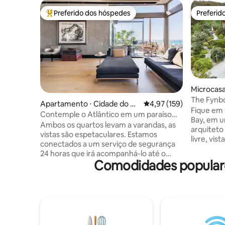
Preferido dos hóspedes
Preferid
Entre os melhores preferidos dos hóspedes
Preferid
Microcasa
The Fynb
Apartamento ⋅ Cidade do Ca
4,97 de uma avaliação m
4,97 (159)
Close, Ho
Fique em 
bo
Contemple o Atlântico em um paraíso
Bay, em u
com paredes de vidro
Ambos os quartos levam a varandas, as
arquiteto
vistas são espetaculares. Estamos
livre, vis
conectados a um serviço de segurança
cercado p
24 horas que irá acompanhá-lo até o
montanha
Comodidades populares
apartamento se você estiver chegando
está perto 
tarde ou sozinho. O apartamento inteiro
cama(s) de
está disponível. Cozinha de jantar em
área de e
plano aberto e dois banheiros privativos,
ao ar livre a lenha In
área de entrada e deck. Eu sou um
baixo/250
artista, então meu estúdio (oposto à
derramamento 
entrada do apartamento) estará
temos out