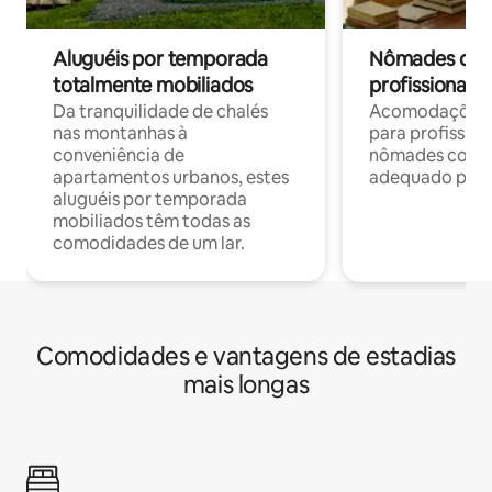
Aluguéis por temporada
Nômades digit
totalmente mobiliados
profissionais 
Da tranquilidade de chalés
Acomodações c
nas montanhas à
para profission
conveniência de
nômades com W
apartamentos urbanos, estes
adequado para 
aluguéis por temporada
mobiliados têm todas as
comodidades de um lar.
Comodidades e vantagens de estadias
mais longas