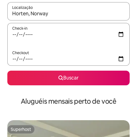
Localização
Quando os resultados estiverem disponíveis, explore-os usando
Check-in
Checkout
Buscar
Aluguéis mensais perto de você
Superhost
Superhost