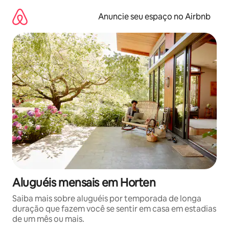
Pular
para
Anuncie seu espaço no Airbnb
o
conteúdo
Aluguéis mensais em Horten
Saiba mais sobre aluguéis por temporada de longa
duração que fazem você se sentir em casa em estadias
de um mês ou mais.