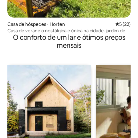
Casa de hóspedes ⋅ Horten
5 de uma a
5 (22)
Casa de veraneio nostálgica e única na cidade-jardim de
O conforto de um lar e ótimos preços
Horten
mensais