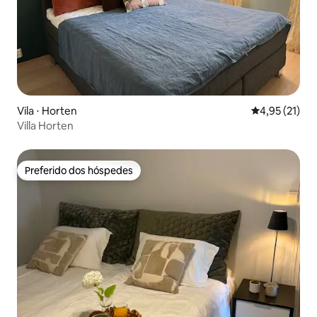
Vila ⋅ Horten
4,95 de uma a
4,95 (21)
Villa Horten
Preferido dos hóspedes
Preferido dos hóspedes