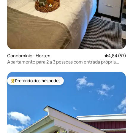
Condomínio ⋅ Horten
4,84 de uma a
4,84 (57)
Apartamento para 2 a 3 pessoas com entrada própria
perto do mar
Preferido dos hóspedes
Entre os melhores preferidos dos hóspedes