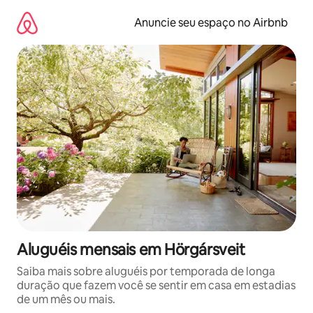
Pular
para
Anuncie seu espaço no Airbnb
o
conteúdo
Aluguéis mensais em Hörgársveit
Saiba mais sobre aluguéis por temporada de longa
duração que fazem você se sentir em casa em estadias
de um mês ou mais.