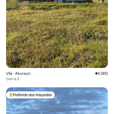
Vila ⋅ Akureyri
5 de uma a
5 (89)
Garra 2
Preferido dos hóspedes
Entre os melhores preferidos dos hóspedes