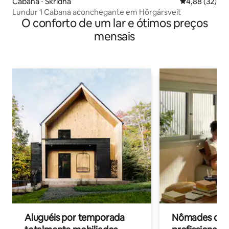
Cabana ⋅ Skridha
4,88 de uma a
4,88 (32)
Lundur 1 Cabana aconchegante em Hörgársveit
O conforto de um lar e ótimos preços
mensais
Aluguéis por temporada
Nômades digit