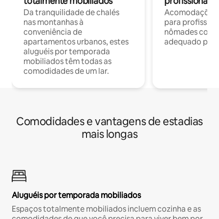
totalmente mobiliados
profissionais 
Da tranquilidade de chalés
Acomodações c
nas montanhas à
para profission
conveniência de
nômades com W
apartamentos urbanos, estes
adequado para 
aluguéis por temporada
mobiliados têm todas as
comodidades de um lar.
Comodidades e vantagens de estadias
mais longas
Aluguéis por temporada mobiliados
Espaços totalmente mobiliados incluem cozinha e as
comodidades de que você precisa para viver bem por