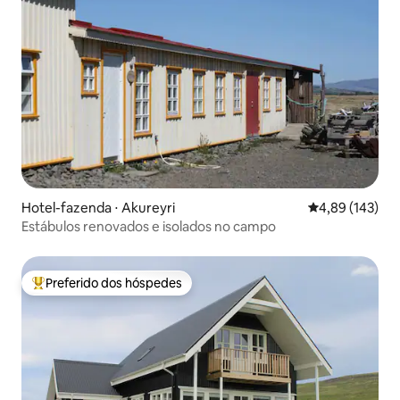
Hotel-fazenda ⋅ Akureyri
4,89 de uma av
4,89 (143)
Estábulos renovados e isolados no campo
Preferido dos hóspedes
Entre os melhores preferidos dos hóspedes