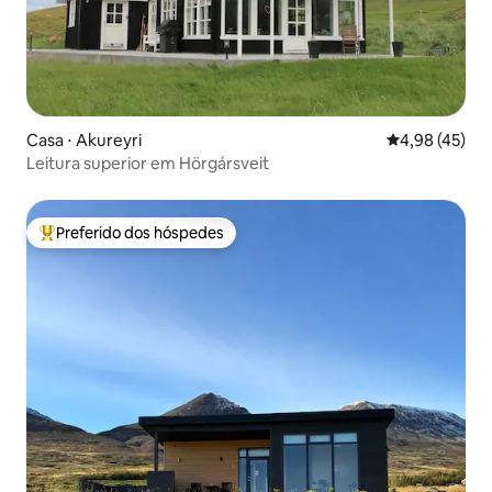
Casa ⋅ Akureyri
4,98 de uma a
4,98 (45)
Leitura superior em Hörgársveit
Preferido dos hóspedes
Entre os melhores preferidos dos hóspedes