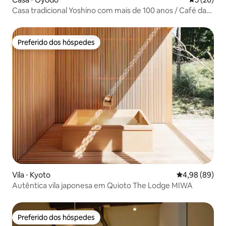
Casa tradicional Yoshino com mais de 100 anos / Café da
manhã e jantar inclusos / Limitado a um grupo por dia /
Acomodação tranquila cercada por vegetação
Preferido dos hóspedes
Preferido dos hóspedes
Vila ⋅ Kyoto
4,98 de uma av
4,98 (89)
Autêntica vila japonesa em Quioto The Lodge MIWA
Preferido dos hóspedes
Preferido dos hóspedes