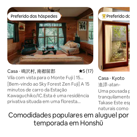
Preferido dos hóspedes
Preferido dos 
Preferido dos hóspedes
Entre os melhore
Casa ⋅ 鳴沢村, 南都留郡
5 de uma avaliação média de
5 (17)
Vila com vista para o Monte Fuji | 15
Casa ⋅ Kyoto
minutos de carro da Estação
[Bem-vindo ao Sky Forest Zen Fuji] A 15
逢譚-atan-
Kawaguchiko | Até 8 pessoas | 10 camas |
minutos de carro da Estação
Uma pousada priva
Sky Forest Zen Fuji
Kawaguchiko/IC.Esta é uma residência
tranquilamente às
privativa situada em uma floresta
Takase Este espaç
exuberante que pode ser alugada de
naturais como cedr
forma privativa para até 8 pessoas.
Comodidades populares em aluguel por
japonês respiram 
[Características do espaço] O diferencial
mistura-se com a 
temporada em Honshū
mais notável é a fusão da “tranquilidade
a passagem do tem
japonesa” com o estilo “modernista de
um pequeno jardim
meados do século”, com a qual o