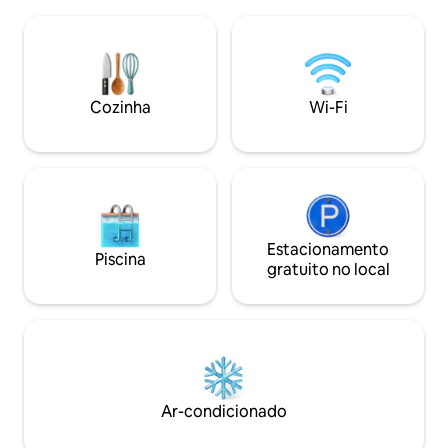
janela do banheiro
arquiteto-proprietário se preocupou
mudanças de esta
especialmente. ・Moderno japonês
mergulhar na águ
sofisticado: um quarto tradicional em
seu coração. Espaço e silêncio, e um
estilo japonês com tatames e biombos
pouco de luxo. Est
shoji, mobilado com uma bela mesa de
quem quer aprove
Cozinha
Wi-Fi
vidro e uma cadeira clássica. É um
fazer nada em vez
espaço de alta qualidade onde os estilos
no destino. Acorde de manhã com a luz
japonês e ocidental se harmonizam. ・
suave através da p
Deck conectado à floresta: quando você
termine o dia tran
abre as janelas do chão ao teto, elas se
enquanto observa
conectam de forma contínua a um
jardim. O tempo a
amplo deck de madeira. ・Vista do
só pelo que você 
Monte Fuji: entre as árvores da
Estacionamento
temperatura do ar,
Piscina
propriedade, você pode desfrutar de
dos seus pés e a t
gratuito no local
uma vista do majestoso Monte Fuji.
É bom conversar 
[Experiência durante a sua estadia]
passar um tempo 
Acorde de manhã com a luz suave que
esta pousada seja
entra pelas portas shoji e, à tarde, tome
possa se distancia
café no terraço com os sons da floresta
cotidiana e confir
como música de fundo. Prometo a você
identidade. O nome "Aidan" Queríamos
um momento especial longe da agitação
criar uma pousada
Ar-condicionado
da cidade, onde a natureza e o design
encontrar paisagen
proporcionarão tranquilidade.
palavras e históri