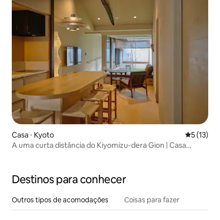
Casa ⋅ Kyoto
5 de uma a
5 (13)
A uma curta distância do Kiyomizu-dera Gion | Casa
térrea de estilo kyomachiya para aluguel inteiro | Sala de
estar com vista para o pátio | Inauguração em abril de
2026 | Capacidade para até 5 pessoas
Destinos para conhecer
Outros tipos de acomodações
Coisas para fazer