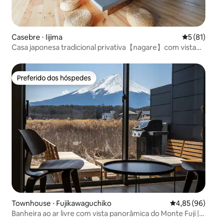
Casebre ⋅ Iijima
5 de uma a
5 (81)
Casa japonesa tradicional privativa【nagare】com vista
para os Alpes
Preferido dos hóspedes
Preferido dos hóspedes
Townhouse ⋅ Fujikawaguchiko
4,85 de uma a
4,85 (96)
Banheira ao ar livre com vista panorâmica do Monte Fuji |