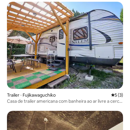
Trailer ⋅ Fujikawaguchiko
5 de uma 
5 (3)
Casa de trailer americana com banheira ao ar livre a cerca
de 10 minutos a pé do Lago Kawaguchi / Churrasco e
fogueira permitidos / Convenience store adjacente