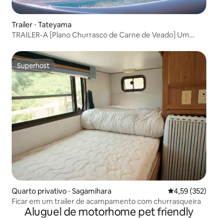
Trailer ⋅ Tateyama
TRAILER-A [Plano Churrasco de Carne de Veado] Um
churrasco especial que você só pode desfrutar aqui
Superhost
Superhost
Quarto privativo ⋅ Sagamihara
4,59 de uma av
4,59 (352)
Ficar em um trailer de acampamento com churrasqueira
Aluguel de motorhome pet friendly