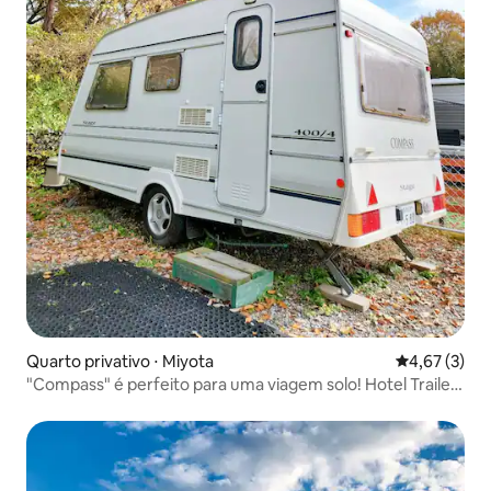
Quarto privativo ⋅ Miyota
4,67 de uma 
4,67 (3)
"Compass" é perfeito para uma viagem solo! Hotel Trailer
House onde você pode ficar com seu animal de estimação