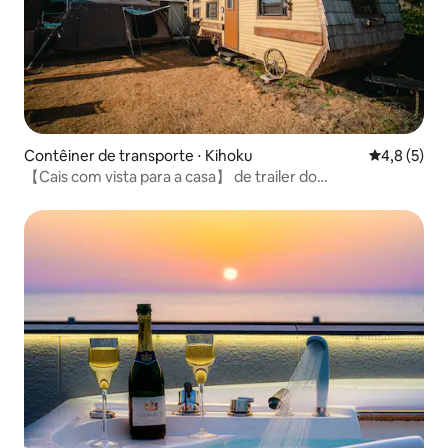
Contêiner de transporte ⋅ Kihoku
4,8 de uma 
4,8 (5)
【Cais com vista para a casa】 de trailer do
mar/churrasco/5ppl