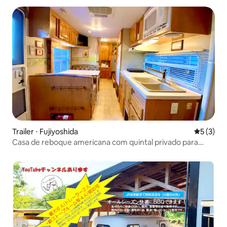
Trailer ⋅ Fujiyoshida
5 de uma 
5 (3)
Casa de reboque americana com quintal privado para
cachorros, limitada a um grupo por dia! Churrasco no
deck de madeira ao ar livre