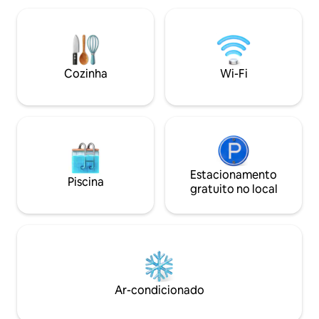
hóspedes.Máximo de 6 hóspedes sem
churrasqueira, vo
custo adicional.(*É possível hospedar 7
tempo típico de Ka
ou mais pessoas mediante cobrança de
reúna-se ao redor 
uma taxa adicional) No centro da
na sauna. É uma 
propriedade, há uma lareira externa de
que parece um re
Cozinha
Wi-Fi
pedra em estilo britânico.O som das
repor a mente e o
ondas como música de fundo, e o tempo
natureza. Também 
gasto conversando enquanto cercado
animais de estim
pelas chamas oscilantes, é um momento
para casais, famíl
de paz que só pode ser apreciado aqui.
crianças pequenas
Há muitas atividades ao ar livre para
estadias prolongadas. Acomoda
desfrutar. A propriedade está
pessoas. Há 1 cama 
totalmente equipada com
Estacionamento
sofá-cama. Equip
Piscina
churrasqueira, para que você possa
chuveiro, banheir
gratuito no local
fazer um churrasco facilmente se
check-in é a parti
trouxer seus próprios ingredientes e
é às 10h. Há vaga
carvão.Você também pode comprar
para apenas um carro. Para e
uma pizza original e desfrutar de uma
presença de anima
experiência com forno de pizza.O trailer
certifique-se de m
também está totalmente equipado com
quarto. Ao usar a 
utensílios de cozinha, para que você
banho e roupa de sauna. D
Ar-condicionado
possa cozinhar como se estivesse em
um momento espe
casa. Além disso, como opção de
tranquilo cercado