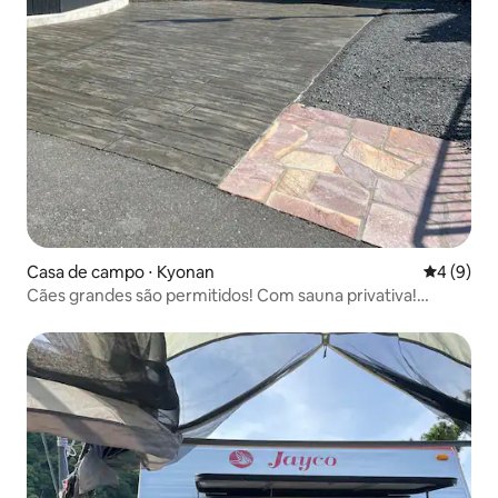
Casa de campo ⋅ Kyonan
4 de uma 
4 (9)
Cães grandes são permitidos! Com sauna privativa!
Instalações de glamping