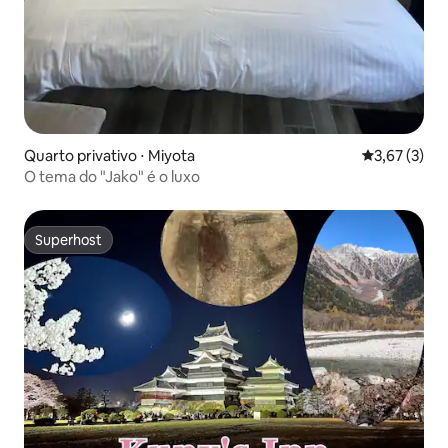
Quarto privativo ⋅ Miyota
3,67 de uma 
3,67 (3)
O tema do "Jako" é o luxo
Superhost
Superhost