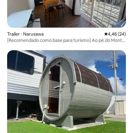
Trailer ⋅ Narusawa
4,46 de uma a
4,46 (24)
[Recomendado como base para turismo] Ao pé do Monte
Fuji: FUJISANKA Trailer House para 1 a 2 pessoas com piso
aquecido