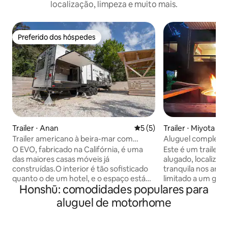
localização, limpeza e muito mais.
Preferido dos hóspedes
Preferido dos hóspedes
Trailer ⋅ Anan
5 de uma avaliação média d
5 (5)
Trailer ⋅ Miyota
Trailer americano à beira-mar com
Aluguel completo d
churrasqueira, sauna de tenda, bar de
limitado – a 10 mi
O EVO, fabricado na Califórnia, é uma
Este é um trailer 
tacos e forno de pizza
Um refúgio na flor
das maiores casas móveis já
alugado, localiza
sauna, fogueira e
construídas.O interior é tão sofisticado
tranquila nos arr
quanto o de um hotel, e o espaço está
limitado a um grup
Honshū: comodidades populares para
equipado com todas as comodidades de
uma estadia relaxa
que você precisa para sua estadia,
cercado pela natu
aluguel de motorhome
oferecendo conforto e um ambiente
minutos de carro 
extraordinário. Recomendamos uma
Karuizawa. Equip
ocupação máxima de 4
privativa, espaço 