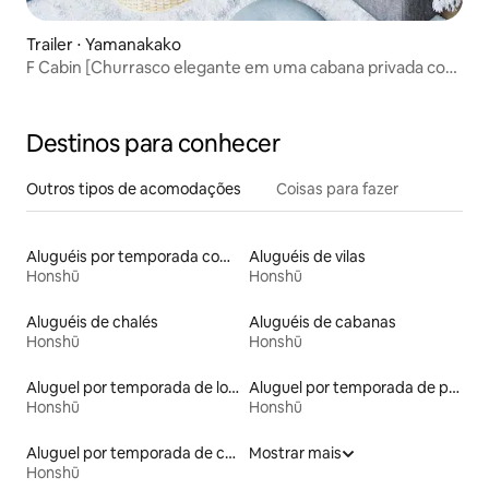
Trailer ⋅ Yamanakako
F Cabin [Churrasco elegante em uma cabana privada com
vista para o Monte Fuji de dentro e de fora]
Destinos para conhecer
Outros tipos de acomodações
Coisas para fazer
Aluguéis por temporada com cama de altura acessível
Aluguéis de vilas
Honshū
Honshū
Aluguéis de chalés
Aluguéis de cabanas
Honshū
Honshū
Aluguel por temporada de lofts
Aluguel por temporada de pensões coreanas
Honshū
Honshū
Aluguel por temporada de casas de veraneio
Mostrar mais
Honshū