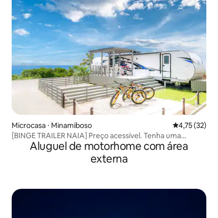
Microcasa ⋅ Minamiboso
4,75 de uma a
4,75 (32)
[BINGE TRAILER NAIA] Preço acessível. Tenha uma
Aluguel de motorhome com área
estadia inesquecível em um trailer à beira-mar
externa