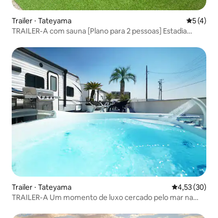
Trailer ⋅ Tateyama
5 de uma 
5 (4)
TRAILER-A com sauna [Plano para 2 pessoas] Estadia
econômica em resort com pacote de sauna e fogueira
Trailer ⋅ Tateyama
4,53 de uma a
4,53 (30)
TRAILER-A Um momento de luxo cercado pelo mar na
banheira de hidromassagem com vista para o mar. 25% de
desconto para estadias consecutivas