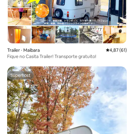
Trailer ⋅ Maibara
4,87 de uma a
4,87 (61)
Fique no Casita Trailer! Transporte gratuito!
Superhost
Superhost