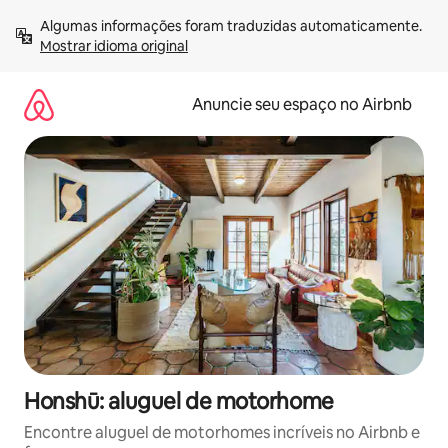
Pular
Algumas informações foram traduzidas automaticamente. 
para
Mostrar idioma original
o
conteúdo
Anuncie seu espaço no Airbnb
Honshū: aluguel de motorhome
Encontre aluguel de motorhomes incríveis no Airbnb e