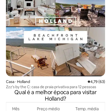
Casa ⋅ Holland
4,79 de uma a
4,79 (63)
Zzz's by the C: casa de praia privativa para 12 pessoas
Qual é a melhor época para visitar
Holland?
Mês
Preço médio
Temp. média