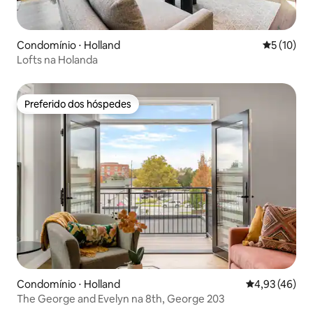
Condomínio ⋅ Holland
5 de uma a
5 (10)
Lofts na Holanda
Preferido dos hóspedes
Preferido dos hóspedes
Condomínio ⋅ Holland
4,93 de uma a
4,93 (46)
The George and Evelyn na 8th, George 203