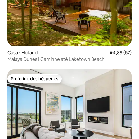
Casa ⋅ Holland
4,89 de uma a
4,89 (57)
Malaya Dunes | Caminhe até Laketown Beach!
Preferido dos hóspedes
Preferido dos hóspedes