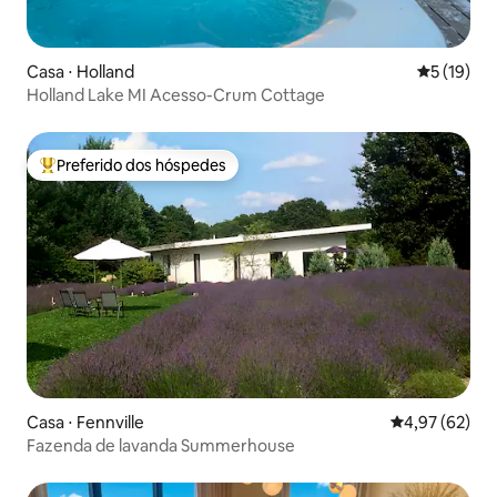
Casa ⋅ Holland
5 de uma a
5 (19)
Holland Lake MI Acesso-Crum Cottage
Preferido dos hóspedes
Entre os melhores preferidos dos hóspedes
Casa ⋅ Fennville
4,97 de uma a
4,97 (62)
Fazenda de lavanda Summerhouse