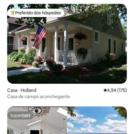
Preferido dos hóspedes
Entre os melhores preferidos dos hóspedes
Casa ⋅ Holland
4,94 de uma av
4,94 (175)
Casa de campo aconchegante
Superhost
Superhost