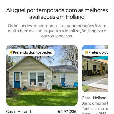
Aluguel por temporada com as melhores
avaliações em Holland
Os hóspedes concordam: estas acomodações foram
muito bem avaliadas quanto a localização, limpeza e
outros aspectos.
Preferido dos hóspedes
Preferido dos 
Entre os melhores preferidos dos hóspedes
Entre os melhore
Casa ⋅ Holland
Barndômio na flor
Tenha calma nesta
Casa ⋅ Holland
4,97 de uma avaliação média de 
4,97 (236)
tranquila. SEM T