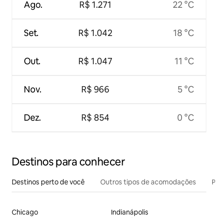
Ago.
R$ 1.271
22 °C
Set.
R$ 1.042
18 °C
Out.
R$ 1.047
11 °C
Nov.
R$ 966
5 °C
Dez.
R$ 854
0 °C
Destinos para conhecer
Destinos perto de você
Outros tipos de acomodações
Pr
Chicago
Indianápolis