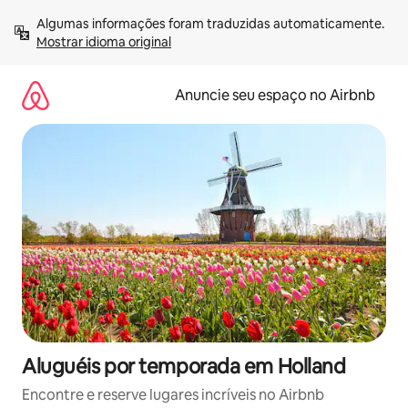
Pular
Algumas informações foram traduzidas automaticamente. 
para
Mostrar idioma original
o
conteúdo
Anuncie seu espaço no Airbnb
Aluguéis por temporada em Holland
Encontre e reserve lugares incríveis no Airbnb