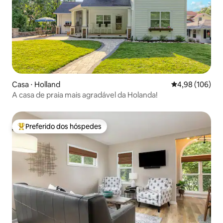
Casa ⋅ Holland
4,98 de uma av
4,98 (106)
A casa de praia mais agradável da Holanda!
Preferido dos hóspedes
Entre os melhores preferidos dos hóspedes