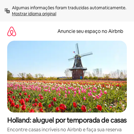
Pular
Algumas informações foram traduzidas automaticamente. 
para
Mostrar idioma original
o
conteúdo
Anuncie seu espaço no Airbnb
Holland: aluguel por temporada de casas
Encontre casas incríveis no Airbnb e faça sua reserva