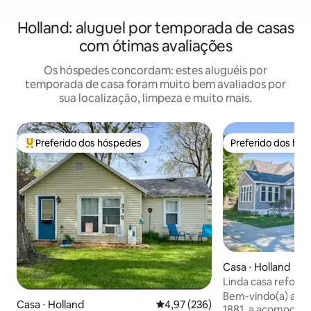
Holland: aluguel por temporada de casas
com ótimas avaliações
Os hóspedes concordam: estes aluguéis por
temporada de casa foram muito bem avaliados por
sua localização, limpeza e muito mais.
Preferido dos hóspedes
Preferido dos hó
Entre os melhores preferidos dos hóspedes
Preferido dos hó
Casa ⋅ Holland
Linda casa reform
Kollen Park
Bem-vindo(a) a Ho
Casa ⋅ Holland
4,97 de uma avaliação média de 
4,97 (236)
1881, a acomodaçã