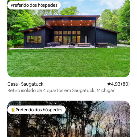
Preferido dos hóspedes
Preferido dos hóspedes
Casa ⋅ Saugatuck
4,93 de uma a
4,93 (80)
Retiro isolado de 4 quartos em Saugatuck, Michigan
Preferido dos hóspedes
Entre os melhores preferidos dos hóspedes