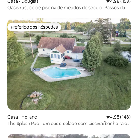
Casa ⋅ Douglas
4,98 de uma av
4,98 (158)
Oásis rústico de piscina de meados do século. Passos da
cidade!
Preferido dos hóspedes
Preferido dos hóspedes
Casa ⋅ Holland
4,95 de uma av
4,95 (148)
The Splash Pad - um oásis isolado com piscina/banheira de
hidromassagem