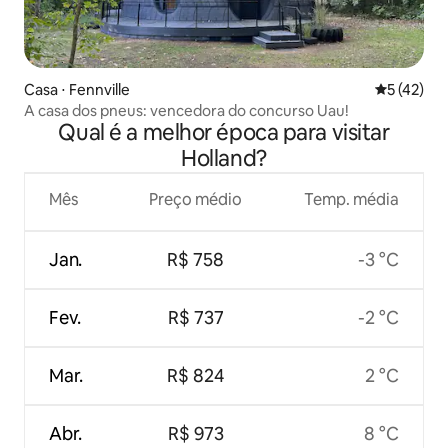
Casa ⋅ Fennville
5 de uma a
5 (42)
A casa dos pneus: vencedora do concurso Uau!
Qual é a melhor época para visitar
Holland?
Mês
Preço médio
Temp. média
Jan.
R$ 758
-3 °C
Fev.
R$ 737
-2 °C
Mar.
R$ 824
2 °C
Abr.
R$ 973
8 °C