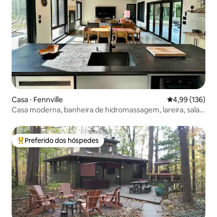
Casa ⋅ Fennville
4,99 de uma av
4,99 (136)
Casa moderna, banheira de hidromassagem, lareira, sala
de jogos
Preferido dos hóspedes
Entre os melhores preferidos dos hóspedes