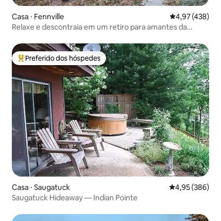
Casa ⋅ Fennville
4,97 de uma av
4,97 (438)
Relaxe e descontraia em um retiro para amantes da
natureza!
Preferido dos hóspedes
Entre os melhores preferidos dos hóspedes
Casa ⋅ Saugatuck
4,95 de uma ava
4,95 (386)
Saugatuck Hideaway — Indian Pointe