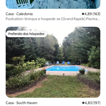
Casa ⋅ Caledonia
4,89 de uma av
4,89 (163)
Poolcation: brinque e hospede-se (Grand Rapids) Piscina
aquecida
Preferido dos hóspedes
Preferido dos hóspedes
Casa ⋅ South Haven
4,83 de uma av
4,83 (197)