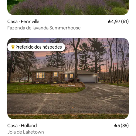
Casa ⋅ Fennville
4,97 de uma a
4,97 (61)
Fazenda de lavanda Summerhouse
Preferido dos hóspedes
Entre os melhores preferidos dos hóspedes
Casa ⋅ Holland
5 de uma a
5 (35)
Joia de Laketown