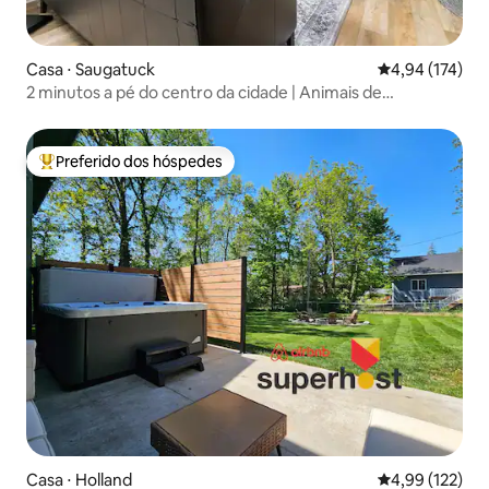
Casa ⋅ Saugatuck
4,94 de uma av
4,94 (174)
2 minutos a pé do centro da cidade | Animais de
estimação | Estacionamento fora da rua
Preferido dos hóspedes
Entre os melhores preferidos dos hóspedes
Casa ⋅ Holland
4,99 de uma av
4,99 (122)