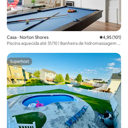
Casa ⋅ Norton Shores
4,95 de uma av
4,95 (101)
Piscina aquecida até 31/10 | Banheira de hidromassagem |
Sports Bar
Superhost
Superhost