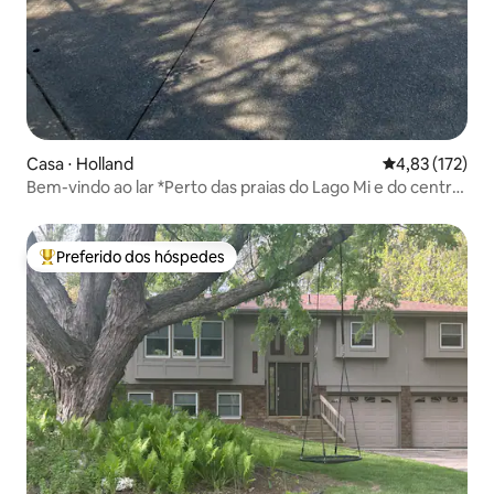
Casa ⋅ Holland
4,83 de uma av
4,83 (172)
Bem-vindo ao lar *Perto das praias do Lago Mi e do centro
da cidade*
Preferido dos hóspedes
Entre os melhores preferidos dos hóspedes