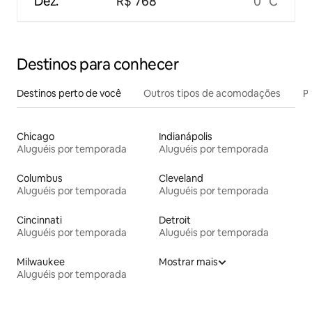
Dez.
R$ 768
0 °C
Destinos para conhecer
Destinos perto de você
Outros tipos de acomodações
Pr
Chicago
Indianápolis
Aluguéis por temporada
Aluguéis por temporada
Columbus
Cleveland
Aluguéis por temporada
Aluguéis por temporada
Cincinnati
Detroit
Aluguéis por temporada
Aluguéis por temporada
Milwaukee
Mostrar mais
Aluguéis por temporada