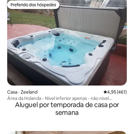
Preferido dos hóspedes
Preferido dos hóspedes
Casa ⋅ Zeeland
4,95 de uma av
4,95 (461)
Área da Holanda - Nível inferior apenas - não nível
Aluguel por temporada de casa por
superior
semana