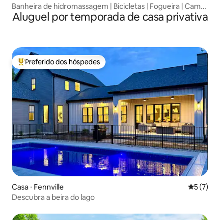
Banheira de hidromassagem | Bicicletas | Fogueira | Cama
Aluguel por temporada de casa privativa
king size
Preferido dos hóspedes
Entre os melhores preferidos dos hóspedes
Casa ⋅ Fennville
5 de uma 
5 (7)
Descubra a beira do lago