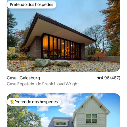
Preferido dos hóspedes
Preferido dos hóspedes
Casa ⋅ Galesburg
4,96 de uma av
4,96 (487)
Casa Eppstein, de Frank Lloyd Wright
Preferido dos hóspedes
Entre os melhores preferidos dos hóspedes