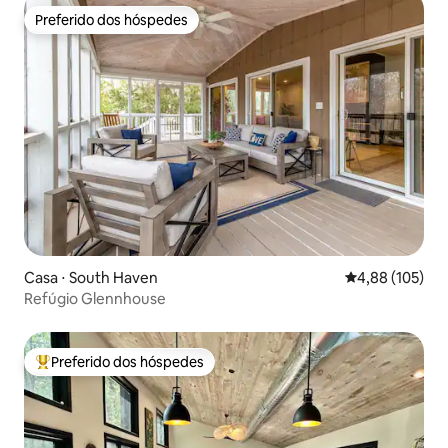
Preferido dos hóspedes
Preferido dos hóspedes
Casa ⋅ South Haven
4,88 de uma av
4,88 (105)
Refúgio Glennhouse
Preferido dos hóspedes
Entre os melhores preferidos dos hóspedes