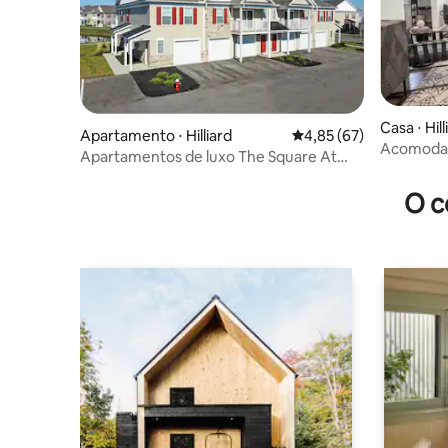
Casa ⋅ Hill
Apartamento ⋅ Hilliard
4,85 de uma avaliação 
4,85 (67)
Acomodaç
Apartamentos de luxo The Square At
centro da
Latham Park — 6259
O c