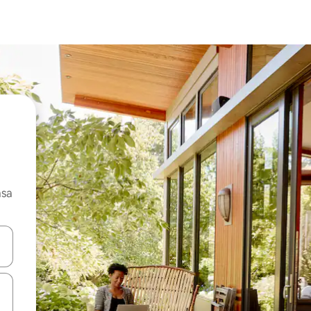
asa
ore-os usando as seta para cima e para baixo do teclado ou tocando e