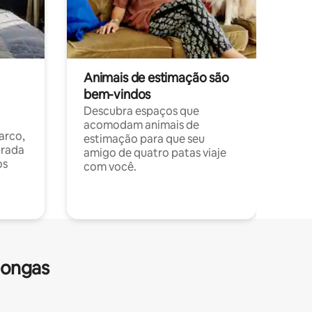
Animais de estimação são
bem-vindos
Descubra espaços que
acomodam animais de
arco,
estimação para que seu
orada
amigo de quatro patas viaje
os
com você.
longas