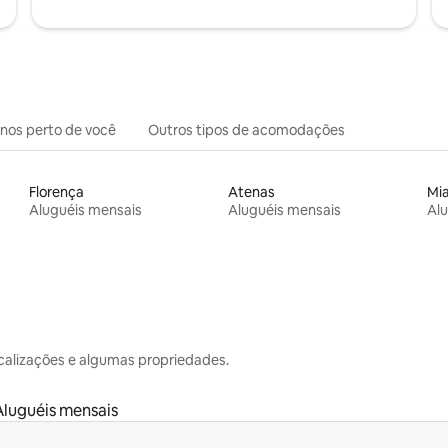
inos perto de você
Outros tipos de acomodações
Florença
Atenas
Mi
Aluguéis mensais
Aluguéis mensais
Alu
calizações e algumas propriedades.
Aluguéis mensais