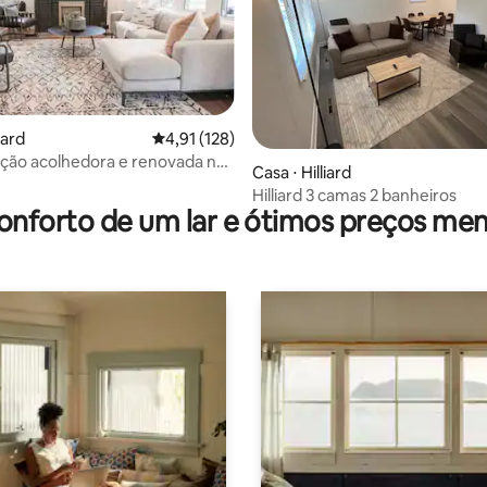
iard
4,91 de uma avaliação média de 5, 128 avalia
4,91 (128)
média de 5, 67 avaliações
ão acolhedora e renovada no
Casa ⋅ Hilliard
 cidade com 3 quartos
Hilliard 3 camas 2 banheiros
onforto de um lar e ótimos preços men