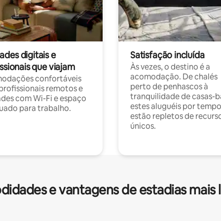
des digitais e
Satisfação incluída
ssionais que viajam
Às vezes, o destino é a
acomodação. De chalés
odações confortáveis
perto de penhascos à
profissionais remotos e
tranquilidade de casas-b
des com Wi-Fi e espaço
estes aluguéis por temp
ado para trabalho.
estão repletos de recurs
únicos.
idades e vantagens de estadias mais 