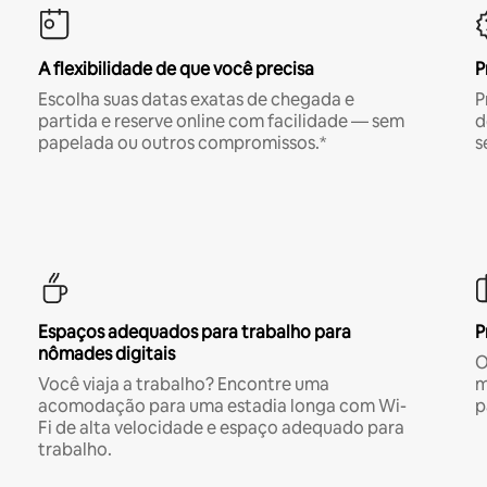
A flexibilidade de que você precisa
P
Escolha suas datas exatas de chegada e
P
partida e reserve online com facilidade — sem
d
papelada ou outros compromissos.*
s
Espaços adequados para trabalho para
P
nômades digitais
O
Você viaja a trabalho? Encontre uma
m
acomodação para uma estadia longa com Wi-
p
Fi de alta velocidade e espaço adequado para
trabalho.