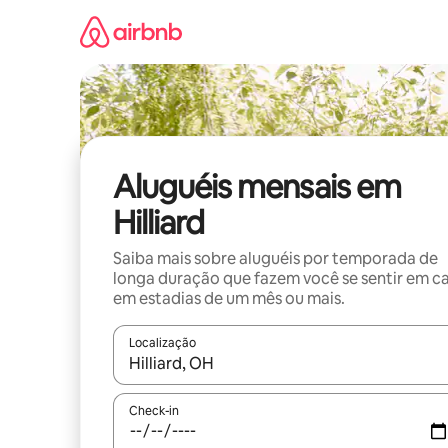
Pular
para
o
conteúdo
Aluguéis mensais em
Hilliard
Saiba mais sobre aluguéis por temporada de
longa duração que fazem você se sentir em c
em estadias de um mês ou mais.
Localização
Quando os resultados estiverem disponíveis, expl
Check-in