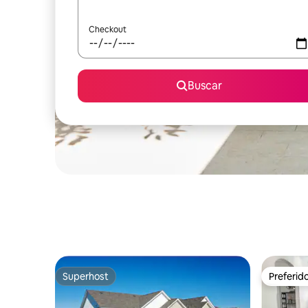
Checkout
Buscar
Superhost
Preferid
Superhost
Preferid