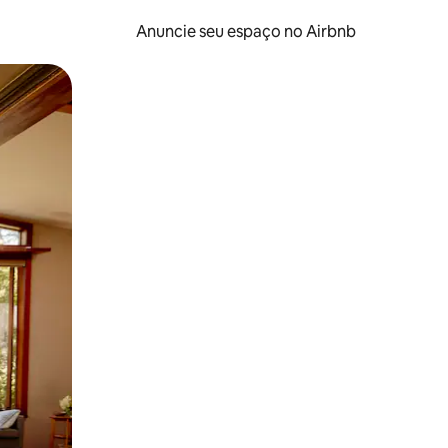
Anuncie seu espaço no Airbnb
 deslizando o dedo na tela.