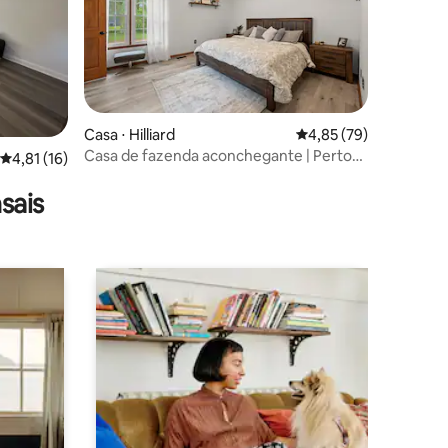
ções
Casa ⋅ Hilliard
4,85 de uma avaliação
4,85 (79)
Casa de fazenda aconchegante | Perto
4,81 de uma avaliação média de 5, 16 avaliações
4,81 (16)
de OSU, Dublin e DT | 10 camas
sais