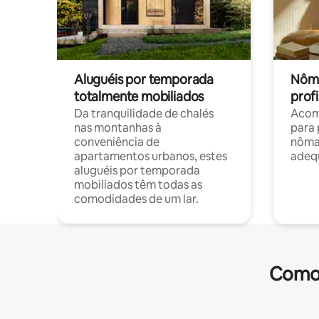
Aluguéis por temporada
Nôma
totalmente mobiliados
profi
Da tranquilidade de chalés
Acom
nas montanhas à
para 
conveniência de
nôma
apartamentos urbanos, estes
adequ
aluguéis por temporada
mobiliados têm todas as
comodidades de um lar.
Comod