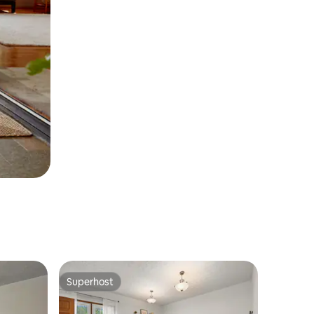
Superhost
Superhost