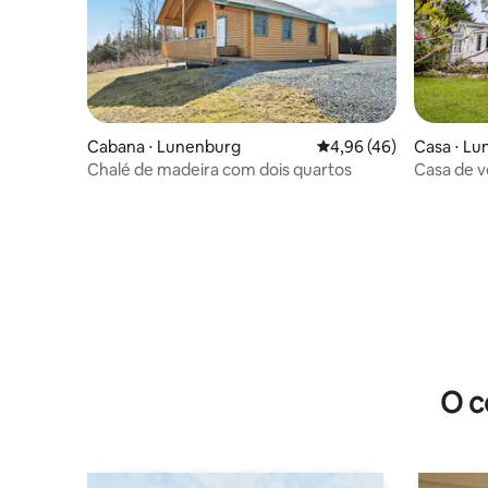
Cabana ⋅ Lunenburg
4,96 de uma avaliação 
4,96 (46)
Casa ⋅ L
Chalé de madeira com dois quartos
Casa de v
Lunenbur
O c