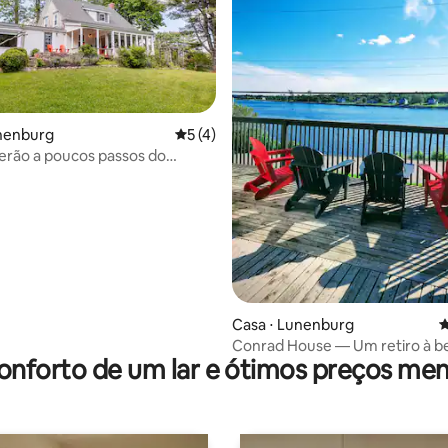
média de 5, 46 avaliações
unenburg
5 de uma avaliação média de 5, 4 avalia
5 (4)
erão a poucos passos do
g Yacht Club
Casa ⋅ Lunenburg
4
Conrad House — Um retiro à b
onforto de um lar e ótimos preços men
em Lunenburg!