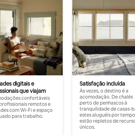
des digitais e
Satisfação incluída
ssionais que viajam
Às vezes, o destino é a
acomodação. De chalés
odações confortáveis
perto de penhascos à
profissionais remotos e
tranquilidade de casas-b
des com Wi-Fi e espaço
estes aluguéis por temp
ado para trabalho.
estão repletos de recurs
únicos.