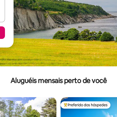
Aluguéis mensais perto de você
st
Preferido dos hóspedes
st
Entre os melhores preferidos d