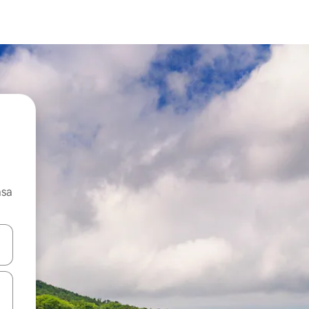
asa
ore-os usando as seta para cima e para baixo do teclado ou tocando e