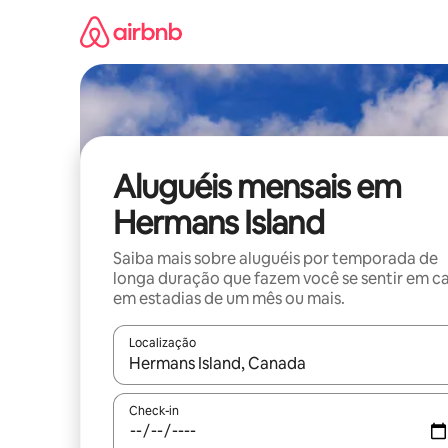
Pular
para
o
conteúdo
Aluguéis mensais em
Hermans Island
Saiba mais sobre aluguéis por temporada de
longa duração que fazem você se sentir em c
em estadias de um mês ou mais.
Localização
Quando os resultados estiverem disponíveis, expl
Check-in