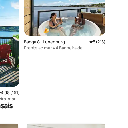
ções
Bangalô ⋅ Lunenburg
5 de uma avaliação 
5 (213)
Frente ao mar #4 Banheira de
hidromassagem 2 quartos churrasqueiro
2 banheiros
,98 de uma avaliação média de 5, 161 avaliações
4,98 (161)
eira-mar
sais