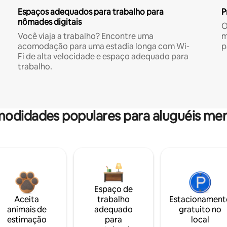
Espaços adequados para trabalho para
P
nômades digitais
O
Você viaja a trabalho? Encontre uma
m
acomodação para uma estadia longa com Wi-
p
Fi de alta velocidade e espaço adequado para
trabalho.
odidades populares para aluguéis men
Espaço de
Aceita
trabalho
Estacionament
animais de
adequado
gratuito no
estimação
para
local