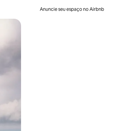
Anuncie seu espaço no Airbnb
 deslizando o dedo na tela.