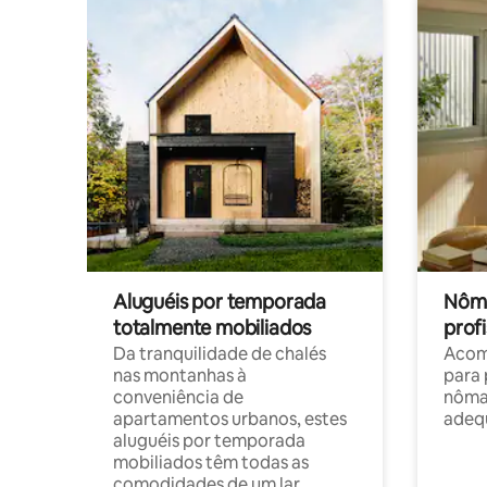
Aluguéis por temporada
Nôma
totalmente mobiliados
profi
Da tranquilidade de chalés
Acom
nas montanhas à
para 
conveniência de
nôma
apartamentos urbanos, estes
adequ
aluguéis por temporada
mobiliados têm todas as
comodidades de um lar.