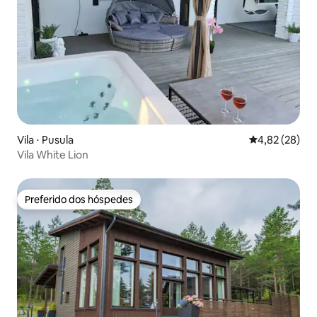
Vila ⋅ Pusula
4,82 de uma a
4,82 (28)
Vila White Lion
Preferido dos hóspedes
Preferido dos hóspedes