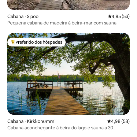
Cabana ⋅ Sipoo
4,85 de uma a
4,85 (53)
Pequena cabana de madeira à beira-mar com sauna
Preferido dos hóspedes
Entre os melhores preferidos dos hóspedes
Cabana ⋅ Kirkkonummi
4,98 de uma a
4,98 (58)
Cabana aconchegante à beira do lago e sauna a 30
minutos do aeroporto