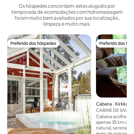
Os hóspedes concordam: estes aluguéis por
temporada de acomodações com hidromassagem
foram muito bem avaliados por sua localização,
limpeza e muito mais.
Preferido dos hóspedes
Preferido dos hó
Preferido dos hóspedes
Preferido dos hó
Cabana ⋅ Kirkkon
CABINE DE SAUNA 
Helsinque
Cabana acolhedora
apenas 35 km de H
natural, serenidad
meio de paisagem