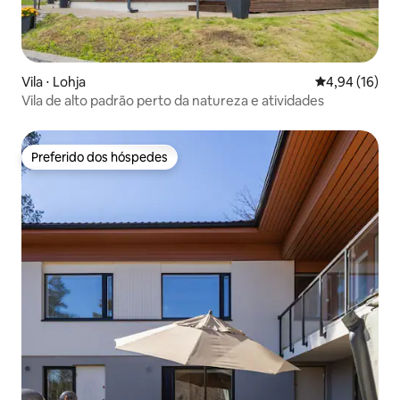
Vila ⋅ Lohja
4,94 de uma a
4,94 (16)
Vila de alto padrão perto da natureza e atividades
Preferido dos hóspedes
Preferido dos hóspedes