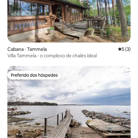
Cabana ⋅ Tammela
5 de uma 
5 (3)
Villa Tammela - o complexo de chalés ideal
Preferido dos hóspedes
Preferido dos hóspedes