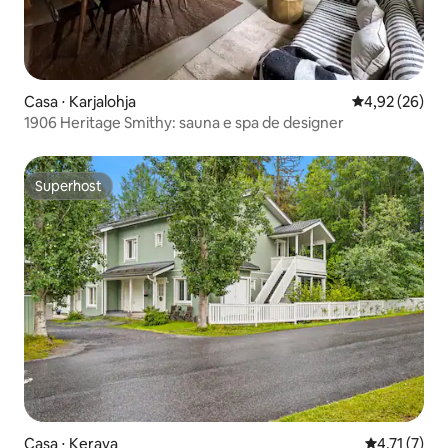
Casa ⋅ Karjalohja
4,92 de uma a
4,92 (26)
1906 Heritage Smithy: sauna e spa de designer
Superhost
Superhost
Casa ⋅ Kerava
4,71 de uma 
4,71 (7)