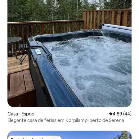
Casa ⋅ Espoo
4,89 de uma a
4,89 (44)
Elegante casa de férias em Korpilampi perto de Serena