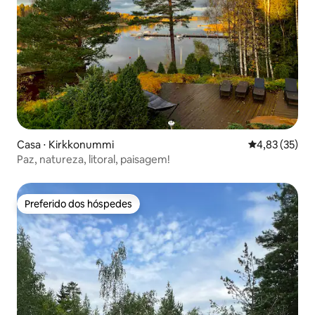
Casa ⋅ Kirkkonummi
4,83 de uma a
4,83 (35)
Paz, natureza, litoral, paisagem!
Preferido dos hóspedes
Preferido dos hóspedes