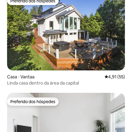
Preferido dos hóspedes
Preferido dos hóspedes
Casa ⋅ Vantaa
4,91 de uma a
4,91 (55)
Linda casa dentro da área da capital
Preferido dos hóspedes
Preferido dos hóspedes