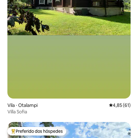
Vila ⋅ Otalampi
4,85 de uma a
4,85 (61)
Villa Sofia
Preferido dos hóspedes
Entre os melhores preferidos dos hóspedes