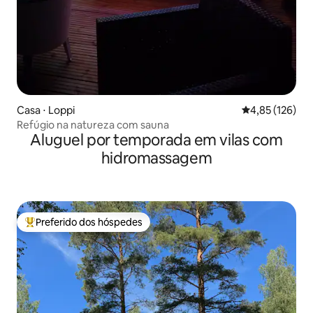
Casa ⋅ Loppi
4,85 de uma av
4,85 (126)
Refúgio na natureza com sauna
Aluguel por temporada em vilas com
hidromassagem
Preferido dos hóspedes
Entre os melhores preferidos dos hóspedes