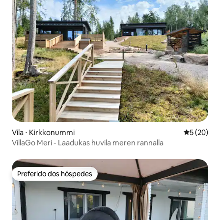
Vila ⋅ Kirkkonummi
5 de uma a
5 (20)
VillaGo Meri - Laadukas huvila meren rannalla
Preferido dos hóspedes
Preferido dos hóspedes