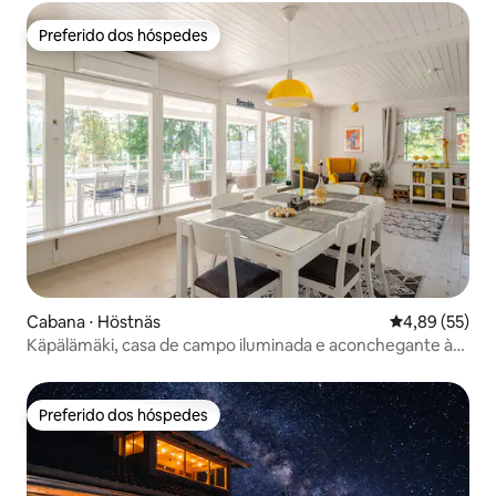
Preferido dos hóspedes
Preferido dos hóspedes
Cabana ⋅ Höstnäs
4,89 de uma a
4,89 (55)
Käpälämäki, casa de campo iluminada e aconchegante à
beira-mar
Preferido dos hóspedes
Preferido dos hóspedes