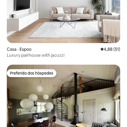
Casa ⋅ Espoo
4,88 de uma a
4,88 (51)
Luxury pairhouse with jacuzzi
Preferido dos hóspedes
Preferido dos hóspedes