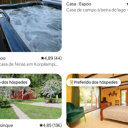
Casa ⋅ Espoo
Casa de campo à beira do lago -
édia de 5, 118 avaliações
incríveis
poo
4,89 de uma avaliação média de 5, 44 avalia
4,89 (44)
casa de férias em Korpilampi
Serena
o dos hóspedes
Preferido dos hóspedes
o dos hóspedes
Entre os melhores preferidos d
lsinque
4,85 de uma avaliação média de 5, 136 avalia
4,85 (136)