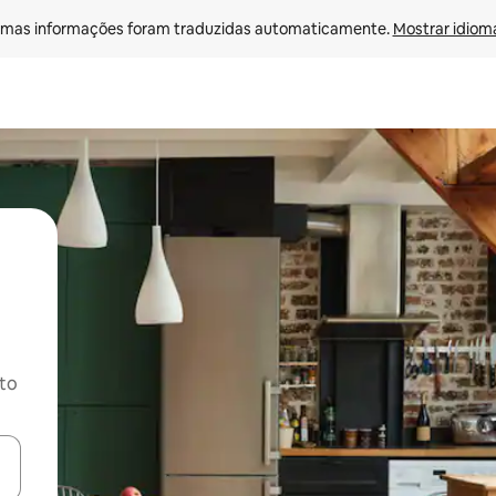
mas informações foram traduzidas automaticamente. 
Mostrar idioma
ito
ore-os usando as seta para cima e para baixo do teclado ou tocando e