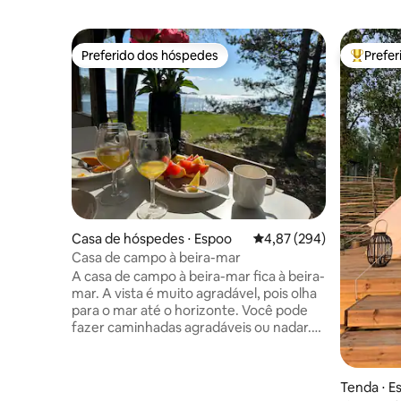
Preferido dos hóspedes
Prefe
Preferido dos hóspedes
Entre os
Casa de hóspedes ⋅ Espoo
4,87 de uma avaliação m
4,87 (294)
Casa de campo à beira-mar
A casa de campo à beira-mar fica à beira-
mar. A vista é muito agradável, pois olha
para o mar até o horizonte. Você pode
fazer caminhadas agradáveis ou nadar.
Talvez no inverno em um passeio no
gelo. Local perfeito se você tiver seu
equipamento de pesca com você, ou
Tenda ⋅ E
uma canoa ou prancha de SUP. A casa de