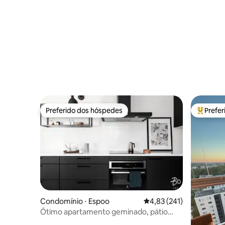
Preferido dos hóspedes
Prefe
Preferido dos hóspedes
Entre os
Condomínio ⋅ Espoo
4,83 de uma avaliação m
4,83 (241)
Ótimo apartamento geminado, pátio
privado e vaga de estacionamento