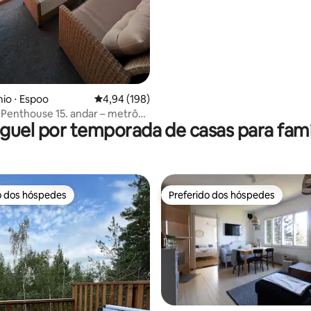
io ⋅ Espoo
4,94 de uma avaliação média de 5, 198 avalia
4,94 (198)
 Penthouse 15. andar – metrô
guel por temporada de casas para famí
inque
o dos hóspedes
Preferido dos hóspedes
o dos hóspedes
Preferido dos hóspedes