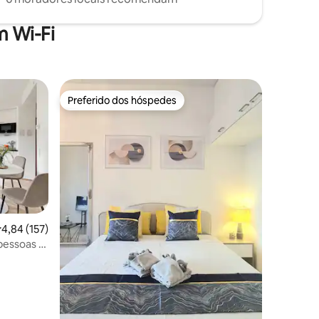
 Wi-Fi
Preferido dos hóspedes
Preferido dos hóspedes
,84 de uma avaliação média de 5, 157 avaliações
4,84 (157)
essoas |
ções