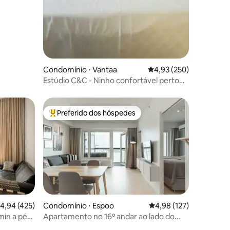
Condomínio ⋅ Vantaa
4,93 de uma avaliação 
4,93 (250)
Estúdio C&C - Ninho confortável perto
do aeroporto e do acesso à cidade
Preferido dos hóspedes
os hóspedes
Entre os melhores preferidos dos hóspedes
,94 de uma avaliação média de 5, 425 avaliações
4,94 (425)
Condomínio ⋅ Espoo
4,98 de uma avaliação 
4,98 (127)
min a pé
Apartamento no 16º andar ao lado do
metrô + estacionamento