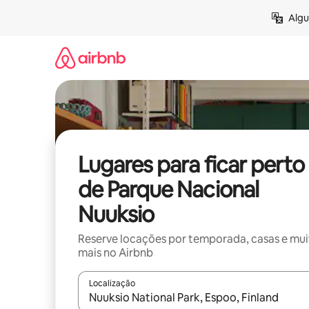
Pular
Algu
para
o
conteúdo
Lugares para ficar perto
de Parque Nacional
Nuuksio
Reserve locações por temporada, casas e mu
mais no Airbnb
Localização
Quando os resultados estiverem disponíveis, expl