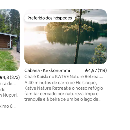
Suíte de
Preferido dos hóspedes
Prefe
Preferido dos hóspedes
Entre o
Apartame
na flores
O aparta
dependên
casa par
cama de 
em duas 
sofá, arm
cozinha 
proprietá
Cabana ⋅ Kirkkonummi
4,97 de uma avaliação 
4,97 (119)
mesmo pá
Chalé Kaisla no KATVE Nature Retreat
4,8 de uma avaliação média de 5, 373 avaliações
4,8 (373)
pátio. O
perto de Helsinque
A 40 minutos de carro de Helsinque,
para pes
ira de
Katve Nature Retreat é o nosso refúgio
e caminhadas. O apart
familiar cercado por natureza limpa e
adequado
m Nupuri,
tranquila e à beira de um belo lago de
situado p
água doce. Também estamos localizados
Nuuksio
a poucos km do mar e do arquipélago,
com grandes oportunidades de
ama,
caminhadas e remo. O Kaisla Cabin é um
a
ções
dos nossos 4 chalés aconchegantes (dois
por uma