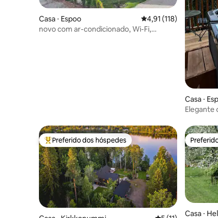
Casa ⋅ Espoo
4,91 de uma avaliação m
4,91 (118)
novo com ar-condicionado, Wi-Fi,
estacionamento gratuito e sauna*
Casa ⋅ Es
Elegante 
perto de 
Preferido dos hóspedes
Preferid
Entre os melhores preferidos dos hóspedes
Preferid
Casa ⋅ He