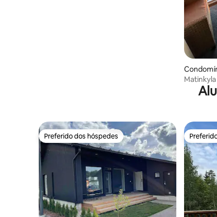
Condomín
Matinkyla
Alu
para Hels
Preferido dos hóspedes
Preferid
Preferido dos hóspedes
Preferid