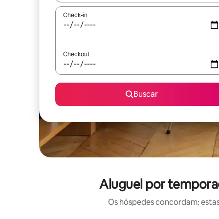
Check-in
Checkout
Buscar
Aluguel por tempora
Os hóspedes concordam: estas