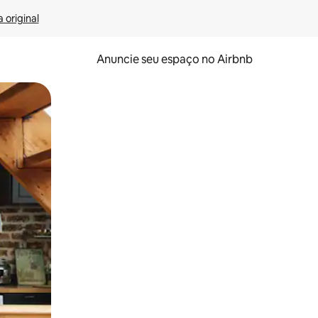
 original
Anuncie seu espaço no Airbnb
 deslizando o dedo na tela.