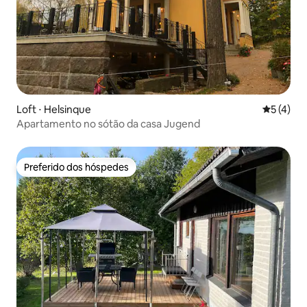
Loft ⋅ Helsinque
5 de uma 
5 (4)
Apartamento no sótão da casa Jugend
Preferido dos hóspedes
Preferido dos hóspedes