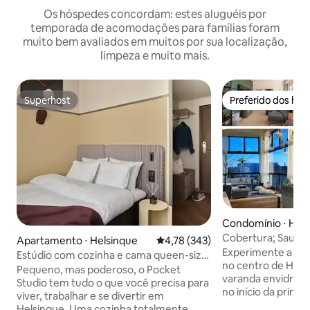
Os hóspedes concordam: estes aluguéis por
temporada de acomodações para famílias foram
muito bem avaliados em muitos por sua localização,
limpeza e muito mais.
Superhost
Preferido dos hó
Superhost
Preferido dos hó
Condomínio ⋅ Hel
Cobertura; Sauna
Apartamento ⋅ Helsinque
4,78 de uma avaliação média de 
4,78 (343)
Gigante com Vista
Experimente a vi
Estúdio com cozinha e cama queen-size
no centro de Hels
perto do City Park
Pequeno, mas poderoso, o Pocket
varanda envidraç
Studio tem tudo o que você precisa para
no início da primave
viver, trabalhar e se divertir em
Relaxe na sauna, j
Helsinque. Uma cozinha totalmente