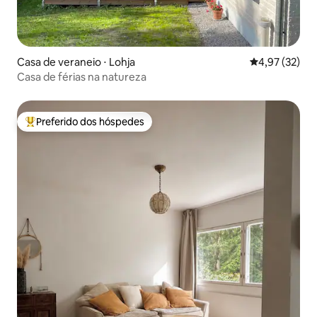
Casa de veraneio ⋅ Lohja
4,97 de uma a
4,97 (32)
Casa de férias na natureza
Preferido dos hóspedes
Entre os melhores preferidos dos hóspedes