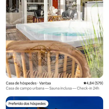
Casa de hóspedes ⋅ Vantaa
4,84 de uma ava
4,84 (579)
Casa de campo urbana — Sauna inclusa — Check-in 24h
Preferido dos hóspedes
Preferido dos hóspedes