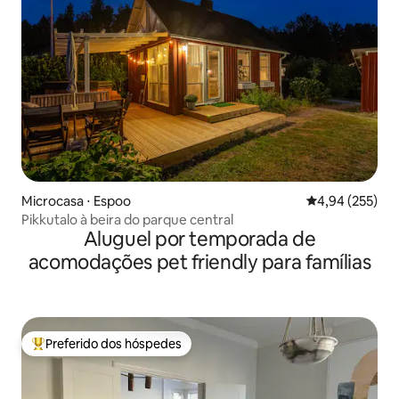
Microcasa ⋅ Espoo
4,94 de uma av
4,94 (255)
Pikkutalo à beira do parque central
Aluguel por temporada de
acomodações pet friendly para famílias
Preferido dos hóspedes
Entre os melhores preferidos dos hóspedes