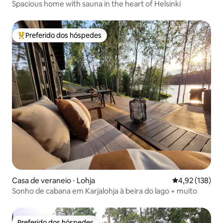
Spacious home with sauna in the heart of Helsinki
Preferido dos hóspedes
Entre os melhores preferidos dos hóspedes
Casa de veraneio ⋅ Lohja
4,92 de uma av
4,92 (138)
Sonho de cabana em Karjalohja à beira do lago + muito
Preferido dos hóspedes