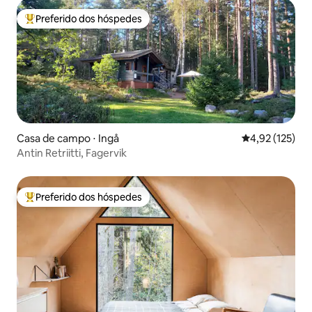
Preferido dos hóspedes
Entre os melhores preferidos dos hóspedes
Casa de campo ⋅ Ingå
4,92 de uma av
4,92 (125)
Antin Retriitti, Fagervik
Preferido dos hóspedes
Entre os melhores preferidos dos hóspedes