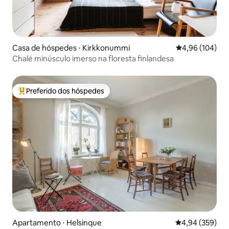
Casa de hóspedes ⋅ Kirkkonummi
4,96 de uma av
4,96 (104)
Chalé minúsculo imerso na floresta finlandesa
Preferido dos hóspedes
Entre os melhores preferidos dos hóspedes
Apartamento ⋅ Helsinque
4,94 de uma ava
4,94 (359)