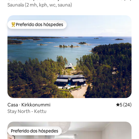
Saunala (2 mh, kph, wc, sauna)
Preferido dos hóspedes
Entre os melhores preferidos dos hóspedes
Casa ⋅ Kirkkonummi
5 de uma a
5 (24)
Stay North - Kettu
Preferido dos hóspedes
Preferido dos hóspedes