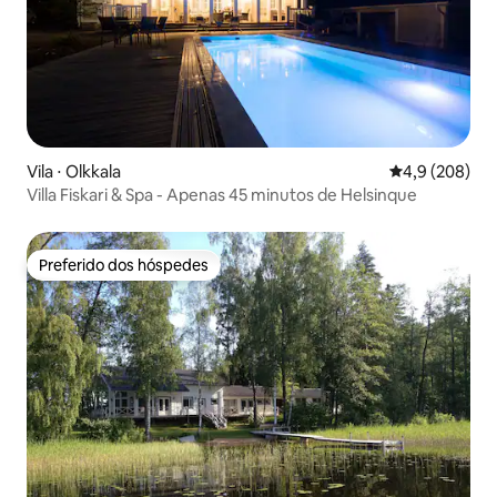
Vila ⋅ Olkkala
4,9 de uma av
4,9 (208)
Villa Fiskari & Spa - Apenas 45 minutos de Helsinque
Preferido dos hóspedes
Preferido dos hóspedes