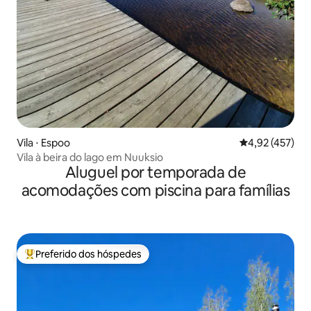
Vila ⋅ Espoo
4,92 de uma av
4,92 (457)
Vila à beira do lago em Nuuksio
Aluguel por temporada de
acomodações com piscina para famílias
Preferido dos hóspedes
Entre os melhores preferidos dos hóspedes