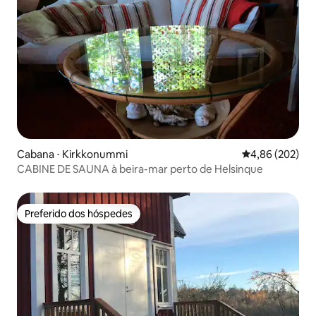
Cabana ⋅ Kirkkonummi
4,86 de uma ava
4,86 (202)
CABINE DE SAUNA à beira-mar perto de Helsinque
Preferido dos hóspedes
Preferido dos hóspedes