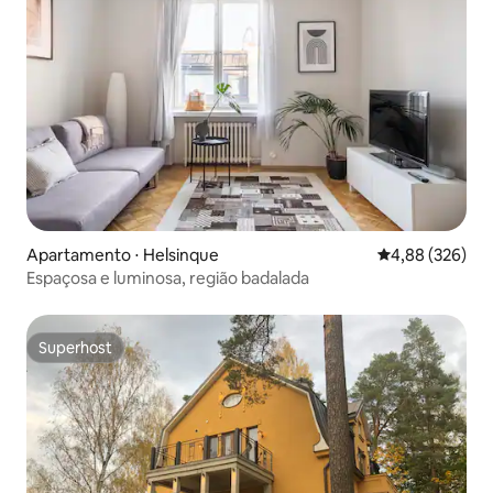
Apartamento ⋅ Helsinque
4,88 de uma ava
4,88 (326)
Espaçosa e luminosa, região badalada
Superhost
Superhost