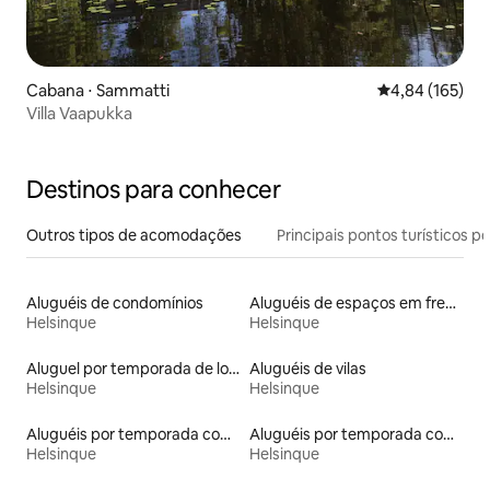
Cabana ⋅ Sammatti
4,84 de uma av
4,84 (165)
Villa Vaapukka
Destinos para conhecer
Outros tipos de acomodações
Principais pontos turísticos po
Aluguéis de condomínios
Aluguéis de espaços em frente à praia
Helsinque
Helsinque
Aluguel por temporada de lofts
Aluguéis de vilas
Helsinque
Helsinque
Aluguéis por temporada com sauna
Aluguéis por temporada com banheira de hidromassagem
Helsinque
Helsinque