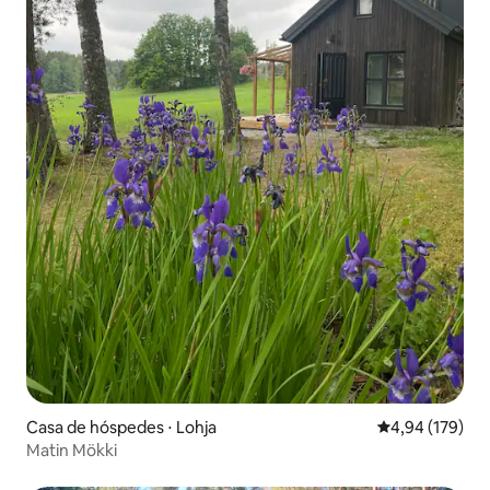
Casa de hóspedes ⋅ Lohja
4,94 de uma av
4,94 (179)
Matin Mökki