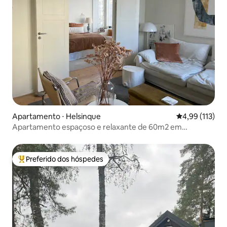
Apartamento ⋅ Helsinque
4,99 de uma av
4,99 (113)
Apartamento espaçoso e relaxante de 60m2 em
Harju/Kallio
Preferido dos hóspedes
Entre os melhores preferidos dos hóspedes