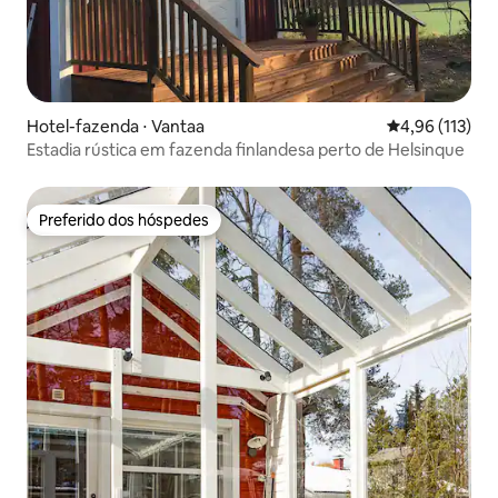
Hotel-fazenda ⋅ Vantaa
4,96 de uma av
4,96 (113)
Estadia rústica em fazenda finlandesa perto de Helsinque
Preferido dos hóspedes
Preferido dos hóspedes