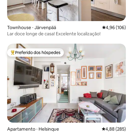
Townhouse ⋅ Järvenpää
4,96 de uma av
4,96 (106)
Lar doce longe de casa! Excelente localização!
Preferido dos hóspedes
Entre os melhores preferidos dos hóspedes
Apartamento ⋅ Helsinque
4,88 de uma ava
4,88 (285)