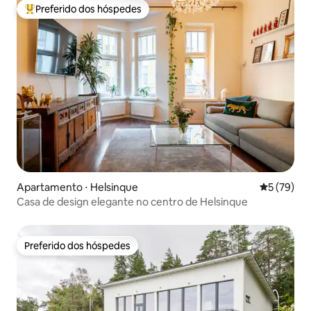
Preferido dos hóspedes
Entre os melhores preferidos dos hóspedes
Apartamento ⋅ Helsinque
5 de uma a
5 (79)
Casa de design elegante no centro de Helsinque
Preferido dos hóspedes
Preferido dos hóspedes