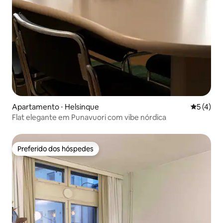
Apartamento ⋅ Helsinque
5 de uma 
5 (4)
Flat elegante em Punavuori com vibe nórdica
Preferido dos hóspedes
Preferido dos hóspedes