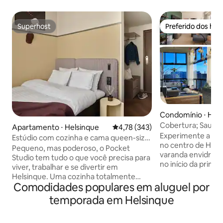
Superhost
Preferido dos hó
Superhost
Preferido dos hó
Condomínio ⋅ Hel
Cobertura; Sauna
Apartamento ⋅ Helsinque
4,78 de uma avaliação média de 
4,78 (343)
Gigante com Vista
Experimente a vi
Estúdio com cozinha e cama queen-size
no centro de Hels
perto do City Park
Pequeno, mas poderoso, o Pocket
varanda envidraç
Studio tem tudo o que você precisa para
no início da primave
viver, trabalhar e se divertir em
Relaxe na sauna, j
Helsinque. Uma cozinha totalmente
varanda enquanto
Comodidades populares em aluguel por
equipada, Wi-Fi rápido, cama premium
paisagem de arquip
Matri, entrada sem chave e detalhes de
temporada em Helsinque
fôlego. Uma joia r
design finlandês selecionados que
vibração do centr
trazem conforto com um toque de
à beira-mar e vist