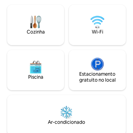
frescor. Perfeito para viajantes
para uma experiên
individuais ou casais que viajam com
Helsinque. ✔ Check-in flexível Academia
pouca bagagem, mas vivem em grande
🛏 2 BR 🅿 Estacio
estilo. Você também terá acesso ao
Disney+ de📺 70" ⌘12 min para
nosso lounge de coworking
centralizar 👣 Bo
compartilhado, sauna na cobertura com
Cozinha
Wi-Fi
Mercearia 60m, 24
vista panorâmica da cidade e área de
restaurantes Par
lavanderia. Fique por dias ou semanas —
Bob está pronto quando você estiver.
Estacionamento
Piscina
gratuito no local
Ar-condicionado