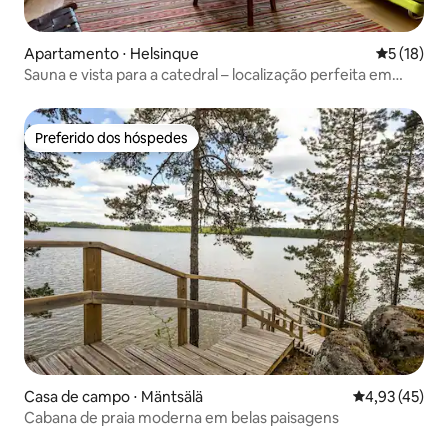
Apartamento ⋅ Helsinque
5 de uma a
5 (18)
Sauna e vista para a catedral – localização perfeita em
Helsinque
Preferido dos hóspedes
Preferido dos hóspedes
Casa de campo ⋅ Mäntsälä
4,93 de uma a
4,93 (45)
Cabana de praia moderna em belas paisagens