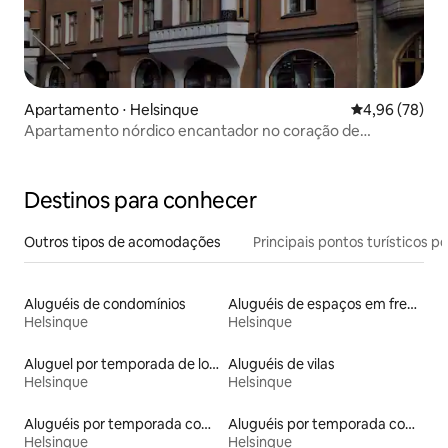
Apartamento ⋅ Helsinque
4,96 de uma a
4,96 (78)
Apartamento nórdico encantador no coração de
Helsinque
Destinos para conhecer
Outros tipos de acomodações
Principais pontos turísticos po
Aluguéis de condomínios
Aluguéis de espaços em frente à praia
Helsinque
Helsinque
Aluguel por temporada de lofts
Aluguéis de vilas
Helsinque
Helsinque
Aluguéis por temporada com sauna
Aluguéis por temporada com banheira de hidromassagem
Helsinque
Helsinque