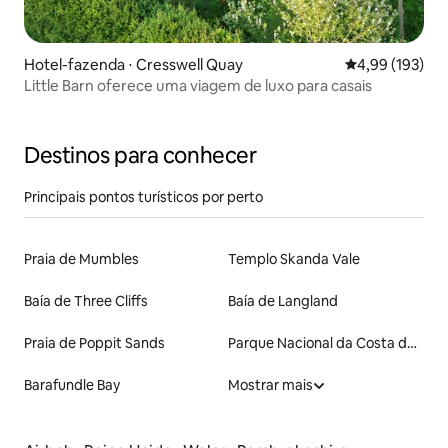
Hotel-fazenda ⋅ Cresswell Quay
4,99 de uma av
4,99 (193)
Little Barn oferece uma viagem de luxo para casais
Destinos para conhecer
Principais pontos turísticos por perto
Praia de Mumbles
Templo Skanda Vale
Baía de Three Cliffs
Baía de Langland
Praia de Poppit Sands
Parque Nacional da Costa de Pembrokeshire
Barafundle Bay
Mostrar mais