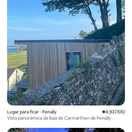
Lugar para ficar ⋅ Penally
4,93 de uma av
4,93 (105)
Vista panorâmica da Baía de Carmarthen de Penally