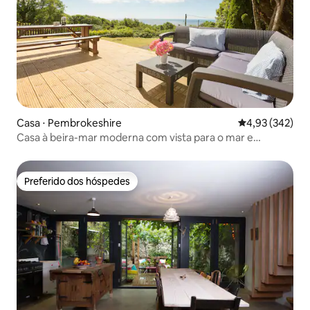
Casa ⋅ Pembrokeshire
4,93 de uma av
4,93 (342)
Casa à beira-mar moderna com vista para o mar e
localização na praia
Preferido dos hóspedes
Preferido dos hóspedes