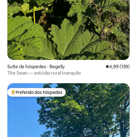
Suíte de hóspedes ⋅ Begelly
4,99 de uma av
4,99 (139)
The Swan — estúdio rural tranquilo
Preferido dos hóspedes
Entre os melhores preferidos dos hóspedes