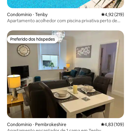
Condomínio ⋅ Tenby
4,92 de uma av
4,92 (219)
Apartamento acolhedor com piscina privativa perto de
Tenby
Preferido dos hóspedes
Preferido dos hóspedes
Condomínio ⋅ Pembrokeshire
4,83 de uma av
4,83 (109)
Apartamento encantador de 1 cama em Tenby