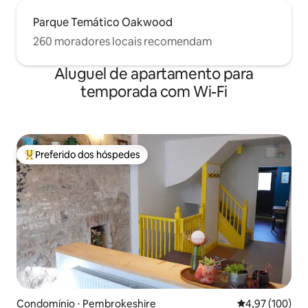
Parque Temático Oakwood
260 moradores locais recomendam
Aluguel de apartamento para
temporada com Wi-Fi
Preferido dos hóspedes
Entre os melhores preferidos dos hóspedes
Condomínio ⋅ Pembrokeshire
4,97 de uma av
4,97 (100)