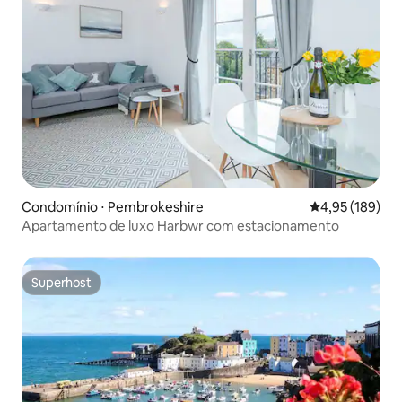
Condomínio ⋅ Pembrokeshire
4,95 de uma av
4,95 (189)
Apartamento de luxo Harbwr com estacionamento
Superhost
Superhost