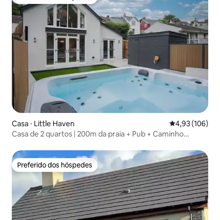
Preferido dos hóspedes
Casa ⋅ Little Haven
4,93 de uma av
4,93 (106)
Casa de 2 quartos | 200m da praia + Pub + Caminho
Costeiro
Preferido dos hóspedes
Preferido dos hóspedes