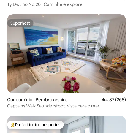
Ty Dwt no No.20 | Caminhe e explore
Superhost
Superhost
Condomínio ⋅ Pembrokeshire
4,87 de uma ava
4,87 (268)
Captains Walk Saundersfoot, vista para o mar,
estacionamento,
Preferido dos hóspedes
Entre os melhores preferidos dos hóspedes