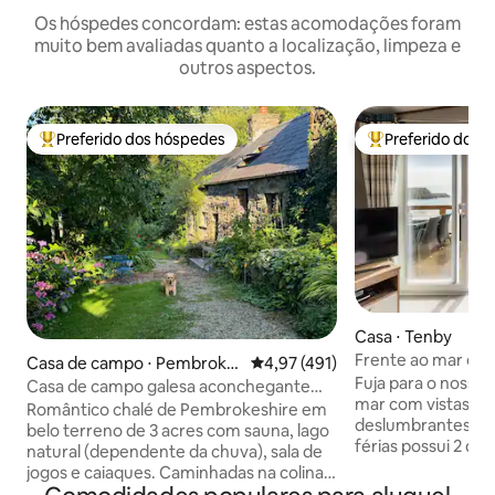
Os hóspedes concordam: estas acomodações foram
muito bem avaliadas quanto a localização, limpeza e
outros aspectos.
Preferido dos hóspedes
Preferido dos 
Entre os melhores preferidos dos hóspedes
Entre os melhore
Casa ⋅ Tenby
Frente ao mar em
Casa de campo ⋅ Pembroke
4,97 de uma avaliação média de 
4,97 (491)
248 Lydstep Have
Fuja para o nosso r
shire
Casa de campo galesa aconchegante
mar com vistas co
em terreno paradisíaco de 3 acres
Romântico chalé de Pembrokeshire em
deslumbrantes. Es
belo terreno de 3 acres com sauna, lago
férias possui 2 qua
natural (dependente da chuva), sala de
uma sala de estar
jogos e caiaques. Caminhadas na colina
aberto, distribuí
na porta, praias deslumbrantes e