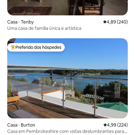
Casa ⋅ Tenby
4,89 de uma ava
4,89 (240)
Uma casa de família única e artística
Preferido dos hóspedes
Entre os melhores preferidos dos hóspedes
Casa ⋅ Burton
4,99 de uma ava
4,99 (224)
Casa em Pembrokeshire com vistas deslumbrantes para o