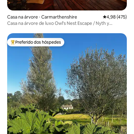
Casa na árvore ⋅ Carmarthenshire
4,98 de uma av
4,98 (475)
Casa na árvore de luxo Owl's Nest Escape / Nyth y
Gwdihŵ
Preferido dos hóspedes
Entre os melhores preferidos dos hóspedes