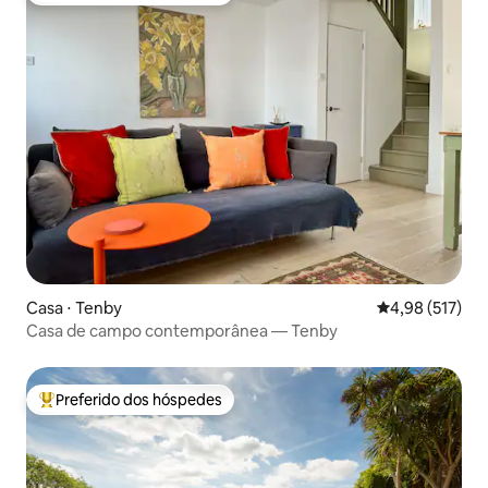
Casa ⋅ Tenby
4,98 de uma av
4,98 (517)
Casa de campo contemporânea — Tenby
Preferido dos hóspedes
Entre os melhores preferidos dos hóspedes