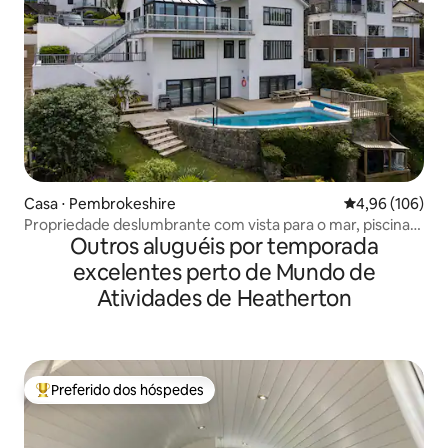
Casa ⋅ Pembrokeshire
4,96 de uma av
4,96 (106)
Propriedade deslumbrante com vista para o mar, piscina
Outros aluguéis por temporada
privativa e estacionamento
excelentes perto de Mundo de
Atividades de Heatherton
Preferido dos hóspedes
Entre os melhores preferidos dos hóspedes