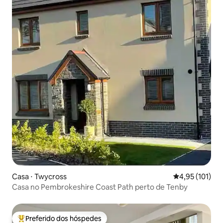
Casa ⋅ Twycross
4,95 de uma av
4,95 (101)
Casa no Pembrokeshire Coast Path perto de Tenby
Preferido dos hóspedes
Entre os melhores preferidos dos hóspedes