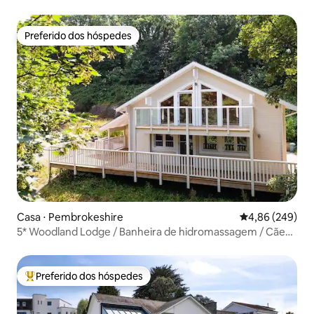
estuário
Preferido dos hóspedes
Preferido dos hóspedes
Casa ⋅ Pembrokeshire
4,86 de uma ava
4,86 (249)
5* Woodland Lodge / Banheira de hidromassagem / Cães /
Praia / Golfe
Preferido dos hóspedes
Entre os melhores preferidos dos hóspedes