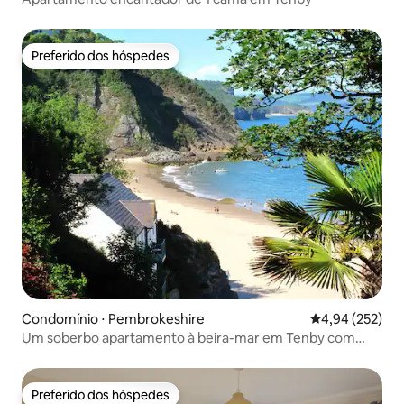
Preferido dos hóspedes
Preferido dos hóspedes
Condomínio ⋅ Pembrokeshire
4,94 de uma av
4,94 (252)
Um soberbo apartamento à beira-mar em Tenby com
vistas incomparáveis.
Preferido dos hóspedes
Preferido dos hóspedes