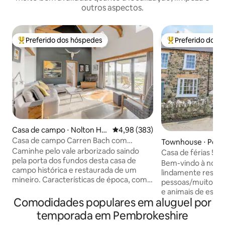
outros aspectos.
Preferido dos hóspedes
Preferido dos 
Entre os melhores preferidos dos hóspedes
Entre os melhore
Casa de campo ⋅ Nolton Ha
4,98 de uma avaliação média de 
4,98 (383)
ven
Casa de campo Carren Bach com
Townhouse ⋅ Pemb
banheira de hidromassagem e deck para
Caminhe pelo vale arborizado saindo
e
Casa de férias 5* 
churrasco
pela porta dos fundos desta casa de
Newport/Parrog
Bem-vindo à nossa
campo histórica e restaurada de um
lindamente restau
mineiro. Características de época, como
pessoas/muito esp
pisos de lajes e tetos abobadados com
e animais de estim
vigas, atendem a conveniências
Comodidades populares em aluguel por
Tem aquecimento 
contemporâneas, como aquecimento
queimador de len
temporada em Pembrokeshire
sob o piso e uma banheira
Fi/3 TVs SMART (Ne