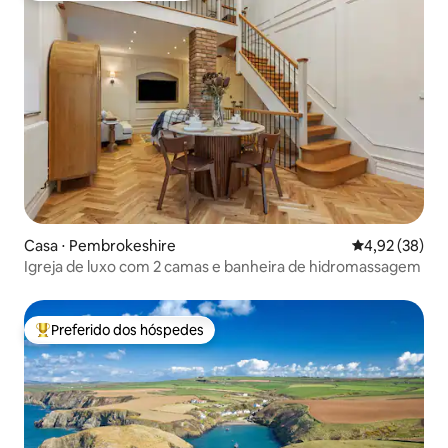
Casa ⋅ Pembrokeshire
4,92 de uma a
4,92 (38)
Igreja de luxo com 2 camas e banheira de hidromassagem
Preferido dos hóspedes
Entre os melhores preferidos dos hóspedes