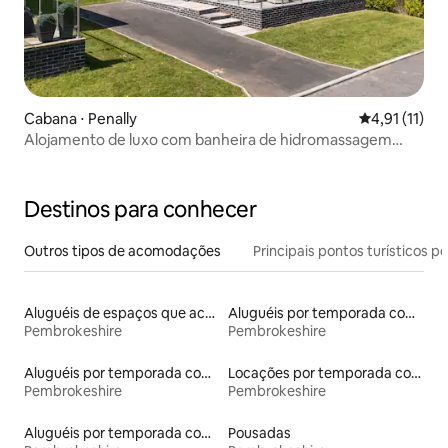
Cabana ⋅ Penally
4,91 de uma a
4,91 (11)
Alojamento de luxo com banheira de hidromassagem
coberta perto de Tenby
Destinos para conhecer
Outros tipos de acomodações
Principais pontos turísticos po
Aluguéis de espaços que aceitam animais de estimação
Aluguéis por temporada com banheira de hidromassagem
Pembrokeshire
Pembrokeshire
Aluguéis por temporada com suítes privativas
Locações por temporada com piscina
Pembrokeshire
Pembrokeshire
Aluguéis por temporada com café da manhã
Pousadas