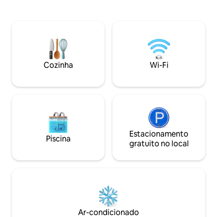
independente. Uma encantadora casa
a 5 minutos do en
de campo espaçosa com caráter rústico
Parrog, com seu s
de Pembrokeshire situada ao lado da
barcos - ideal par
costa. Dois quartos duplos, área de estar
com cães - é a "ca
em plano aberto, cozinha grande e
gourmet" de Pemb
varanda espaçosa. O chalé está
restaurantes e var
localizado perto de Nolton Haven,
favor, note que t
Cozinha
Wi-Fi
Newgale, Little Haven e Druidston
ROUPAS DE CAMA
Beach. Todos os quais têm pubs e
NO CUSTO, junta
restaurantes para atender às suas
garrafa de CHAMP
necessidades. A casa de campo
Que bom ter você 
acomoda 4 pessoas. Há um quarto
principal de bom tamanho com vistas
incríveis e uma cama king size. Há um
segundo quarto com uma cama de casal
Estacionamento
Piscina
confortável com banheiro privativo.
gratuito no local
Ambos os quartos têm armazenamento
adequado e espaço para pendurar
roupas. O banheiro principal tem uma
banheira independente, o que é ótimo
para relaxar. A casa tem uma sala de
escritório que pode acomodar um
hóspede extra em um sofá-cama. A
Ar-condicionado
cozinha está equipada com fogão,