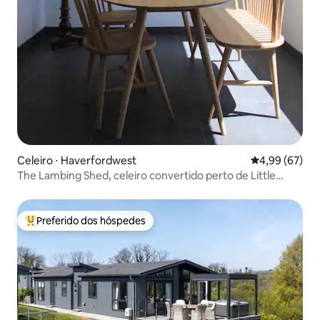
Celeiro ⋅ Haverfordwest
4,99 de uma a
4,99 (67)
The Lambing Shed, celeiro convertido perto de Little
Haven
Preferido dos hóspedes
Entre os melhores preferidos dos hóspedes