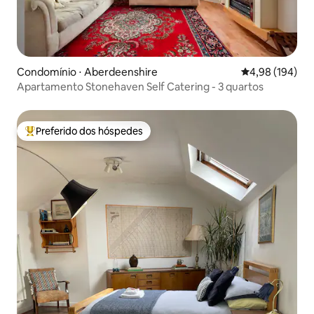
Condomínio ⋅ Aberdeenshire
4,98 de uma av
4,98 (194)
Apartamento Stonehaven Self Catering - 3 quartos
Preferido dos hóspedes
Entre os melhores preferidos dos hóspedes