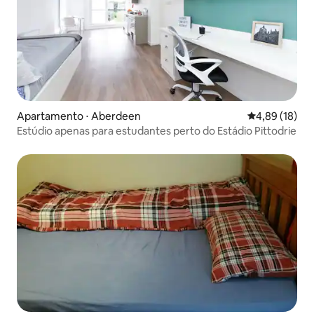
Apartamento ⋅ Aberdeen
4,89 de uma a
4,89 (18)
Estúdio apenas para estudantes perto do Estádio Pittodrie