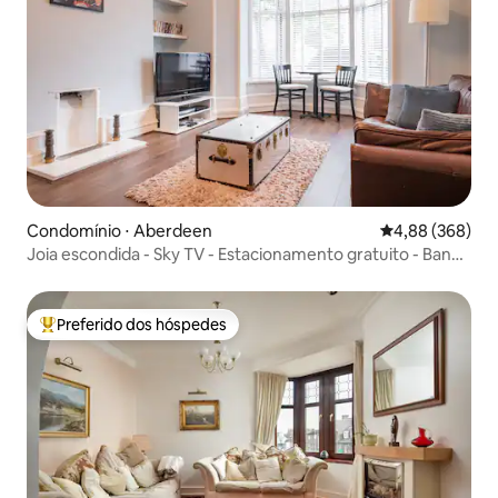
Condomínio ⋅ Aberdeen
4,88 de uma ava
4,88 (368)
Joia escondida - Sky TV - Estacionamento gratuito - Banda
larga de fibra
Preferido dos hóspedes
Entre os melhores preferidos dos hóspedes