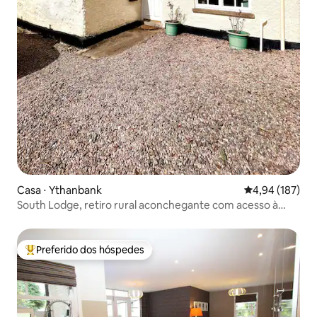
Casa ⋅ Ythanbank
4,94 de uma av
4,94 (187)
South Lodge, retiro rural aconchegante com acesso à
piscina
Preferido dos hóspedes
Entre os melhores preferidos dos hóspedes