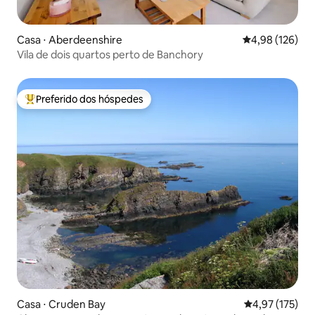
Casa ⋅ Aberdeenshire
4,98 de uma av
4,98 (126)
Vila de dois quartos perto de Banchory
Preferido dos hóspedes
Entre os melhores preferidos dos hóspedes
Casa ⋅ Cruden Bay
4,97 de uma av
4,97 (175)