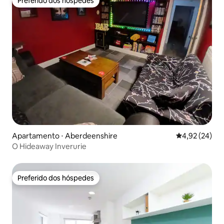
Preferido dos hóspedes
Preferido dos hóspedes
Apartamento ⋅ Aberdeenshire
4,92 de uma a
4,92 (24)
O Hideaway Inverurie
Preferido dos hóspedes
Preferido dos hóspedes