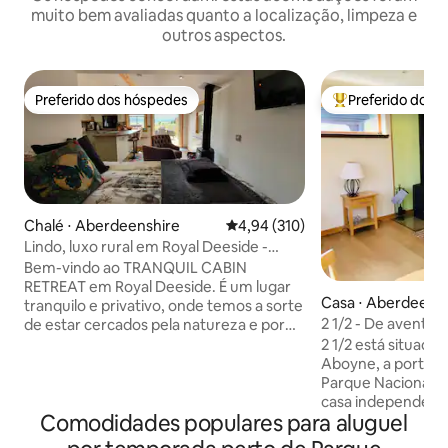
muito bem avaliadas quanto a localização, limpeza e
outros aspectos.
Preferido dos hóspedes
Preferido dos 
Preferido dos hóspedes
Entre os melhore
Chalé ⋅ Aberdeenshire
4,94 de uma avaliação média de 
4,94 (310)
Lindo, luxo rural em Royal Deeside -
banheira de hidromassagem
Bem-vindo ao TRANQUIL CABIN
RETREAT em Royal Deeside. É um lugar
Casa ⋅ Aberdeens
tranquilo e privativo, onde temos a sorte
2 1/2 - De aventure
de estar cercados pela natureza e por
convidados de ca
vistas amplas e desobstruídas das
2 1/2 está situado 
montanhas. Cães são bem-vindos. O
Aboyne, a porta d
deck é seguro e protegido Massagem
Parque Nacional d
disponível em determinados dias. Para
casa independente
Comodidades populares para aluguel
mais informações, entre em contato.
acolhedora, tem u
Aproveite para mergulhar na banheira
plano aberto, lare