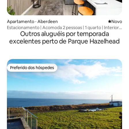
Apartamento ⋅ Aberdeen
Novo lugar
Novo
Estacionamento | Acomoda 2 pessoas | 1 quarto | Interior
Outros aluguéis por temporada
novo
excelentes perto de Parque Hazelhead
Preferido dos hóspedes
Preferido dos hóspedes