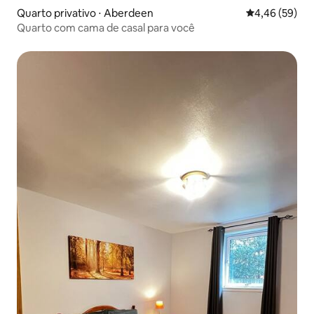
Quarto privativo ⋅ Aberdeen
4,46 de uma a
4,46 (59)
Quarto com cama de casal para você