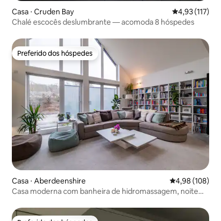
Casa ⋅ Cruden Bay
4,93 de uma av
4,93 (117)
Chalé escocês deslumbrante — acomoda 8 hóspedes
Preferido dos hóspedes
Preferido dos hóspedes
Casa ⋅ Aberdeenshire
4,98 de uma av
4,98 (108)
Casa moderna com banheira de hidromassagem, noite
perfeita fora!