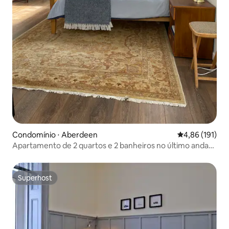
Condomínio ⋅ Aberdeen
4,86 de uma av
4,86 (191)
Apartamento de 2 quartos e 2 banheiros no último andar
no centro da cidade
Superhost
Superhost