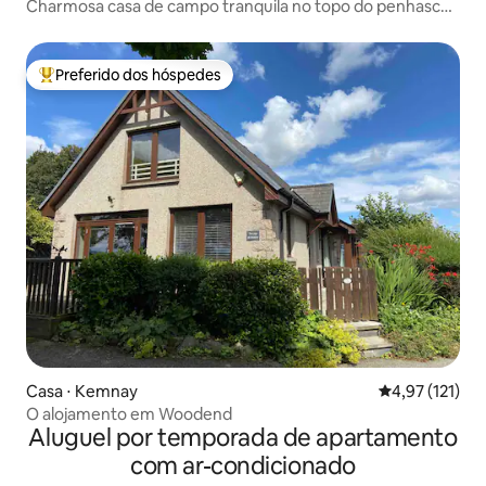
Charmosa casa de campo tranquila no topo do penhasco,
relaxe à beira-mar!
Preferido dos hóspedes
Entre os melhores preferidos dos hóspedes
Casa ⋅ Kemnay
4,97 de uma av
4,97 (121)
O alojamento em Woodend
Aluguel por temporada de apartamento
com ar-condicionado