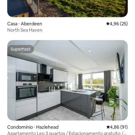
Casa ⋅ Aberdeen
4,96 de uma a
4,96 (25)
North Sea Haven
Superhost
Superhost
Condomínio ⋅ Hazlehead
4,86 de uma a
4,86 (91)
Apartamento Leo 3 quartos / Estacionamento gratuito /