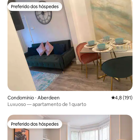
Preferido dos hóspedes
Preferido dos hóspedes
Condomínio ⋅ Aberdeen
4,8 de uma av
4,8 (191)
Luxuoso — apartamento de 1 quarto
Preferido dos hóspedes
Preferido dos hóspedes