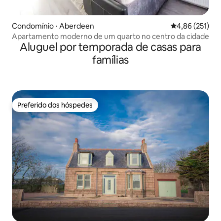
Condomínio ⋅ Aberdeen
4,86 de uma av
4,86 (251)
Apartamento moderno de um quarto no centro da cidade
Aluguel por temporada de casas para
famílias
Preferido dos hóspedes
Preferido dos hóspedes