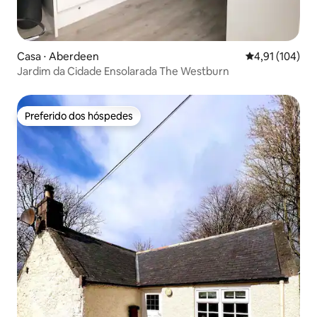
Casa ⋅ Aberdeen
4,91 de uma av
4,91 (104)
Jardim da Cidade Ensolarada The Westburn
Preferido dos hóspedes
Preferido dos hóspedes