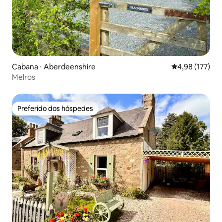
Cabana ⋅ Aberdeenshire
4,98 de uma av
4,98 (177)
Melros
Preferido dos hóspedes
Preferido dos hóspedes