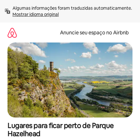
Pular
Algumas informações foram traduzidas automaticamente. 
para
Mostrar idioma original
o
conteúdo
Anuncie seu espaço no Airbnb
Lugares para ficar perto de Parque
Hazelhead