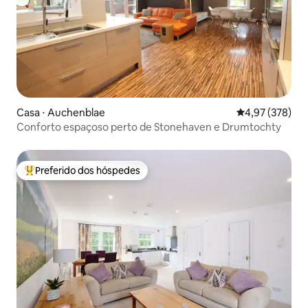
Casa ⋅ Auchenblae
4,97 de uma av
4,97 (378)
Conforto espaçoso perto de Stonehaven e Drumtochty
Preferido dos hóspedes
Entre os melhores preferidos dos hóspedes