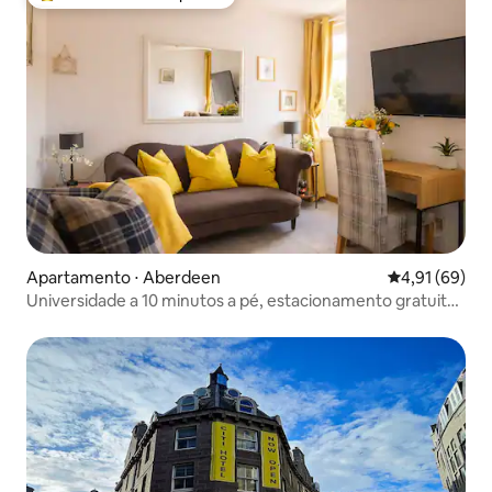
Entre os melhores preferidos dos hóspedes
Apartamento ⋅ Aberdeen
4,91 de uma a
4,91 (69)
Universidade a 10 minutos a pé, estacionamento gratuito,
perto do aeroporto