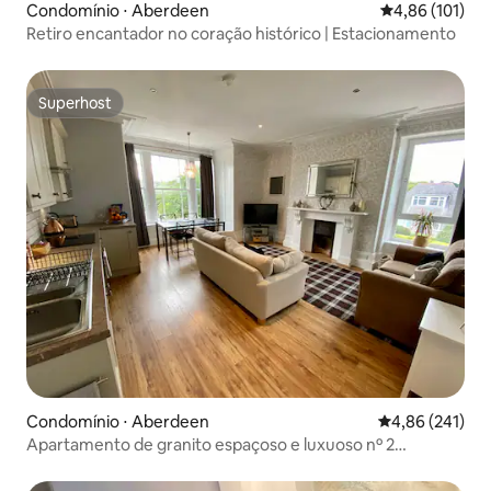
Condomínio ⋅ Aberdeen
4,86 de uma av
4,86 (101)
Retiro encantador no coração histórico | Estacionamento
Superhost
Superhost
Condomínio ⋅ Aberdeen
4,86 de uma av
4,86 (241)
Apartamento de granito espaçoso e luxuoso nº 2
(superior)