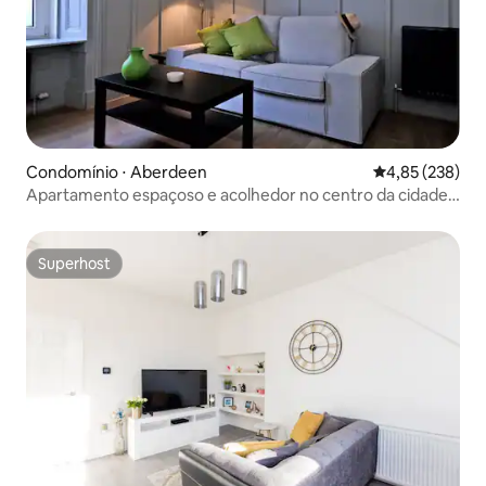
Condomínio ⋅ Aberdeen
4,85 de uma av
4,85 (238)
Apartamento espaçoso e acolhedor no centro da cidade -
Wi-Fi gratuito
Superhost
Superhost