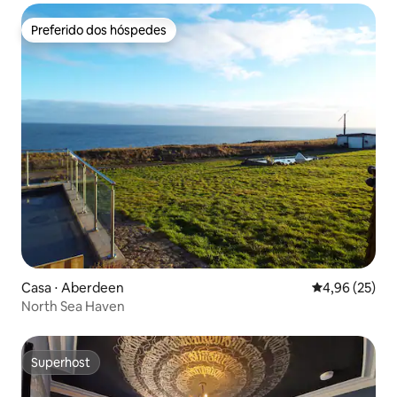
Preferido dos hóspedes
Preferido dos hóspedes
Casa ⋅ Aberdeen
4,96 de uma a
4,96 (25)
North Sea Haven
Superhost
Superhost