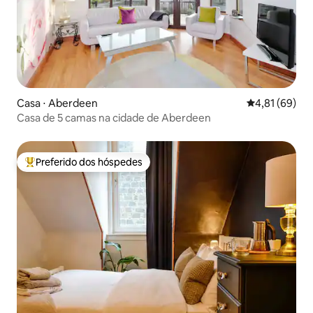
Casa ⋅ Aberdeen
4,81 de uma a
4,81 (69)
Casa de 5 camas na cidade de Aberdeen
Preferido dos hóspedes
Entre os melhores preferidos dos hóspedes