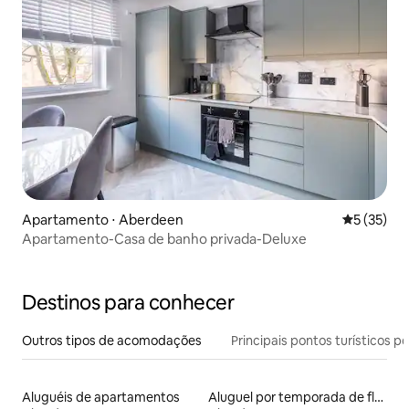
Apartamento ⋅ Aberdeen
5 de uma a
5 (35)
Apartamento-Casa de banho privada-Deluxe
Destinos para conhecer
Outros tipos de acomodações
Principais pontos turísticos po
Aluguéis de apartamentos
Aluguel por temporada de flats