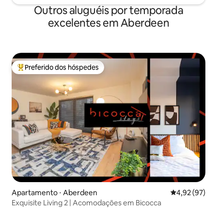
Outros aluguéis por temporada
excelentes em Aberdeen
Preferido dos hóspedes
Entre os melhores preferidos dos hóspedes
Apartamento ⋅ Aberdeen
4,92 de uma a
4,92 (97)
Exquisite Living 2 | Acomodações em Bicocca