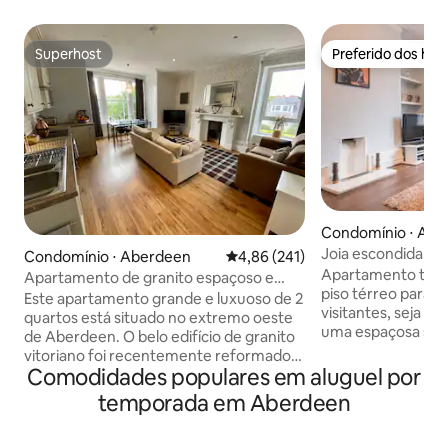
Superhost
Preferido dos hó
Superhost
Preferido dos hó
Condomínio ⋅ Ab
Joia escondida - S
Condomínio ⋅ Aberdeen
4,86 de uma avaliação média de 
4,86 (241)
Estacionamento gr
Apartamento tota
Apartamento de granito espaçoso e
de fibra
piso térreo para a
luxuoso nº 2 (superior)
Este apartamento grande e luxuoso de 2
visitantes, seja a 
quartos está situado no extremo oeste
uma espaçosa sala
de Aberdeen. O belo edifício de granito
completa e quarto acol
vitoriano foi recentemente reformado
aplicativos de str
Comodidades populares em aluguel por
para um alto padrão. Cozinha moderna
fibra ultrarrápida
em plano aberto espaçoso e sala de
temporada em Aberdeen
aquecimento centr
estar com área de jantar com janela
estacionamento gr
panorâmica. TV e Wi-fi inclusos. Quarto
Localizado a pouc