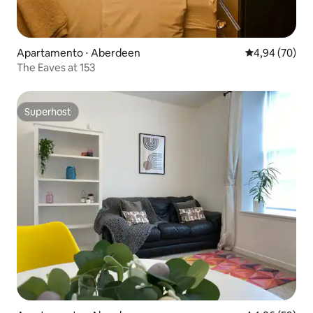
Apartamento ⋅ Aberdeen
4,94 de uma a
4,94 (70)
The Eaves at 153
Superhost
Superhost