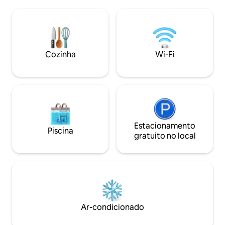
principal com banheiro privativo, um
centro da cidade,
segundo quarto com duas camas de
perto de bares, rest
solteiro e um pequeno sofá-cama de
áreas de negócios
casal na sala. Estacionamento gratuito
distância, a estaçã
na rua disponível para um carro. A uma
minutos de táxi e 
curta distância a pé de dois grandes
Cozinha
Wi-Fi
minutos.
parques, lojas, restaurantes, centro da
cidade e hospital.
Estacionamento
Piscina
gratuito no local
Ar-condicionado