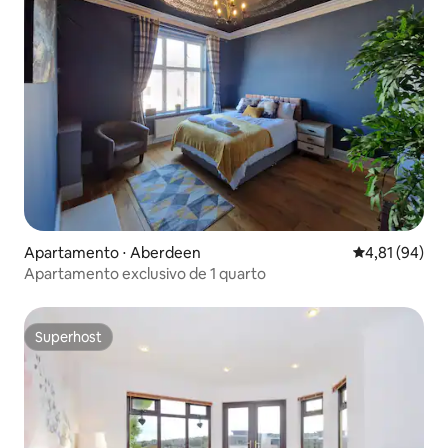
Apartamento ⋅ Aberdeen
4,81 de uma a
4,81 (94)
Apartamento exclusivo de 1 quarto
Superhost
Superhost