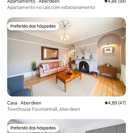
Apartamento ⋅ Aberdeen
4,86 de uma a
4,86 (59)
Apartamento no cais com estacionamento
Preferido dos hóspedes
Preferido dos hóspedes
Casa ⋅ Aberdeen
4,89 de uma a
4,89 (47)
Townhouse Fountainhall, Aberdeen
Preferido dos hóspedes
Preferido dos hóspedes