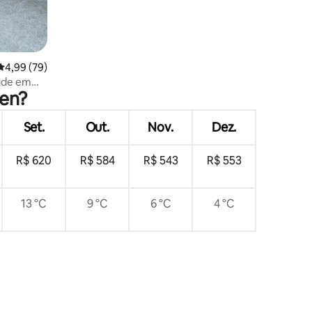
ções
4,99 de uma avaliação média de 5, 79 avaliações
4,99 (79)
ade em
een?
 gratuito
Set.
Out.
Nov.
Dez.
R$ 620
R$ 584
R$ 543
R$ 553
13 °C
9 °C
6 °C
4 °C