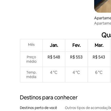
Apartame
Apartame
West End
Qua
Mês
Jan.
Fev.
Mar.
R$ 548
R$ 553
R$ 543
Preço
médio
4 °C
4 °C
6 °C
Temp.
média
Destinos para conhecer
Destinos perto de você
Outros tipos de acomodaçõ