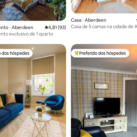
média de 5, 97 avaliações
Casa ⋅ Aberdeen
Casa de 5 camas na cidade de
nto ⋅ Aberdeen
4,81 de uma avaliação média de 5, 93 avalia
4,81 (93)
to exclusivo de 1 quarto
o dos hóspedes
Preferido dos hóspedes
o dos hóspedes
Entre os melhores preferidos d
média de 5, 59 avaliações