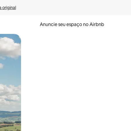
 original
Anuncie seu espaço no Airbnb
 deslizando o dedo na tela.