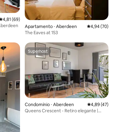
4,81 de uma avaliação média de 5, 69 avaliações
4,81 (69)
 Aberdeen
ções
Apartamento ⋅ Aberdeen
4,94 de uma avaliação
4,94 (70)
The Eaves at 153
Superhost
os hóspedes
Superhost
Condomínio ⋅ Aberdeen
4,89 de uma avaliação
4,89 (47)
Queens Crescent - Retiro elegante |
Tranquilo