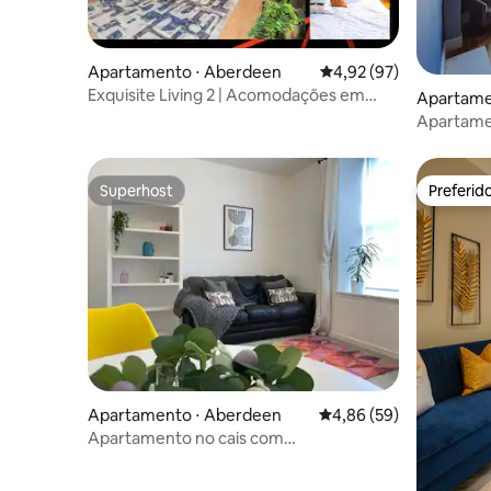
Apartamento ⋅ Aberdeen
4,92 de uma avaliação 
4,92 (97)
Exquisite Living 2 | Acomodações em
Apartame
Bicocca
Apartamen
Superhost
Preferid
Superhost
Preferid
Apartamento ⋅ Aberdeen
4,86 de uma avaliação 
4,86 (59)
Apartamento no cais com
estacionamento