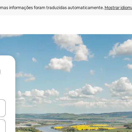
mas informações foram traduzidas automaticamente. 
Mostrar idioma
ore-os usando as seta para cima e para baixo do teclado ou tocando e