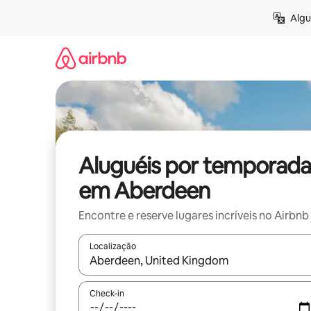
Pular
Algu
para
o
conteúdo
Aluguéis por temporada
em Aberdeen
Encontre e reserve lugares incríveis no Airbnb
Localização
Quando os resultados estiverem disponíveis, expl
Check-in