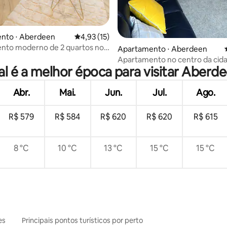
nto ⋅ Aberdeen
4,93 de uma avaliação média de 5, 15 avalia
4,93 (15)
nto moderno de 2 quartos no
Apartamento ⋅ Aberdeen
 | Acomoda 4
Apartamento no centro da cid
l é a melhor época para visitar Aberd
Aberdeen com estacionamento
Abr.
Mai.
Jun.
Jul.
Ago.
R$ 579
R$ 584
R$ 620
R$ 620
R$ 615
8 °C
10 °C
13 °C
15 °C
15 °C
es
Principais pontos turísticos por perto