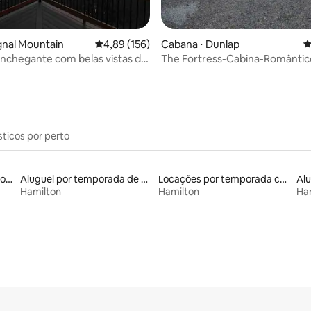
média de 5, 63 avaliações
ignal Mountain
4,89 de uma avaliação média de 5, 156 avalia
4,89 (156)
Cabana ⋅ Dunlap
4
nchegante com belas vistas do
The Fortress-Cabina-Romântic
banho privad
sticos por perto
Aluguéis por temporada com banheira de hidromassagem
Aluguel por temporada de microcasas
Locações por temporada com piscina
Hamilton
Hamilton
Ha