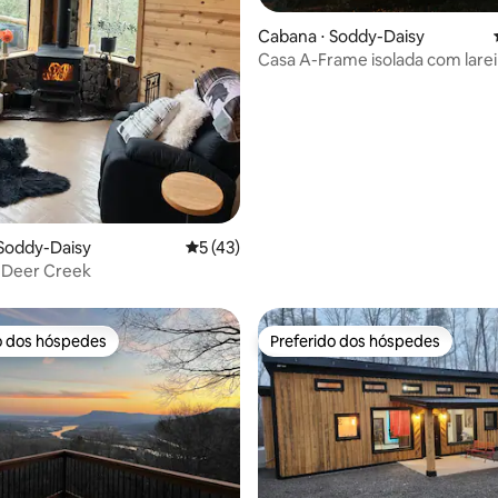
Cabana ⋅ Soddy-Daisy
Casa A-Frame isolada com larei
externa • Perto de Chattanoog
édia de 5, 220 avaliações
Soddy-Daisy
5 de uma avaliação média de 5, 43 avalia
5 (43)
 Deer Creek
o dos hóspedes
Preferido dos hóspedes
o dos hóspedes
Preferido dos hóspedes