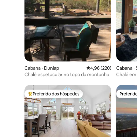
Cabana ⋅ Dunlap
4,96 de uma avaliação m
4,96 (220)
Cabana ⋅ 
Chalé espetacular no topo da montanha
Chalé em
Preferido dos hóspedes
Preferid
Entre os melhores preferidos dos hóspedes
Preferid