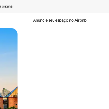
 original
Anuncie seu espaço no Airbnb
 deslizando o dedo na tela.