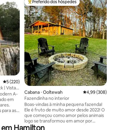
Preferido dos hóspedes
Prefe
os hóspedes
Entre os melhores preferidos dos hóspedes
Entre o
Chalé em
Desconec
natureza 
de um ri
da flores
pássaros,
perfeita 
35 minut
Saia e vo
ções
a poucos
café da 
banheira
estrelas
serenidad
5 de uma avaliação média de 5, 220 avaliações
5 (220)
cabana fo
 | Vista
Cabana ⋅ Ooltewah
4,99 de uma avaliação m
4,99 (308)
odern A-
Fazendinha no interior
elhores
uado em
Boas-vindas à minha pequena fazenda!
ares.
Ele é fruto de muito amor desde 2022! O
 para as
que começou como amor pelos animais
g em loft.
logo se transformou em amor por
o Alasca
 em Hamilton
receber hóspedes, pela hospitalidade e
Termine a