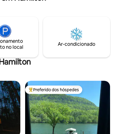
por ver o rosto de uma criança se
 um dos
iluminar ao olhar nos olhos de uma cabra
assificada
pela primeira vez! Venha tomar seu café
ões no
da manhã no balanço da varanda e ver as
cabras brincando, protegidas por
ou
Sampson, um adorável cão de montanha
o na data
dos Pirineus que vive feliz com seus 8
te nossa
ionamento
amigos… Mable, Callie, Mama, Fluffy, Billy,
on Point!
Ar-condicionado
to no local
Blanche, Rose e Dorothy. Vou deixar a luz
acesa para você!
 Hamilton
Preferido dos hóspedes
os hóspedes
Entre os melhores preferidos dos hóspedes