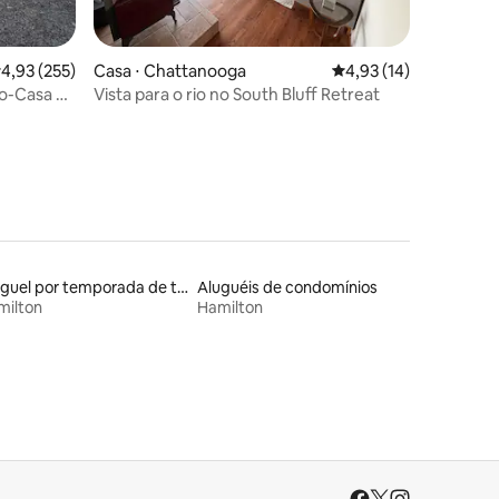
ções
,93 de uma avaliação média de 5, 255 avaliações
4,93 (255)
Casa ⋅ Chattanooga
4,93 de uma avaliação
4,93 (14)
o-Casa de
Vista para o rio no South Bluff Retreat
Aluguel por temporada de townhouses
Aluguéis de condomínios
milton
Hamilton