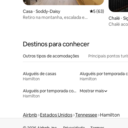
Casa ⋅ Soddy-Daisy
5 de uma avaliação 
5 (63)
Retiro na montanha, escalada e
Chalé ⋅ S
caminhada
Chalé aco
rio TN
Destinos para conhecer
Outros tipos de acomodações
Principais pontos turí
Aluguéis de casas
Hamilton
Hamilton
Aluguéis por temporada com suítes privativas
Mostrar mais
Hamilton
Airbnb
Estados Unidos
Tennessee
Hamilton