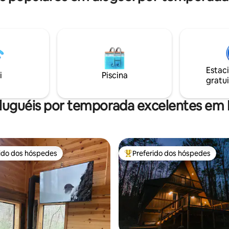
noite ao redor da fogueira sob
ern
céus mais escuros da região. Cl
y ~ 8 minutos Ooltewah (lojas e
no 1% das melhores acomodaç
tes) ~10 minutos Chattanooga
Airbnb. Para mais imagens e vídeos, siga-
tos I-75 ~ 10 minutos
nos em @windowrockmodern 
encontre-nos online. Reservad
de sua preferência? Experimen
Estac
outra propriedade maior, Jacks
i
Piscina
gratui
luguéis por temporada excelentes em
rido dos hóspedes
Preferido dos hóspedes
 melhores preferidos dos hóspedes
Entre os melhores preferidos d