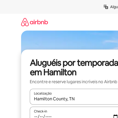
Pular
Algu
para
o
conteúdo
Aluguéis por temporada
em Hamilton
Encontre e reserve lugares incríveis no Airbnb
Localização
Quando os resultados estiverem disponíveis, expl
Check-in