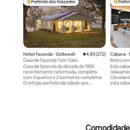
Preferido dos hóspedes
Prefe
Entre os melhores preferidos dos hóspedes
Entre os
Hotel-fazenda ⋅ Ooltewah
4,93 de uma avaliação m
4,93 (272)
Cabana ⋅
Casa de fazenda Twin Oaks
Retiro em
size * Pe
Casa de fazenda da década de 1950
Esta caba
recentemente reformada, completa
relaxame
com 3 quartos e 2 banheiros completos.
Cleveland
O refúgio perfeito da cidade que
esta caban
acomoda confortavelmente 5 hóspedes.
aventureir
Vista incrível da grande varanda coberta
negócios 
com acesso a 6 acres. Grande chuveiro
de uma ca
de azulejos no quarto principal e
cama de l
banheira de imersão profunda no
cozinha de
banheiro de hóspedes. Todos os
velocidad
eletrodomésticos novos e acesso à
Mergulhe 
Comodidades
máquina de lavar/secar. Desfrute de
extraordi