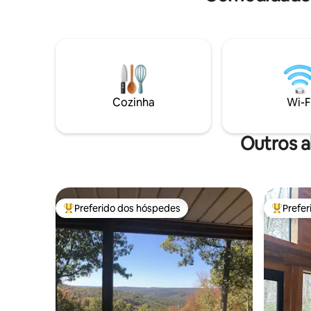
todas as estações na varanda coberta
ecológica. Locais de interesse: South
com móveis de exterior e TV. Apenas 5
Universit
minutos do Howe Farms Venue e 22
restauran
minutos do aeroporto de Chatt. A casa
~ 30 minu
fica em uma rodovia movimentada!
Cozinha
Wi-F
Outros a
Preferido dos hóspedes
Prefe
Entre os melhores preferidos dos hóspedes
Entre os