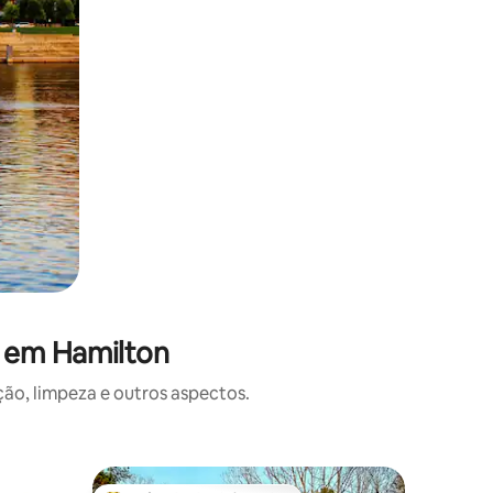
s em Hamilton
o, limpeza e outros aspectos.
Casa ⋅ Gr