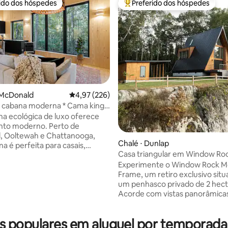
rido dos hóspedes
Preferido dos hóspedes
 melhores preferidos dos hóspedes
Entre os melhores preferidos d
édia de 5, 272 avaliações
 McDonald
4,97 de uma avaliação média de 5, 226 avalia
4,97 (226)
 cabana moderna * Cama king-
rto de Chattanooga
na ecológica de luxo oferece
nto moderno. Perto de
, Ooltewah e Chattanooga,
Chalé ⋅ Dunlap
a é perfeita para casais,
Casa triangular em Window Rock
os individuais, viajantes de
para o penhasco, banheira de
Experimente o Window Rock M
e famílias pequenas. Desfrute
hidromassagem, entre as 1% m
Frame, um retiro exclusivo sit
ma king size com roupa de
um penhasco privado de 2 hect
uxo, eletrodomésticos de
Acorde com vistas panorâmicas
 alto nível e Internet de alta
montanhas a partir da suíte kin
e para trabalho remoto.
Relaxe em um ofurô de cedro d
na tranquilidade nesta
 populares em aluguel por temporada
de 2,10 metros ao pôr-do-sol. 
nária cabana de construção