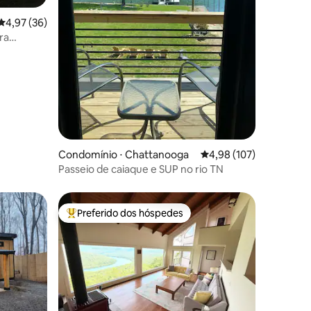
4,97 de uma avaliação média de 5, 36 avaliações
4,97 (36)
ra
a
ções
Condomínio ⋅ Chattanooga
4,98 de uma avaliação 
4,98 (107)
Passeio de caiaque e SUP no rio TN
Preferido dos hóspedes
Entre os melhores preferidos dos hóspedes