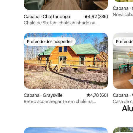
Cabana ⋅
Nova caba
Cabana ⋅ Chattanooga
4,92 de uma avaliação m
4,92 (336)
Raccoon
Chalé de Stefan: chalé aninhado na
natureza com banheira de
hidromassagem
Preferido dos hóspedes
Preferid
Preferido dos hóspedes
Preferid
Cabana ⋅ Graysville
4,78 de uma avaliação 
4,78 (60)
Cabana ⋅ 
Retiro aconchegante em chalé na
Casa de c
Alu
montanha!
com banh
acres