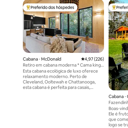
Preferido dos hóspedes
Prefe
Entre os melhores preferidos dos hóspedes
Entre os
Cabana ⋅ McDonald
4,97 de uma avaliação m
4,97 (226)
Retiro em cabana moderna * Cama king-
size * Perto de Chattanooga
Esta cabana ecológica de luxo oferece
relaxamento moderno. Perto de
Cleveland, Ooltewah e Chattanooga,
esta cabana é perfeita para casais,
aventureiros individuais, viajantes de
Cabana ⋅
negócios e famílias pequenas. Desfrute
Fazendinh
de uma cama king size com roupa de
Boas-vind
cama de luxo, eletrodomésticos de
Ele é frut
cozinha de alto nível e Internet de alta
que come
velocidade para trabalho remoto.
logo se t
Mergulhe na tranquilidade nesta