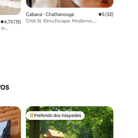
ções
Cabana ⋅ Chattanooga
5 de uma avaliação
5 (32)
CHA St. Elmo Escape: Moderno,
4,73 de uma avaliação média de 5, 15 avaliações
4,73 (15)
Fogueira, Varandas
 in
vos
Preferido dos hóspedes
os hóspedes
Entre os melhores preferidos dos hóspedes