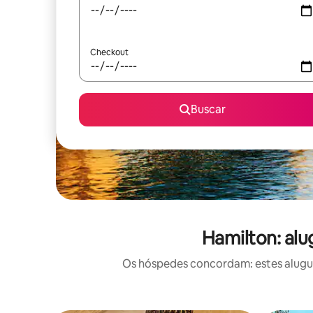
Checkout
Buscar
Hamilton: alu
Os hóspedes concordam: estes alugué