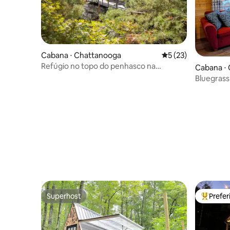
Cabana ⋅ Chattanooga
5 de uma avaliação 
5 (23)
Refúgio no topo do penhasco na
Cabana ⋅
montanha Elder
Bluegrass
centro d
Superhost
Prefe
Superhost
Entre os