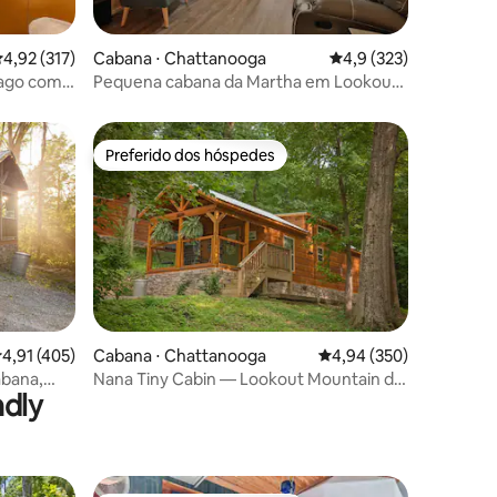
ções
,92 de uma avaliação média de 5, 317 avaliações
4,92 (317)
Cabana ⋅ Chattanooga
4,9 de uma avaliação 
4,9 (323)
 lago com
Pequena cabana da Martha em Lookout
reira
perto do centro da cidade
Preferido dos hóspedes
Preferido dos hóspedes
ções
,91 de uma avaliação média de 5, 405 avaliações
4,91 (405)
Cabana ⋅ Chattanooga
4,94 de uma avaliação m
4,94 (350)
abana,
Nana Tiny Cabin — Lookout Mountain do
ndly
eira,
lado da cidade