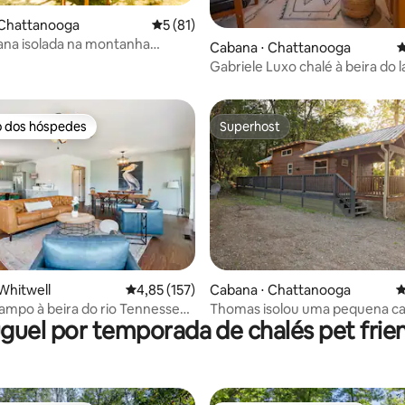
 Chattanooga
5 de uma avaliação média de 5, 81 avalia
5 (81)
na isolada na montanha
Cabana ⋅ Chattanooga
4
édia de 5, 336 avaliações
Gabriele Luxo chalé à beira do
banheira de hidromassagem, la
o dos hóspedes
Superhost
o dos hóspedes
Superhost
média de 5, 60 avaliações
Whitwell
4,85 de uma avaliação média de 5, 157 avalia
4,85 (157)
Cabana ⋅ Chattanooga
4
ampo à beira do rio Tennessee
Thomas isolou uma pequena c
guel por temporada de chalés pet frie
eira de hidromassagem em 3
banheira de hidromassagem, lar
mais