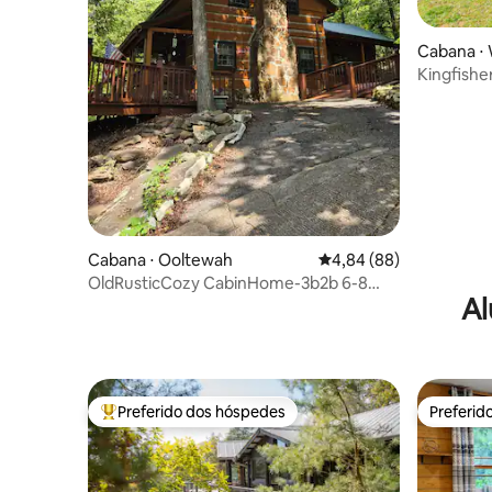
Cabana ⋅ 
Kingfishe
Cabana ⋅ Ooltewah
4,84 de uma avaliação 
4,84 (88)
OldRusticCozy CabinHome-3b2b 6-8
Al
pessoas Natureza na cidade
Preferido dos hóspedes
Preferid
Entre os melhores preferidos dos hóspedes
Preferid