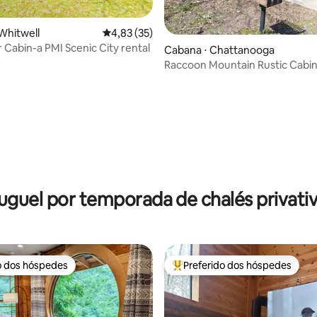
Whitwell
4,83 de uma avaliação média de 5, 35 avalia
4,83 (35)
r Cabin-a PMI Scenic City rental
Cabana ⋅ Chattanooga
Raccoon Mountain Rustic Cabin
Campground
média de 5, 88 avaliações
uguel por temporada de chalés privati
o dos hóspedes
Preferido dos hóspedes
o dos hóspedes
Entre os melhores preferidos d