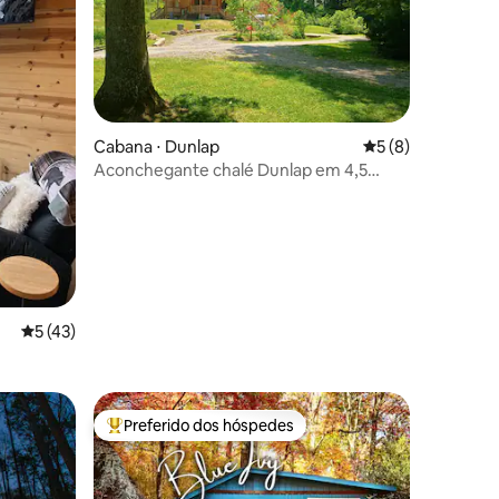
ções
Cabana ⋅ Dunlap
5 de uma avaliaçã
5 (8)
Aconchegante chalé Dunlap em 4,5
acres com riacho e playground
5 de uma avaliação média de 5, 43 avaliações
5 (43)
Preferido dos hóspedes
os hóspedes
Entre os melhores preferidos dos hóspedes