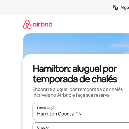
Pular
Algu
para
o
conteúdo
Hamilton: aluguel por
temporada de chalés
Encontre aluguel por temporada de chalés
incríveis no Airbnb e faça sua reserva
Localização
Quando os resultados estiverem disponíveis, expl
Check-in