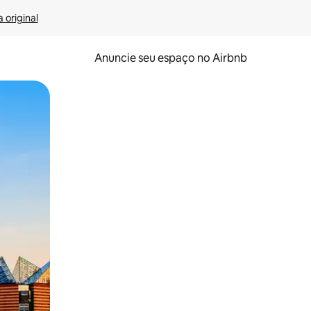
 original
Anuncie seu espaço no Airbnb
 deslizando o dedo na tela.