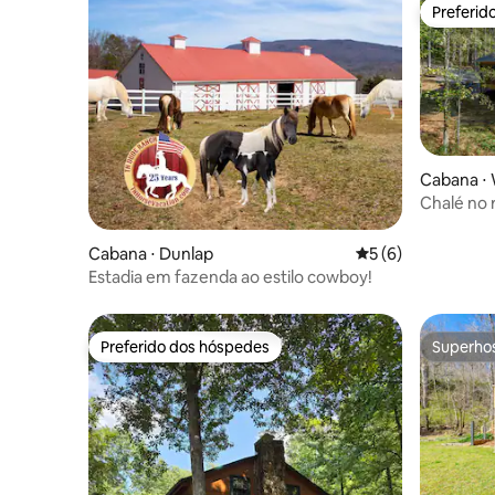
Preferid
Preferid
Cabana ⋅ 
Chalé no r
Cabana ⋅ Dunlap
5 de uma avaliação
5 (6)
Estadia em fazenda ao estilo cowboy!
Preferido dos hóspedes
Superho
Preferido dos hóspedes
Superho