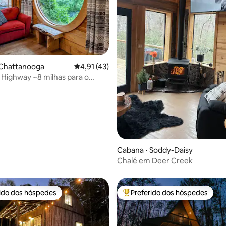
média de 5, 23 avaliações
 Chattanooga
4,91 de uma avaliação média de 5, 43 avalia
4,91 (43)
 Highway ~8 milhas para o
e Chattanooga
Cabana ⋅ Soddy-Daisy
Chalé em Deer Creek
rido dos hóspedes
Preferido dos hóspedes
 melhores preferidos dos hóspedes
Entre os melhores preferidos d