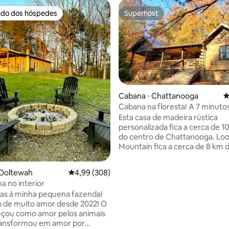
rido dos hóspedes
Superhost
 melhores preferidos dos hóspedes
Superhost
Cabana ⋅ Chattanooga
4
édia de 5, 226 avaliações
Cabana na floresta! A 7 minuto
centro da cidade!
Esta casa de madeira rústica
personalizada fica a cerca de 1
do centro de Chattanooga. Lookout
Mountain fica a cerca de 8 km d
Podemos dormir até 11 hóspede
quartos grandes para relaxar e
 Ooltewah
4,99 de uma avaliação média de 5, 308 avalia
4,99 (308)
para crianças! Temos várias cadeiras de
a no interior
balanço relaxantes na nossa va
as à minha pequena fazenda!
frente e na varanda com uma á
o de muito amor desde 2022! O
bar personalizada e 2 grelhas a
çou como amor pelos animais
Há vista para o lago a partir da
ransformou em amor por
frente também. Desfrute de canoagem,