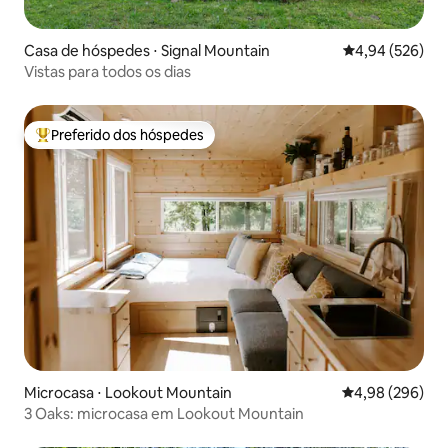
Casa de hóspedes ⋅ Signal Mountain
4,94 de uma ava
4,94 (526)
Vistas para todos os dias
Preferido dos hóspedes
Entre os melhores preferidos dos hóspedes
Microcasa ⋅ Lookout Mountain
4,98 de uma ava
4,98 (296)
3 Oaks: microcasa em Lookout Mountain