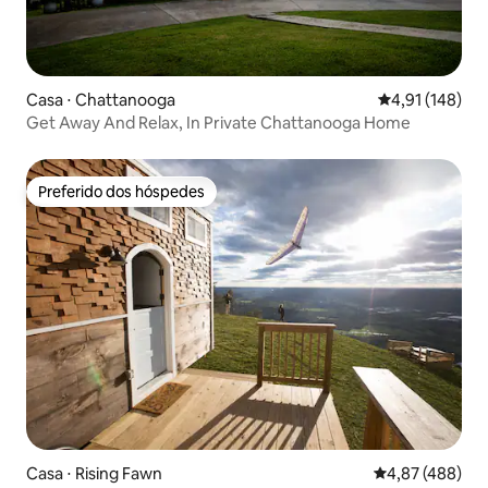
Casa ⋅ Chattanooga
4,91 de uma av
4,91 (148)
Get Away And Relax, In Private Chattanooga Home
Preferido dos hóspedes
Preferido dos hóspedes
Casa ⋅ Rising Fawn
4,87 de uma av
4,87 (488)