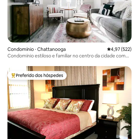
Condomínio ⋅ Chattanooga
4,97 de uma av
4,97 (522)
Condomínio estiloso e familiar no centro da cidade com
piscina
Preferido dos hóspedes
Entre os melhores preferidos dos hóspedes