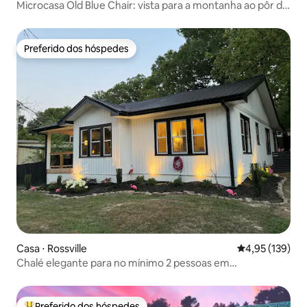
Microcasa Old Blue Chair: vista para a montanha ao pôr do
sol
Preferido dos hóspedes
Preferido dos hóspedes
Casa ⋅ Rossville
4,95 de uma av
4,95 (139)
Chalé elegante para no mínimo 2 pessoas em
Chattanooga, fogueira/lenha
Preferido dos hóspedes