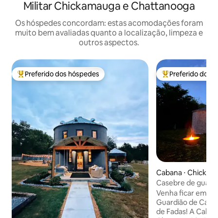
Militar Chickamauga e Chattanooga
Os hóspedes concordam: estas acomodações foram
muito bem avaliadas quanto a localização, limpeza e
outros aspectos.
Preferido dos hóspedes
Preferido dos 
Entre os melhores preferidos dos hóspedes
Entre os melhore
Cabana ⋅ Chicka
Casebre de guard
Venha ficar em no
Guardião de Caça 
de Fadas! A Caban