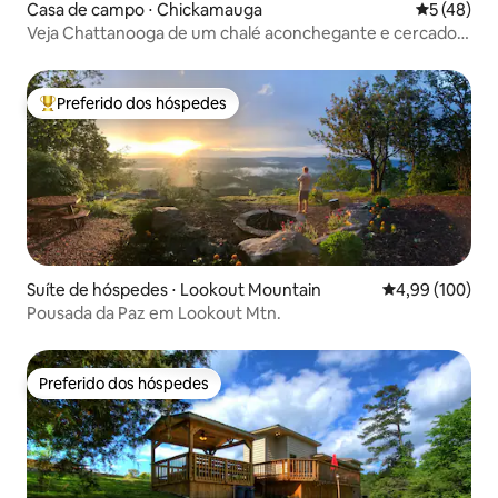
Casa de campo ⋅ Chickamauga
5 de uma a
5 (48)
Veja Chattanooga de um chalé aconchegante e cercado
perto do parque
Preferido dos hóspedes
Entre os melhores preferidos dos hóspedes
Suíte de hóspedes ⋅ Lookout Mountain
4,99 de uma av
4,99 (100)
Pousada da Paz em Lookout Mtn.
Preferido dos hóspedes
Preferido dos hóspedes