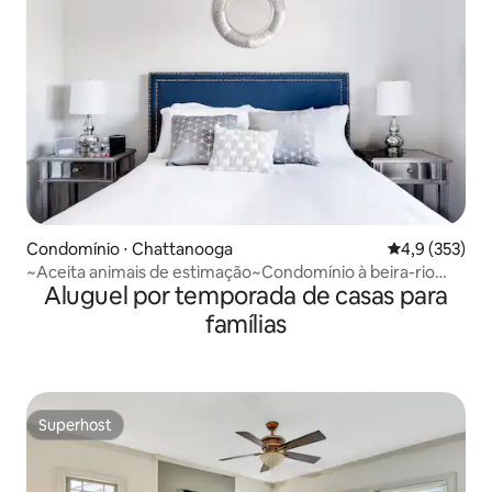
Condomínio ⋅ Chattanooga
4,9 de uma av
4,9 (353)
~Aceita animais de estimação~Condomínio à beira-rio
Aluguel por temporada de casas para
com varanda
famílias
Superhost
Superhost