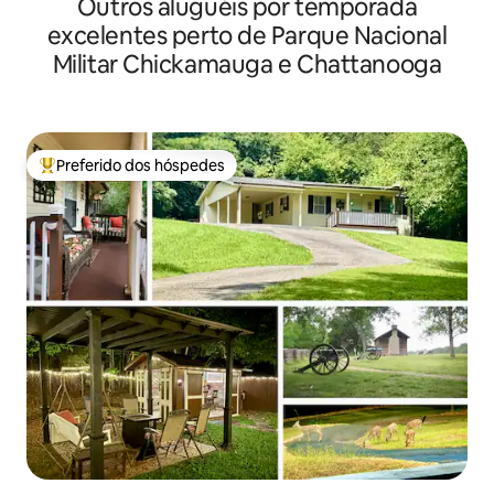
Outros aluguéis por temporada
cidade, Wi-Fi rápido
excelentes perto de Parque Nacional
Militar Chickamauga e Chattanooga
Preferido dos hóspedes
Entre os melhores preferidos dos hóspedes