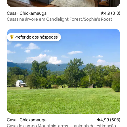
Casa ⋅ Chickamauga
4,9 de uma av
4,9 (313)
Casas na árvore em Candlelight Forest/Sophie's Roost
Preferido dos hóspedes
Entre os melhores preferidos dos hóspedes
Casa ⋅ Chickamauga
4,99 de uma ava
4,99 (603)
Casa de campo Mountainfarms — animais de estimação,