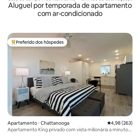
Aluguel por temporada de apartamento
perto de Chatt
com ar-condicionado
Preferido dos hóspedes
Entre os melhores preferidos dos hóspedes
Apartamento ⋅ Chattanooga
4,98 de uma ava
4,98 (263)
Apartamento King privado com vista milionária a minutos
do centro da cidade