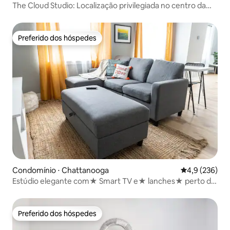
The Cloud Studio: Localização privilegiada no centro da
cidade
Preferido dos hóspedes
Preferido dos hóspedes
Condomínio ⋅ Chattanooga
4,9 de uma av
4,9 (236)
Estúdio elegante com★ Smart TV e★ lanches★ perto do
centro da cidade
Preferido dos hóspedes
Preferido dos hóspedes