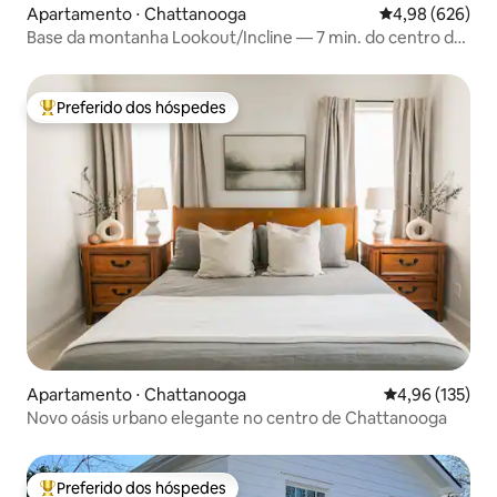
Apartamento ⋅ Chattanooga
4,98 de uma ava
4,98 (626)
Base da montanha Lookout/Incline — 7 min. do centro da
cidade
Preferido dos hóspedes
Entre os melhores preferidos dos hóspedes
Apartamento ⋅ Chattanooga
4,96 de uma av
4,96 (135)
Novo oásis urbano elegante no centro de Chattanooga
Preferido dos hóspedes