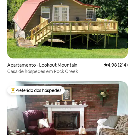
Apartamento ⋅ Lookout Mountain
4,98 de uma av
4,98 (214)
Casa de hóspedes em Rock Creek
Preferido dos hóspedes
Entre os melhores preferidos dos hóspedes