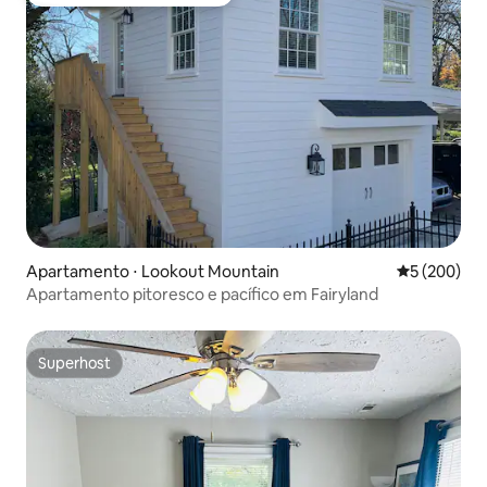
Entre os melhores preferidos dos hóspedes
Apartamento ⋅ Lookout Mountain
5 de uma av
5 (200)
Apartamento pitoresco e pacífico em Fairyland
Superhost
Superhost