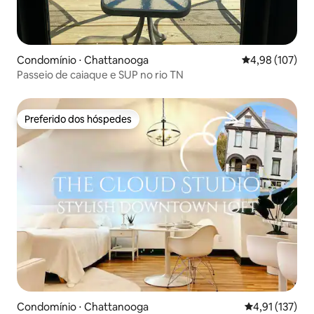
Condomínio ⋅ Chattanooga
4,98 de uma av
4,98 (107)
Passeio de caiaque e SUP no rio TN
Preferido dos hóspedes
Preferido dos hóspedes
Condomínio ⋅ Chattanooga
4,91 de uma av
4,91 (137)