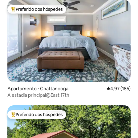
Preferido dos hóspedes
Entre os melhores preferidos dos hóspedes
Apartamento ⋅ Chattanooga
4,97 de uma av
4,97 (185)
A estadia principal@East 17th
Preferido dos hóspedes
Entre os melhores preferidos dos hóspedes