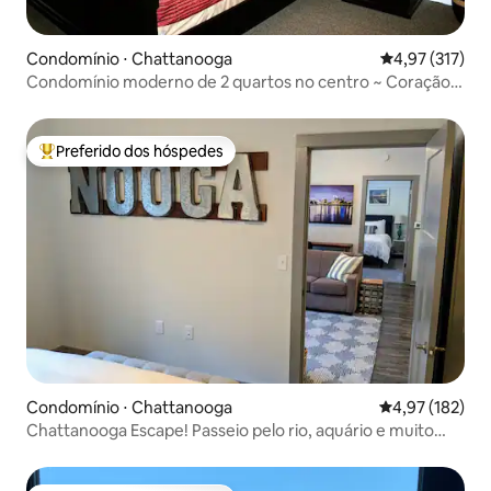
Condomínio ⋅ Chattanooga
4,97 de uma av
4,97 (317)
Condomínio moderno de 2 quartos no centro ~ Coração
de Southside
Preferido dos hóspedes
Entre os melhores preferidos dos hóspedes
Condomínio ⋅ Chattanooga
4,97 de uma av
4,97 (182)
Chattanooga Escape! Passeio pelo rio, aquário e muito
mais