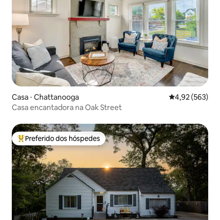
Casa ⋅ Chattanooga
4,92 de uma av
4,92 (563)
Casa encantadora na Oak Street
Preferido dos hóspedes
Entre os melhores preferidos dos hóspedes