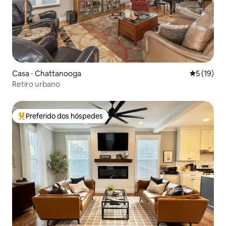
Casa ⋅ Chattanooga
5 de uma a
5 (19)
Retiro urbano
Preferido dos hóspedes
Entre os melhores preferidos dos hóspedes