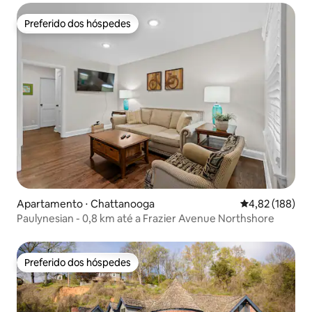
Preferido dos hóspedes
Preferido dos hóspedes
Apartamento ⋅ Chattanooga
4,82 de uma av
4,82 (188)
Paulynesian - 0,8 km até a Frazier Avenue Northshore
Preferido dos hóspedes
Preferido dos hóspedes