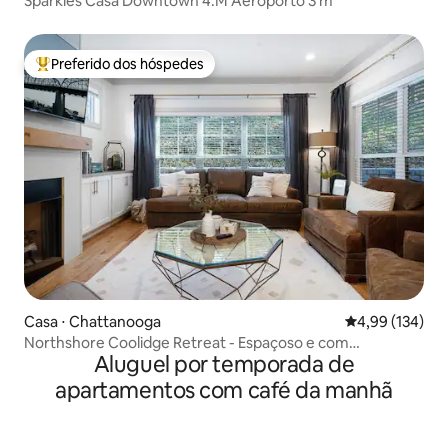
Sparkles Casa Downtown 4.M Aeroporto 3 m
Preferido dos hóspedes
Entre os melhores preferidos dos hóspedes
Casa ⋅ Chattanooga
4,99 de uma av
4,99 (134)
Northshore Coolidge Retreat - Espaçoso e com
Aluguel por temporada de
carregamento de veículos elétricos
apartamentos com café da manhã