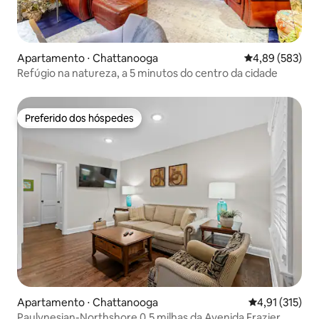
Apartamento ⋅ Chattanooga
4,89 de uma ava
4,89 (583)
Refúgio na natureza, a 5 minutos do centro da cidade
Preferido dos hóspedes
Preferido dos hóspedes
Apartamento ⋅ Chattanooga
4,91 de uma av
4,91 (315)
Paulynesian-Northshore 0,5 milhas da Avenida Frazier