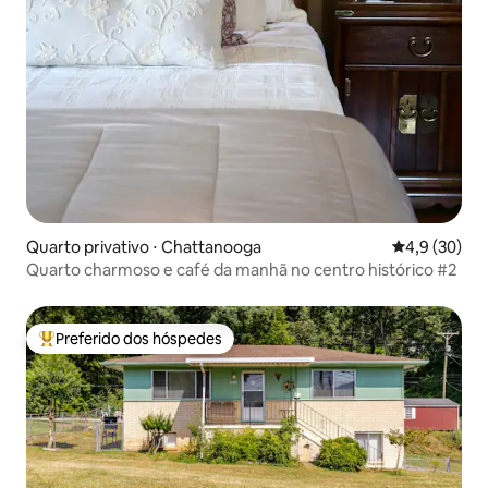
Quarto privativo ⋅ Chattanooga
4,9 de uma a
4,9 (30)
Quarto charmoso e café da manhã no centro histórico #2
Preferido dos hóspedes
Entre os melhores preferidos dos hóspedes