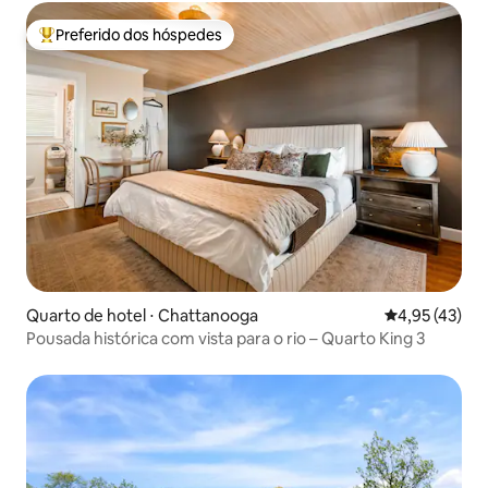
Preferido dos hóspedes
Entre os melhores preferidos dos hóspedes
Quarto de hotel ⋅ Chattanooga
4,95 de uma a
4,95 (43)
Pousada histórica com vista para o rio – Quarto King 3