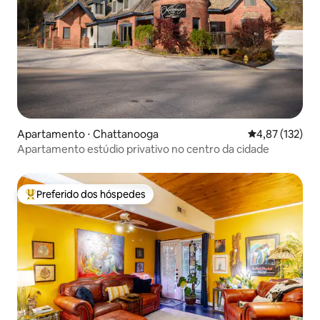
Apartamento ⋅ Chattanooga
4,87 de uma av
4,87 (132)
Apartamento estúdio privativo no centro da cidade
Preferido dos hóspedes
Entre os melhores preferidos dos hóspedes