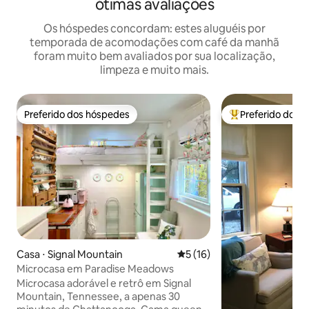
ótimas avaliações
Os hóspedes concordam: estes aluguéis por
temporada de acomodações com café da manhã
foram muito bem avaliados por sua localização,
limpeza e muito mais.
Preferido dos hóspedes
Preferido dos 
Preferido dos hóspedes
Entre os melhore
Casa ⋅ Signal Mountain
5 de uma avaliação média de
5 (16)
Microcasa em Paradise Meadows
Microcasa adorável e retrô em Signal
Mountain, Tennessee, a apenas 30