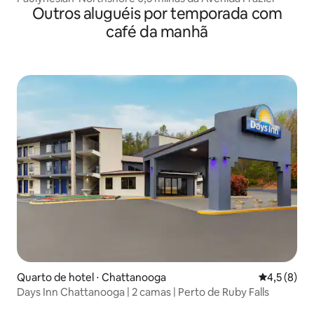
Outros aluguéis por temporada com
café da manhã
Quarto de hotel ⋅ Chattanooga
4,5 de uma 
4,5 (8)
Days Inn Chattanooga | 2 camas | Perto de Ruby Falls