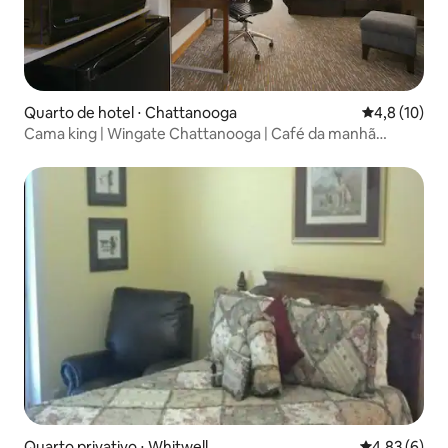
Quarto de hotel ⋅ Chattanooga
4,8 de uma a
4,8 (10)
Cama king | Wingate Chattanooga | Café da manhã
gratuito
Quarto privativo ⋅ Whitwell
4,83 de uma 
4,83 (6)