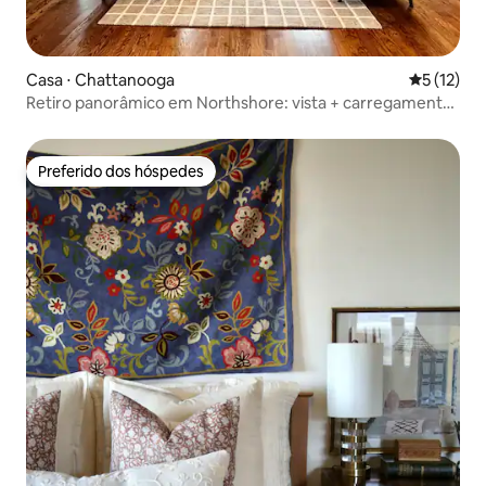
Casa ⋅ Chattanooga
5 de uma a
5 (12)
Retiro panorâmico em Northshore: vista + carregamento
de veículos elétricos
Preferido dos hóspedes
Preferido dos hóspedes