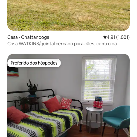
Casa ⋅ Chattanooga
4,91 de uma aval
4,91 (1.001)
Casa WATKINS/quintal cercado para cães, centro da
cidade 4,3 mi
Preferido dos hóspedes
Preferido dos hóspedes