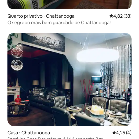
Quarto privativo ⋅ Chattanooga
4,82 de uma a
4,82 (33)
O segredo mais bem guardado de Chattanooga!
Casa ⋅ Chattanooga
4,25 de uma 
4,25 (4)