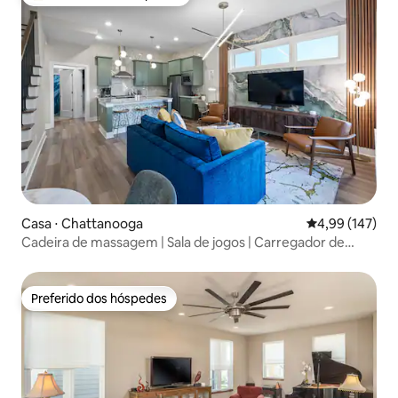
Entre os melhores preferidos dos hóspedes
Casa ⋅ Chattanooga
4,99 de uma av
4,99 (147)
Cadeira de massagem | Sala de jogos | Carregador de
veículos elétricos | Fogueira
Preferido dos hóspedes
Preferido dos hóspedes