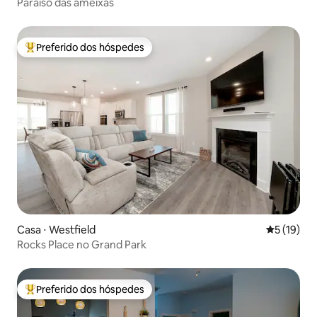
Paraíso das ameixas
Preferido dos hóspedes
Entre os melhores preferidos dos hóspedes
Casa ⋅ Westfield
5 de uma a
5 (19)
Rocks Place no Grand Park
Preferido dos hóspedes
Entre os melhores preferidos dos hóspedes