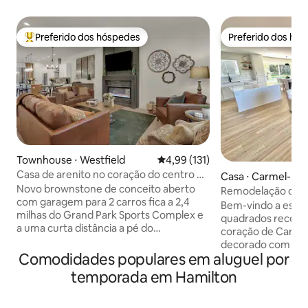
Preferido dos hóspedes
Preferido dos hó
Entre os melhores preferidos dos hóspedes
Preferido dos hó
Townhouse ⋅ Westfield
4,99 de uma avaliação média de 
4,99 (131)
Casa de arenito no coração do centro de
Casa ⋅ Carmel-by
Westfield!
Novo brownstone de conceito aberto
Remodelação de C
com garagem para 2 carros fica a 2,4
e Design em 2 acr
Bem-vindo a este 
milhas do Grand Park Sports Complex e
quadrados recen
a uma curta distância a pé do
coração de Carme
"Restaurant Row" e do Grand Junction
decorado com coz
Park. Com acesso rápido às rodovias 31 e
Comodidades populares em aluguel por
totalmente abaste
32, você está a poucos minutos de fazer
azulejos, colchõe
temporada em Hamilton
compras no Clay Terrace, no centro de
memória e muito 
Carmel ou Noblesville, com uma
Desfrute do seu 
infinidade de opções gastronômicas no