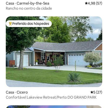
Casa ⋅ Carmel-by-the-Sea
4,98 de uma a
4,98 (57)
Rancho no centro da cidade
Preferido dos hóspedes
Entre os melhores preferidos dos hóspedes
Casa ⋅ Cicero
5 de uma a
5 (27)
Confortável Lakeview Retreat/Perto DO GRAND PARK