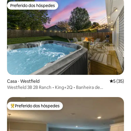
Preferido dos hóspedes
Preferido dos hóspedes
Casa ⋅ Westfield
5 de uma a
5 (35)
Westfield 3B 2B Ranch • King+2Q • Banheira de
hidromassagem • Garagem
Preferido dos hóspedes
Entre os melhores preferidos dos hóspedes