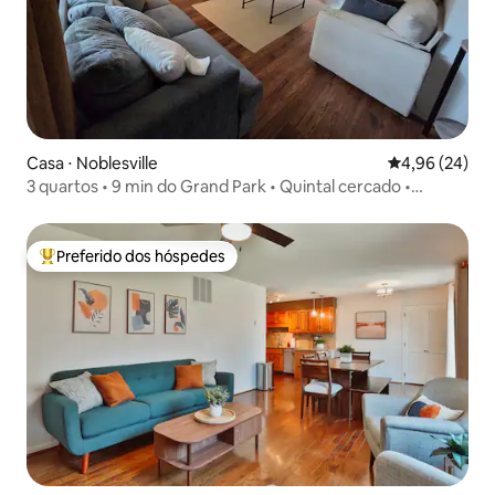
Casa ⋅ Noblesville
4,96 de uma a
4,96 (24)
3 quartos • 9 min do Grand Park • Quintal cercado •
Escritório •
Preferido dos hóspedes
Entre os melhores preferidos dos hóspedes