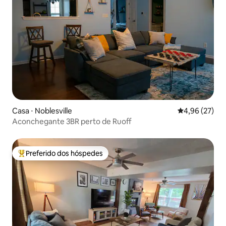
Casa ⋅ Noblesville
4,96 de uma a
4,96 (27)
Aconchegante 3BR perto de Ruoff
Preferido dos hóspedes
Entre os melhores preferidos dos hóspedes