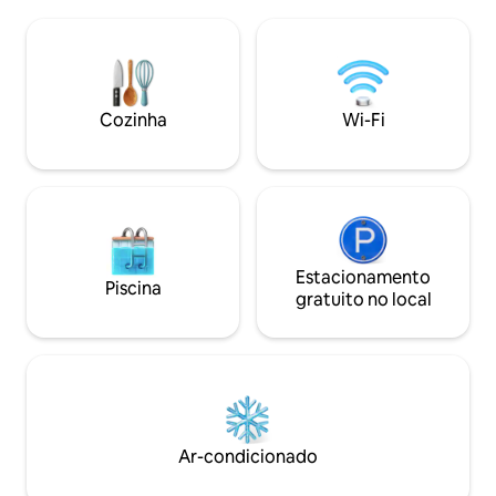
observando os vea
meio. Perfeito se você estiver
selvagens que va
procurando um lugar confortável para
propriedade de 2 acres. Em
ficar, quando não estiver assistindo a um
possa nunca querer
jogo no Grand Park ou participando de
tranquilo, ele est
um evento/casamento local. Leia as
de Carmel, a uma c
Cozinha
Wi-Fi
legendas para obter mais informações
Arts & Design Dist
sobre a propriedade! (6 pessoas)
refeições, compra
vida noturna.
Estacionamento
Piscina
gratuito no local
Ar-condicionado