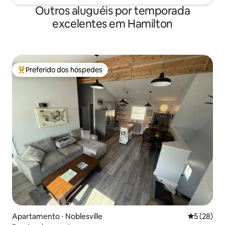
Outros aluguéis por temporada
excelentes em Hamilton
Preferido dos hóspedes
Entre os melhores preferidos dos hóspedes
Apartamento ⋅ Noblesville
5 de uma a
5 (28)