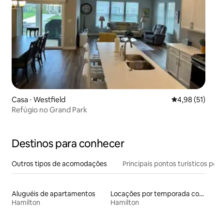
Casa ⋅ Westfield
4,98 de uma a
4,98 (51)
Refúgio no Grand Park
Destinos para conhecer
Outros tipos de acomodações
Principais pontos turísticos po
Aluguéis de apartamentos
Locações por temporada com piscina
Hamilton
Hamilton