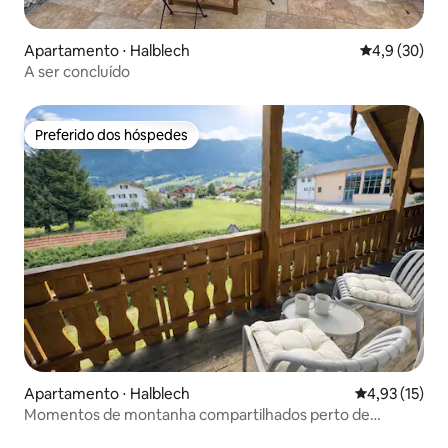
Apartamento ⋅ Halblech
4,9 de uma a
4,9 (30)
A ser concluído
Preferido dos hóspedes
Preferido dos hóspedes
Apartamento ⋅ Halblech
4,93 de uma a
4,93 (15)
Momentos de montanha compartilhados perto de
Neuschwanstein