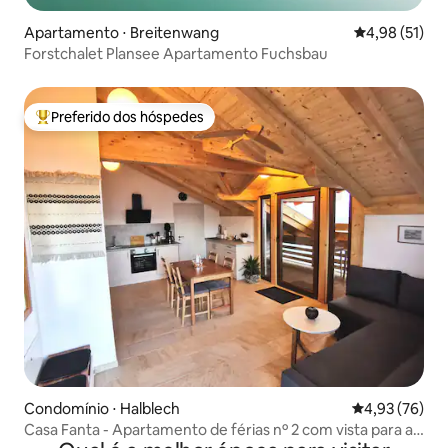
Apartamento ⋅ Breitenwang
4,98 de uma a
4,98 (51)
Forstchalet Plansee Apartamento Fuchsbau
Preferido dos hóspedes
Entre os melhores preferidos dos hóspedes
Condomínio ⋅ Halblech
4,93 de uma a
4,93 (76)
Casa Fanta - Apartamento de férias nº 2 com vista para as