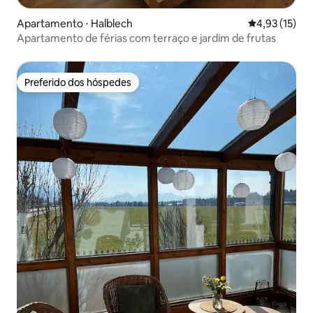
Apartamento ⋅ Halblech
4,93 de uma a
4,93 (15)
Apartamento de férias com terraço e jardim de frutas
Preferido dos hóspedes
Preferido dos hóspedes