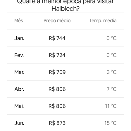
Qual é a melhor época para visitar
montanhas no primeiro andar
Halblech?
Mês
Preço médio
Temp. média
Jan.
R$ 744
0 °C
Fev.
R$ 724
0 °C
Mar.
R$ 709
3 °C
Abr.
R$ 806
7 °C
Mai.
R$ 806
11 °C
Jun.
R$ 873
15 °C