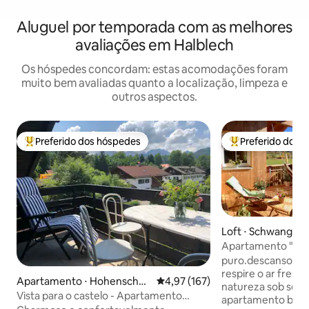
Aluguel por temporada com as melhores
avaliações em Halblech
Os hóspedes concordam: estas acomodações foram
muito bem avaliadas quanto a localização, limpeza e
outros aspectos.
Preferido dos hóspedes
Preferido dos 
Entre os melhores preferidos dos hóspedes
Entre os melhore
Loft ⋅ Schwangau
Apartamento "pure
relaxamento"
puro.descanso - Deixe sua alma relaxar,
respire o ar fresc
Apartamento ⋅ Hohenschw
4,97 de uma avaliação média de 
4,97 (167)
natureza sob seus p
angau
Vista para o castelo - Apartamento
apartamento bem 
aconchegante no sótão