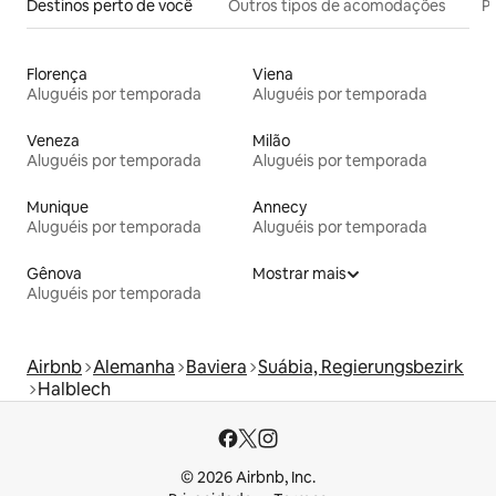
Destinos perto de você
Outros tipos de acomodações
Pr
Florença
Viena
Aluguéis por temporada
Aluguéis por temporada
Veneza
Milão
Aluguéis por temporada
Aluguéis por temporada
Munique
Annecy
Aluguéis por temporada
Aluguéis por temporada
Gênova
Mostrar mais
Aluguéis por temporada
Airbnb
Alemanha
Baviera
Suábia, Regierungsbezirk
Halblech
© 2026 Airbnb, Inc.