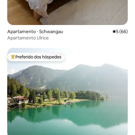
Apartamento ⋅ Schwangau
5 de uma a
5 (66)
Apartamento Ulrice
Preferido dos hóspedes
Entre os melhores preferidos dos hóspedes