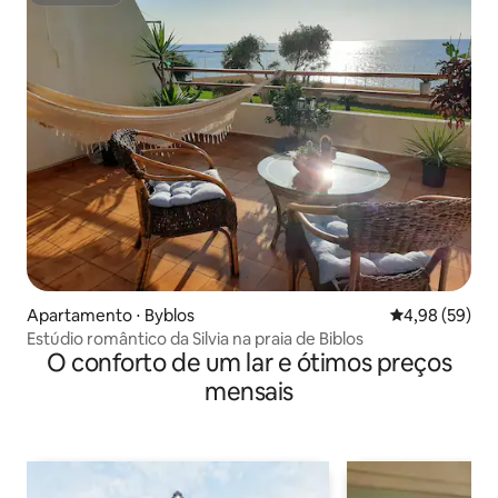
Superhost
Apartamento ⋅ Byblos
4,98 de uma a
4,98 (59)
Estúdio romântico da Silvia na praia de Biblos
O conforto de um lar e ótimos preços
mensais