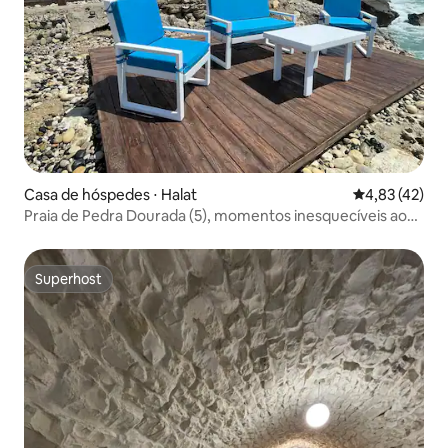
Casa de hóspedes ⋅ Halat
4,83 de uma a
4,83 (42)
Praia de Pedra Dourada (5), momentos inesquecíveis ao
vivo
Superhost
Superhost