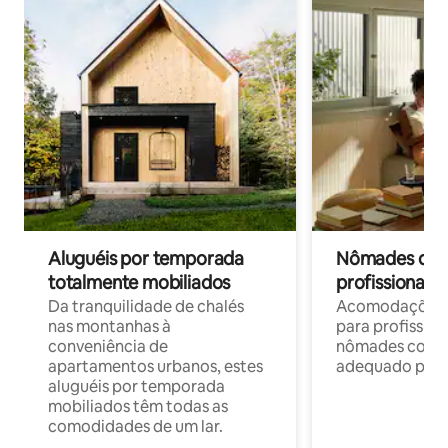
Aluguéis por temporada
Nômades digit
totalmente mobiliados
profissionais 
Da tranquilidade de chalés
Acomodações c
nas montanhas à
para profission
conveniência de
nômades com W
apartamentos urbanos, estes
adequado para 
aluguéis por temporada
mobiliados têm todas as
comodidades de um lar.