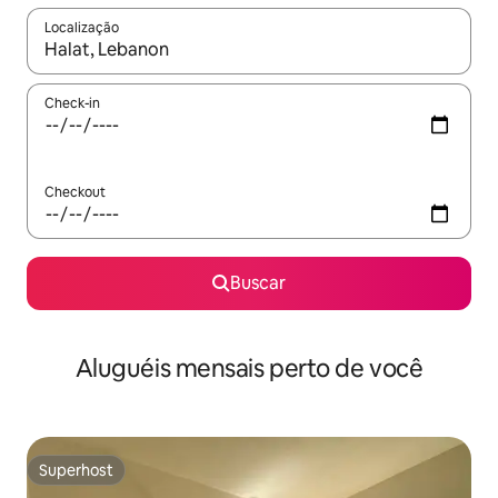
Localização
Quando os resultados estiverem disponíveis, explore-os usando
Check-in
Checkout
Buscar
Aluguéis mensais perto de você
Superhost
Superhost