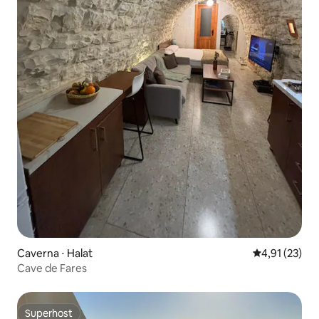
Caverna ⋅ Halat
4,91 de uma a
4,91 (23)
Cave de Fares
Superhost