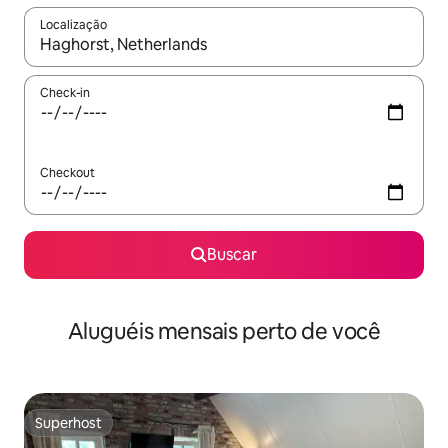
Localização
Quando os resultados estiverem disponíveis, explore-os usando
Check-in
Checkout
Buscar
Aluguéis mensais perto de você
Superhost
Superhost