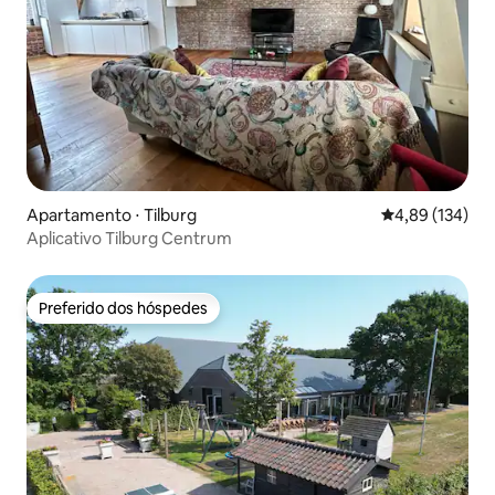
Apartamento ⋅ Tilburg
4,89 de uma av
4,89 (134)
Aplicativo Tilburg Centrum
Preferido dos hóspedes
Preferido dos hóspedes