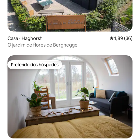
Casa ⋅ Haghorst
4,89 de uma a
4,89 (36)
O jardim de flores de Berghegge
Preferido dos hóspedes
Preferido dos hóspedes