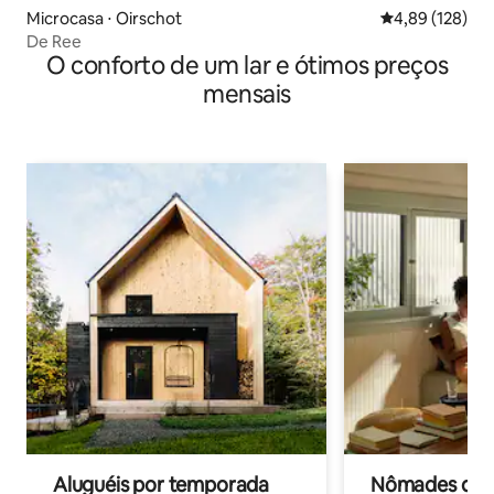
Microcasa ⋅ Oirschot
4,89 de uma av
4,89 (128)
De Ree
O conforto de um lar e ótimos preços
mensais
Aluguéis por temporada
Nômades digit