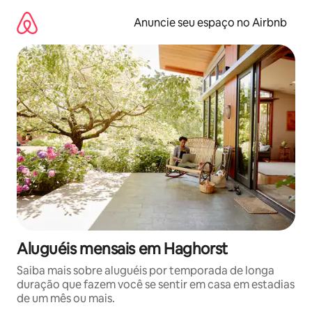
Pular
para
Anuncie seu espaço no Airbnb
o
conteúdo
Aluguéis mensais em Haghorst
Saiba mais sobre aluguéis por temporada de longa
duração que fazem você se sentir em casa em estadias
de um mês ou mais.