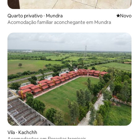
Quarto privativo ⋅ Mundra
Novo lugar
Novo
Acomodação familiar aconchegante em Mundra
Vila ⋅ Kachchh
Acomodações em florestas tropicais