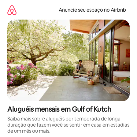
Pular
para
Anuncie seu espaço no Airbnb
o
conteúdo
Aluguéis mensais em Gulf of Kutch
Saiba mais sobre aluguéis por temporada de longa
duração que fazem você se sentir em casa em estadias
de um mês ou mais.