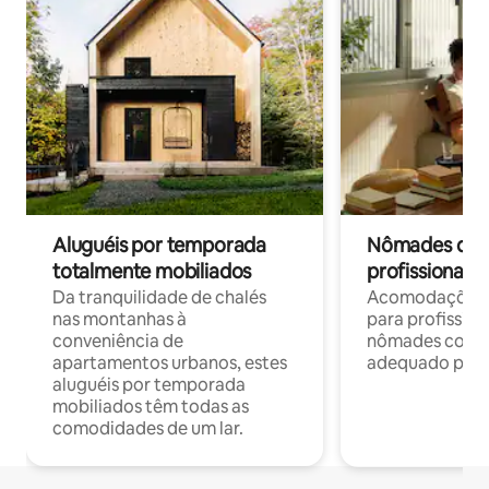
Aluguéis por temporada
Nômades digit
totalmente mobiliados
profissionais 
Da tranquilidade de chalés
Acomodações c
nas montanhas à
para profission
conveniência de
nômades com W
apartamentos urbanos, estes
adequado para 
aluguéis por temporada
mobiliados têm todas as
comodidades de um lar.