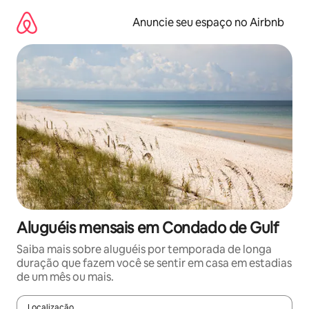
Pular
para
Anuncie seu espaço no Airbnb
o
conteúdo
Aluguéis mensais em Condado de Gulf
Saiba mais sobre aluguéis por temporada de longa
duração que fazem você se sentir em casa em estadias
de um mês ou mais.
Localização