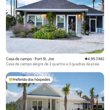
Casa de campo ⋅ Port St. Joe
4,95 de uma av
4,95 (146)
Casa de campo alegre de 2 quartos a 3 quadras da praia
Preferido dos hóspedes
Entre os melhores preferidos dos hóspedes