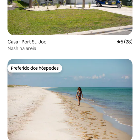
Casa ⋅ Port St. Joe
5 de uma a
5 (28)
Nash na areia
Preferido dos hóspedes
Preferido dos hóspedes