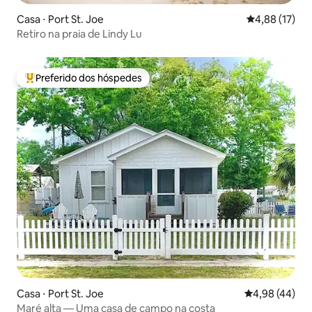
Casa ⋅ Port St. Joe
4,88 de uma a
4,88 (17)
Retiro na praia de Lindy Lu
Preferido dos hóspedes
Entre os melhores preferidos dos hóspedes
Casa ⋅ Port St. Joe
4,98 de uma a
4,98 (44)
Maré alta — Uma casa de campo na costa