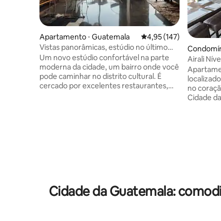
Apartamento ⋅ Guatemala
4,95 de uma avaliação m
4,95 (147)
Vistas panorâmicas, estúdio no último
Condomíni
andar na Zona 4
Um novo estúdio confortável na parte
y
Airali Níve
moderna da cidade, um bairro onde você
+ Academ
Apartame
pode caminhar no distrito cultural. É
localizado
cercado por excelentes restaurantes,
no coraçã
cafés, galerias, murais. A 10 minutos do
Cidade da
centro da cidade, fácil acesso a táxis,
caminhada
metrô e ciclovias. Perto do aeroporto.
Fontabell
Totalmente equipado, com varanda e
particular
vistas deslumbrantes da cidade,
Comodidad
persianas blackout. Jardim na cobertura
controle 
e academia. Não inclui estacionamento
horas, es
gratuito. Bom para viagens individuais,
piscina, 
casais e a trabalho. Os fins de semana às
áreas soc
vezes podem ser barulhentos por causa
lavanderia
Cidade da Guatemala: comodi
dos clubes no bairro.
cafeteria
animais d