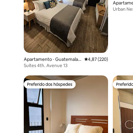
Apartame
ty
Urban Nes
condicio
Apartamento ⋅ Guatemala
4,87 de uma avaliação m
4,87 (220)
City
Suítes 4th. Avenue 13
Preferido dos hóspedes
Preferid
Preferido dos hóspedes
Preferid