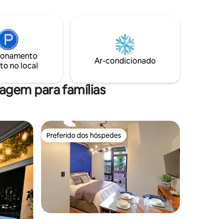
 trabalho
 podemos
 serviço
o hóspede
ionamento
Ar-condicionado
to no local
gem para famílias
Preferido dos hóspedes
Preferido dos hóspedes