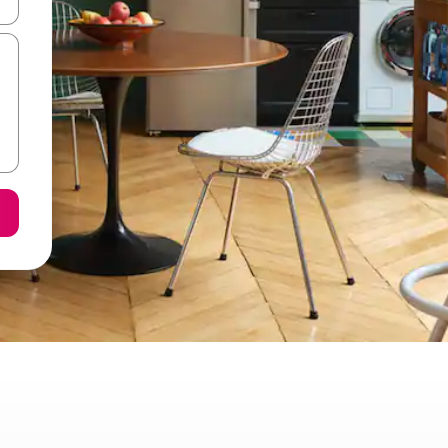
ore-os usando as seta para cima e para baixo do teclado ou tocando e