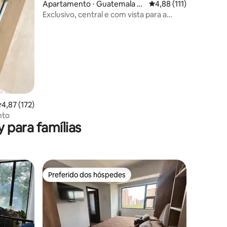
Apartamento ⋅ Guatemala Ci
4,88 de uma avaliação 
4,88 (111)
ty
Exclusivo, central e com vista para a
cidade.
ções
,87 de uma avaliação média de 5, 172 avaliações
4,87 (172)
nto
 para famílias
Preferido dos hóspedes
Preferido dos hóspedes