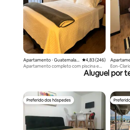
Apartamento ⋅ Guatemala
4,83 de uma avaliação m
4,83 (246)
Apartame
City
ity
Apartamento completo com piscina e
Eon-Clari
Aluguel por t
jacuzzi - Zona 10
com A/C
Preferido dos hóspedes
Preferid
Preferido dos hóspedes
Preferid