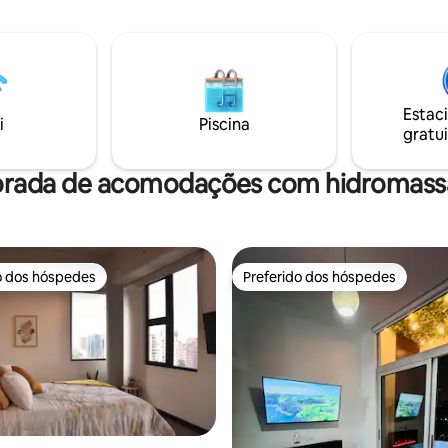
curtas ou longas; perfeito para
remoto, férias na cidade,
turismo/viagens de negócios Para
reservas de mais de 6 meses,
negociar um preço atraente e o
de eletricidade seria pago pel
Estac
i
Piscina
gratui
orada de acomodações com hidromassa
o dos hóspedes
Preferido dos hóspedes
o dos hóspedes
Preferido dos hóspedes