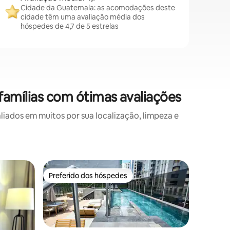
Cidade da Guatemala: as acomodações deste
cidade têm uma avaliação média dos
hóspedes de 4,7 de 5 estrelas
amílias com ótimas avaliações
ados em muitos por sua localização, limpeza e
Loft ⋅ Gu
Preferido dos hóspedes
Superho
os hóspedes
Preferido dos hóspedes
Superho
Lindo ap
Apartame
melhor p
experiênc
bonito a