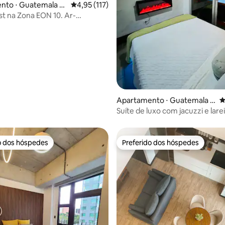
nto ⋅ Guatemala Ci
4,95 de uma avaliação média de 5, 117 avalia
4,95 (117)
t na Zona EON 10. Ar-
nado
édia de 5, 220 avaliações
Apartamento ⋅ Guatemala C
4
ity
Suíte de luxo com jacuzzi e larei
minutos do aeroporto
o dos hóspedes
Preferido dos hóspedes
o dos hóspedes
Preferido dos hóspedes