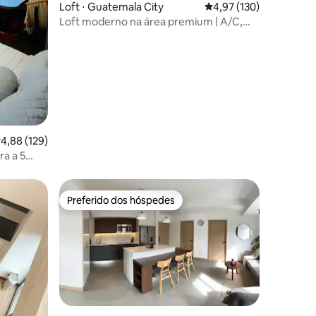
ções
Loft ⋅ Guatemala City
4,97 de uma avaliação 
4,97 (130)
Loft moderno na área premium | A/C,
jacuzzi e piscina
,88 de uma avaliação média de 5, 129 avaliações
4,88 (129)
ra a 5
Preferido dos hóspedes
Preferido dos hóspedes