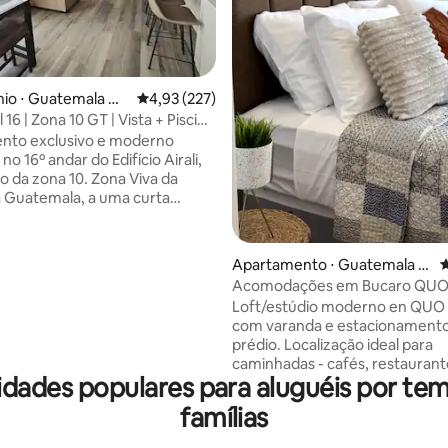
édia de 5, 147 avaliações
o ⋅ Guatemala Cit
4,93 de uma avaliação média de 5, 227 avalia
4,93 (227)
l 16 | Zona 10 GT | Vista + Piscina
ia
nto exclusivo e moderno
 no 16º andar do Edifício Airali,
o da zona 10. Zona Viva da
 Guatemala, a uma curta
 do Oakland Mall, Plaza
a, centro empresarial, hospitais
es e clínicas médicas.
Apartamento ⋅ Guatemala Ci
4
es e serviços do prédio:
ty
Acomodações em Bucaro QUO 
de entrada e segurança 24
Loft/estúdio moderno en QUO 
tacionamento para visitantes,
com varanda e estacionament
academia, espaço de coworking,
prédio. Localização ideal para
iais, terraço, brinquedoteca,
caminhadas - cafés, restaurant
, lojas de conveniência,
dades populares para aluguéis por t
urbana a uma curta distância a 
, salão de beleza e área sem
rápido, cozinha equipada e Smar
e estimação
famílias
check-in 24h com fechadura int
Silencioso e confortável para e