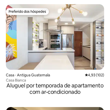
Preferido dos hóspedes
Preferido dos hóspedes
Casa ⋅ Antígua Guatemala
4,93 de uma av
4,93 (102)
Casa Bianca
Aluguel por temporada de apartamento
com ar-condicionado