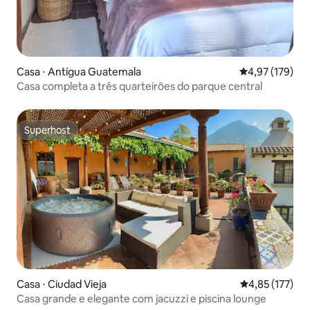
Casa ⋅ Antígua Guatemala
4,97 de uma av
4,97 (179)
Casa completa a três quarteirões do parque central
Superhost
Superhost
Casa ⋅ Ciudad Vieja
4,85 de uma av
4,85 (177)
Casa grande e elegante com jacuzzi e piscina lounge