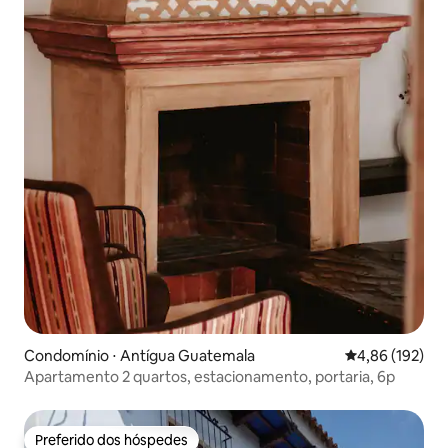
Condomínio ⋅ Antígua Guatemala
4,86 de uma av
4,86 (192)
Apartamento 2 quartos, estacionamento, portaria, 6p
Preferido dos hóspedes