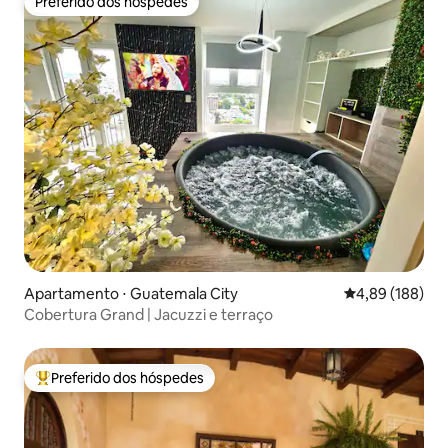
Preferido dos hóspedes
Preferido dos hóspedes
Apartamento ⋅ Guatemala City
4,89 de uma av
4,89 (188)
Cobertura Grand | Jacuzzi e terraço
Preferido dos hóspedes
Entre os melhores preferidos dos hóspedes