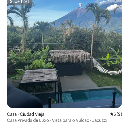
Superhost
Superhost
Casa ⋅ Ciudad Vieja
5 de uma 
5 (9)
Casa Privada de Luxo · Vista para o Vulcão · Jacuzzi