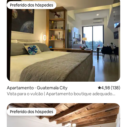
Preferido dos hóspedes
Preferido dos hóspedes
Apartamento ⋅ Guatemala City
4,98 de uma av
4,98 (138)
Vista para o vulcão | Apartamento boutique adequado
para trabalho
Preferido dos hóspedes
Preferido dos hóspedes