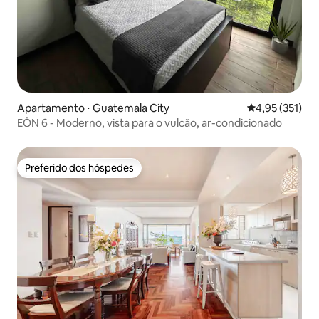
Apartamento ⋅ Guatemala City
4,95 de uma av
4,95 (351)
EÓN 6 - Moderno, vista para o vulcão, ar-condicionado
Preferido dos hóspedes
Preferido dos hóspedes