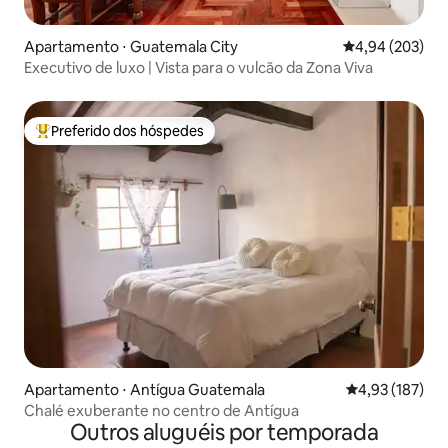
Apartamento ⋅ Guatemala City
4,94 de uma ava
4,94 (203)
Executivo de luxo | Vista para o vulcão da Zona Viva
Preferido dos hóspedes
Entre os melhores preferidos dos hóspedes
Apartamento ⋅ Antígua Guatemala
4,93 de uma av
4,93 (187)
Chalé exuberante no centro de Antígua
Outros aluguéis por temporada