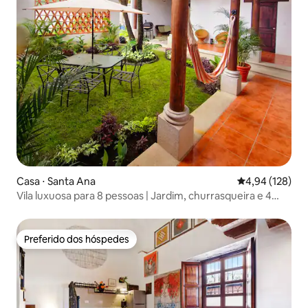
Casa ⋅ Santa Ana
4,94 de uma av
4,94 (128)
​Vila luxuosa para 8 pessoas | Jardim, churrasqueira e 4
vagas de estacionamento
Preferido dos hóspedes
Preferido dos hóspedes