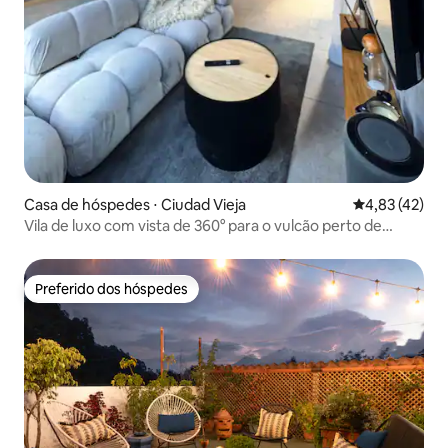
Casa de hóspedes ⋅ Ciudad Vieja
4,83 de uma a
4,83 (42)
Vila de luxo com vista de 360° para o vulcão perto de
Antígua, ar-condicionado
Preferido dos hóspedes
Preferido dos hóspedes