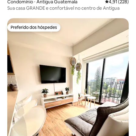
Condomínio ⋅ Antígua Guatemala
4,91 de uma av
4,91 (228)
Sua casa GRANDE e confortável no centro de Antígua
Preferido dos hóspedes
Preferido dos hóspedes