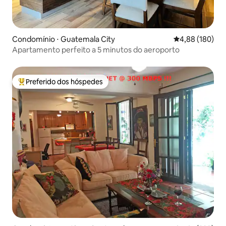
Condomínio ⋅ Guatemala City
4,88 de uma av
4,88 (180)
Apartamento perfeito a 5 minutos do aeroporto
Preferido dos hóspedes
Entre os melhores preferidos dos hóspedes