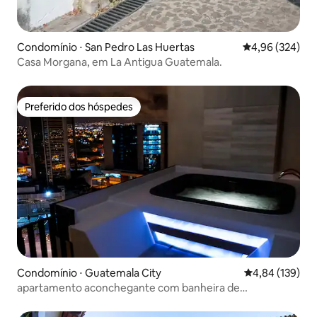
Condomínio ⋅ San Pedro Las Huertas
4,96 de uma ava
4,96 (324)
Casa Morgana, em La Antigua Guatemala.
Preferido dos hóspedes
Preferido dos hóspedes
Condomínio ⋅ Guatemala City
4,84 de uma av
4,84 (139)
apartamento aconchegante com banheira de
hidromassagem e vista incrível