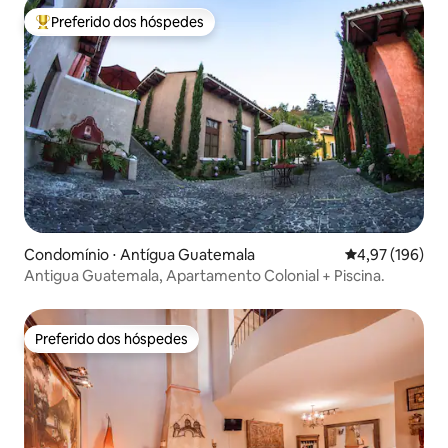
Preferido dos hóspedes
Entre os melhores preferidos dos hóspedes
Condomínio ⋅ Antígua Guatemala
4,97 de uma av
4,97 (196)
Antigua Guatemala, Apartamento Colonial + Piscina.
Preferido dos hóspedes
Preferido dos hóspedes