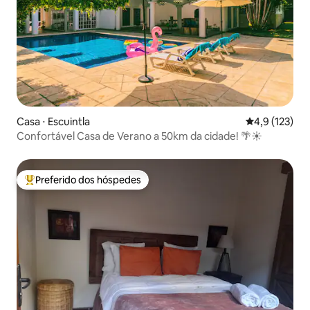
Casa ⋅ Escuintla
4,9 de uma av
4,9 (123)
Confortável Casa de Verano a 50km da cidade! 🌴☀️
Preferido dos hóspedes
Entre os melhores preferidos dos hóspedes