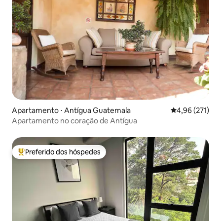
Apartamento ⋅ Antígua Guatemala
4,96 de uma av
4,96 (271)
Apartamento no coração de Antígua
Preferido dos hóspedes
Entre os melhores preferidos dos hóspedes