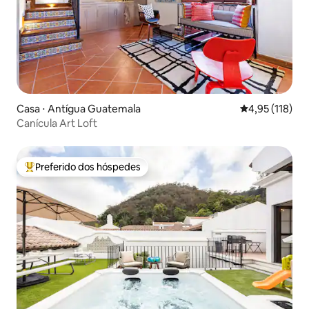
Casa ⋅ Antígua Guatemala
4,95 de uma av
4,95 (118)
Canícula Art Loft
Preferido dos hóspedes
Entre os melhores preferidos dos hóspedes