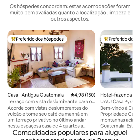
Os hóspedes concordam: estas acomodações foram
muito bem avaliadas quanto a localização, limpeza e
outros aspectos.
Preferido dos hóspedes
Preferido dos 
Entre os melhores preferidos dos hóspedes
Entre os melhore
Casa ⋅ Antígua Guatemala
4,98 de uma avaliação média de 
4,98 (150)
Hotel-fazenda ⋅ A
Terraço com vista deslumbrante para o
UAU! Casa Pyrami
vulcão - Condomínio fechado
inspiração maia/F
Acorde com vistas deslumbrantes do
Bem-vindo à Casa 
vulcão e tome seu café da manhã em
Propriedade Camp
um terraço privativo no último andar
montanhas acima 
nesta espaçosa casa de 4 quartos a
Guatemala. Este r
Comodidades populares para aluguel
poucos minutos do centro de Antígua.
apresenta um qua
Perfeita para famílias, amigos e grupos
pirâmide com uma