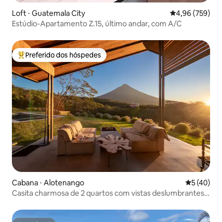
Loft ⋅ Guatemala City
4,96 de uma ava
4,96 (759)
Estúdio-Apartamento Z.15, último andar, com A/C
Preferido dos hóspedes
Entre os melhores preferidos dos hóspedes
Cabana ⋅ Alotenango
5 de uma a
5 (40)
Casita charmosa de 2 quartos com vistas deslumbrantes
para o vulcão