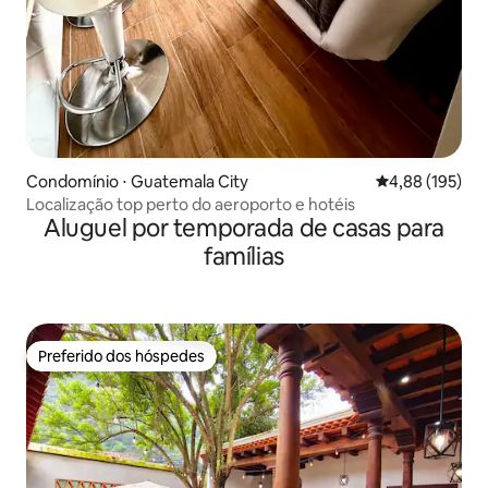
Condomínio ⋅ Guatemala City
4,88 de uma av
4,88 (195)
Localização top perto do aeroporto e hotéis
Aluguel por temporada de casas para
famílias
Preferido dos hóspedes
Preferido dos hóspedes