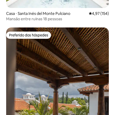
Casa ⋅ Santa Inés del Monte Pulciano
4,97 de uma av
4,97 (154)
Mansão entre ruínas 18 pessoas
Preferido dos hóspedes
Preferido dos hóspedes