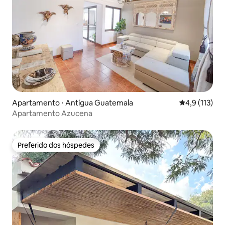
Apartamento ⋅ Antígua Guatemala
4,9 de uma av
4,9 (113)
Apartamento Azucena
Preferido dos hóspedes
Preferido dos hóspedes