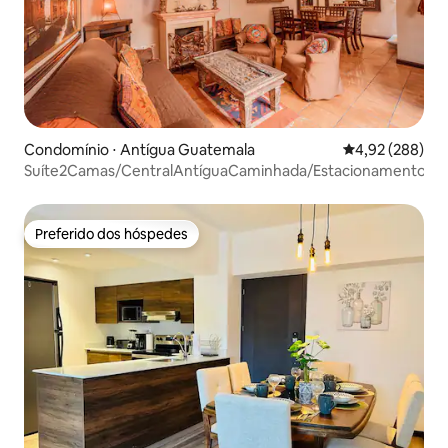
Condomínio ⋅ Antígua Guatemala
4,92 de uma ava
4,92 (288)
Suíte2Camas/CentralAntíguaCaminhada/EstacionamentoGra
Preferido dos hóspedes
Preferido dos hóspedes