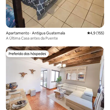
Apartamento ⋅ Antígua Guatemala
4,9 de uma av
4,9 (155)
A Última Casa antes da Puente
Preferido dos hóspedes
Preferido dos hóspedes