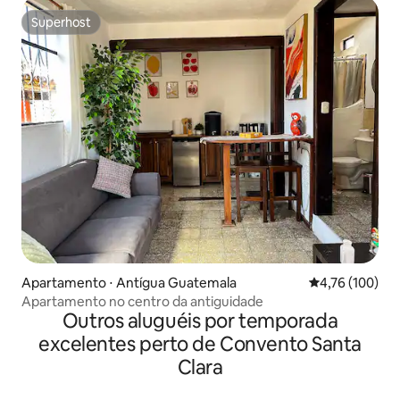
Superhost
Superhost
Apartamento ⋅ Antígua Guatemala
4,76 de uma av
4,76 (100)
Apartamento no centro da antiguidade
Outros aluguéis por temporada
excelentes perto de Convento Santa
Clara