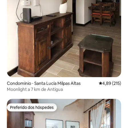
Condomínio ⋅ Santa Lucía Milpas Altas
4,89 de uma av
4,89 (215)
Moonlight a 7 km de Antígua
Preferido dos hóspedes
Preferido dos hóspedes