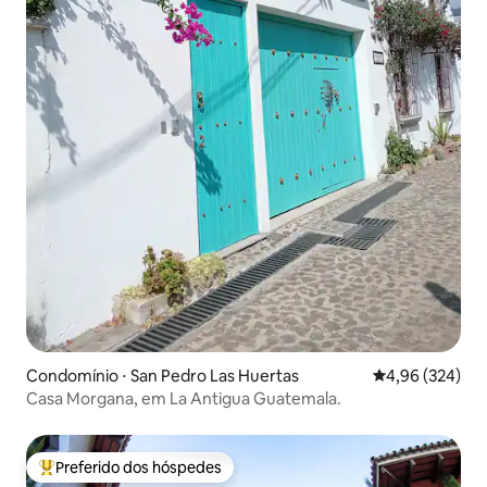
Condomínio ⋅ San Pedro Las Huertas
4,96 de uma ava
4,96 (324)
Casa Morgana, em La Antigua Guatemala.
Preferido dos hóspedes
Entre os melhores preferidos dos hóspedes