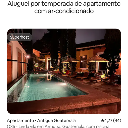
Aluguel por temporada de apartamento
com ar-condicionado
Superhost
Superhost
Apartamento ⋅ Antígua Guatemala
4,77 de uma a
4,77 (94)
O36 - Linda vila em Antigua, Guatemala, com piscina