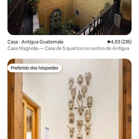
Casa ⋅ Antígua Guatemala
4,93 de uma av
4,93 (235)
Casa Magnolia — Casa de 5 quartos no centro de Antígua
Preferido dos hóspedes
Preferido dos hóspedes