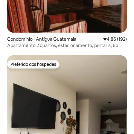
Condomínio ⋅ Antígua Guatemala
4,86 de uma av
4,86 (192)
Apartamento 2 quartos, estacionamento, portaria, 6p
Preferido dos hóspedes
Preferido dos hóspedes