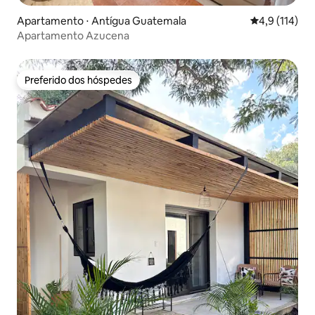
Apartamento ⋅ Antígua Guatemala
4,9 de uma av
4,9 (114)
Apartamento Azucena
Preferido dos hóspedes
Preferido dos hóspedes