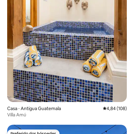
Casa ⋅ Antígua Guatemala
4,84 de uma av
4,84 (108)
Villa Amú
Preferido dos hóspedes