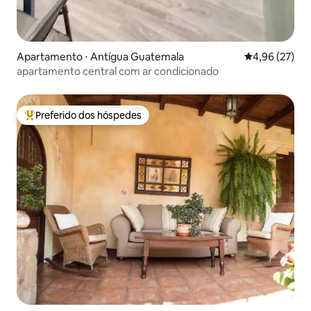
Apartamento ⋅ Antígua Guatemala
4,96 de uma a
4,96 (27)
apartamento central com ar condicionado
Preferido dos hóspedes
Entre os melhores preferidos dos hóspedes