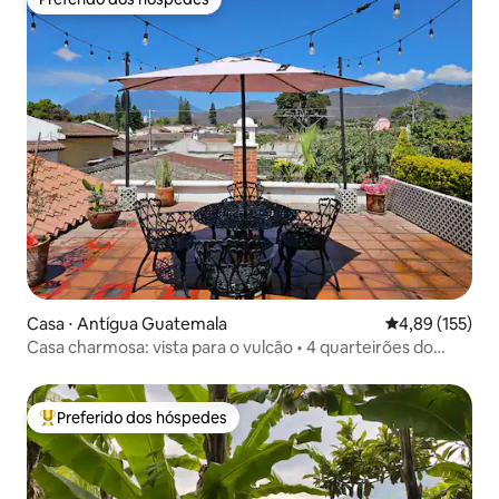
Preferido dos hóspedes
Casa ⋅ Antígua Guatemala
4,89 de uma av
4,89 (155)
Casa charmosa: vista para o vulcão • 4 quarteirões do
parque
Preferido dos hóspedes
Entre os melhores preferidos dos hóspedes