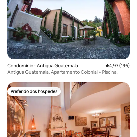
Condomínio ⋅ Antígua Guatemala
4,97 de uma av
4,97 (196)
Antigua Guatemala, Apartamento Colonial + Piscina.
Preferido dos hóspedes
Preferido dos hóspedes