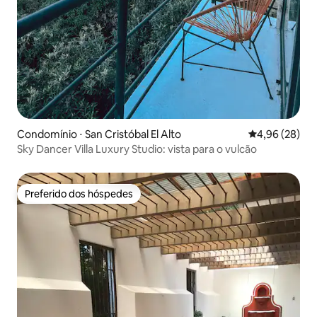
Condomínio ⋅ San Cristóbal El Alto
4,96 de uma a
4,96 (28)
Sky Dancer Villa Luxury Studio: vista para o vulcão
Preferido dos hóspedes
Preferido dos hóspedes