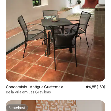
Condomínio ⋅ Antígua Guatemala
4,85 de uma av
4,85 (150)
Bella Villa em Las Gravileas
Superhost
Superhost