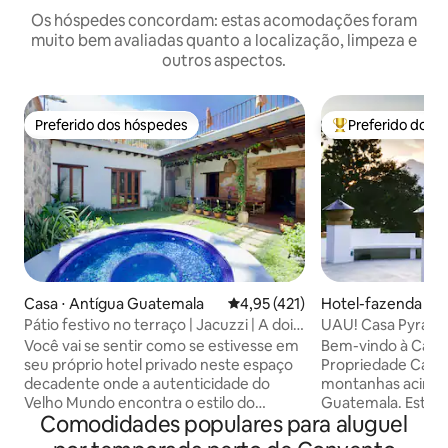
Os hóspedes concordam: estas acomodações foram
muito bem avaliadas quanto a localização, limpeza e
outros aspectos.
Preferido dos hóspedes
Preferido dos 
Preferido dos hóspedes
Entre os melhore
Casa ⋅ Antígua Guatemala
4,95 de uma avaliação média de 
4,95 (421)
Hotel-fazenda ⋅ A
Pátio festivo no terraço | Jacuzzi | A dois
UAU! Casa Pyrami
quarteirões do parque
inspiração maia/F
Você vai se sentir como se estivesse em
Bem-vindo à Casa 
seu próprio hotel privado neste espaço
Propriedade Camp
decadente onde a autenticidade do
montanhas acima 
Velho Mundo encontra o estilo do
Guatemala. Este r
Comodidades populares para aluguel
Brooklyn. Paredes históricas de 250 anos
apresenta um qua
sustentam tetos de 5 metros que
pirâmide com uma