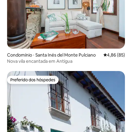
Condomínio ⋅ Santa Inés del Monte Pulciano
4,86 de uma a
4,86 (85)
Nova vila encantada em Antígua
Preferido dos hóspedes
Preferido dos hóspedes