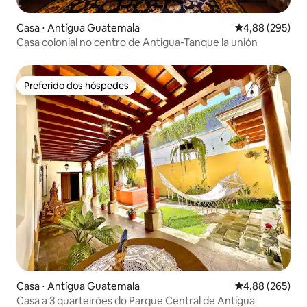
Casa ⋅ Antígua Guatemala
4,88 de uma ava
4,88 (295)
Casa colonial no centro de Antigua-Tanque la unión
Preferido dos hóspedes
Preferido dos hóspedes
Casa ⋅ Antígua Guatemala
4,88 de uma ava
4,88 (265)
Casa a 3 quarteirões do Parque Central de Antígua