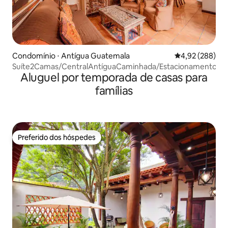
Condomínio ⋅ Antígua Guatemala
4,92 de uma ava
4,92 (288)
Suíte2Camas/CentralAntíguaCaminhada/EstacionamentoGra
Aluguel por temporada de casas para
famílias
Preferido dos hóspedes
Preferido dos hóspedes