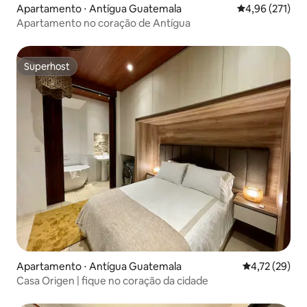
Apartamento ⋅ Antígua Guatemala
4,96 de uma av
4,96 (271)
Apartamento no coração de Antígua
Superhost
Superhost
Apartamento ⋅ Antígua Guatemala
4,72 de uma a
4,72 (29)
Casa Origen | fique no coração da cidade