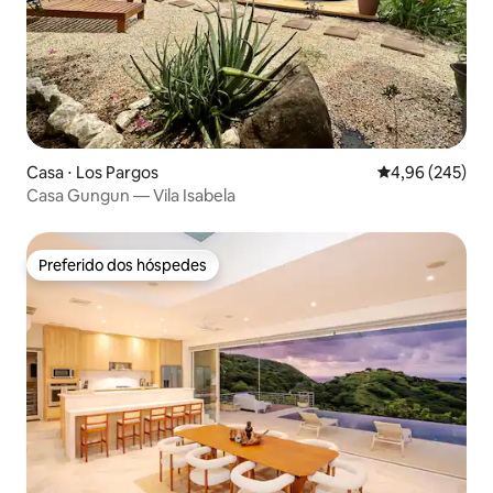
Casa ⋅ Los Pargos
4,96 de uma ava
4,96 (245)
Casa Gungun — Vila Isabela
Preferido dos hóspedes
Preferido dos hóspedes