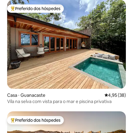
Preferido dos hóspedes
Entre os melhores preferidos dos hóspedes
Casa ⋅ Guanacaste
4,95 de uma a
4,95 (38)
Vila na selva com vista para o mar e piscina privativa
Preferido dos hóspedes
Entre os melhores preferidos dos hóspedes