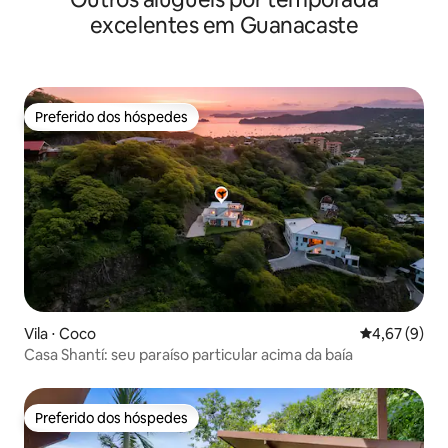
excelentes em Guanacaste
Preferido dos hóspedes
Preferido dos hóspedes
Vila ⋅ Coco
4,67 de uma 
4,67 (9)
Casa Shantí: seu paraíso particular acima da baía
Preferido dos hóspedes
Preferido dos hóspedes