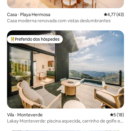
Casa ⋅ Playa Hermosa
4,77 de uma a
4,77 (43)
Casa moderna renovada com vistas deslumbrantes
Preferido dos hóspedes
Entre os melhores preferidos dos hóspedes
Vila ⋅ Monteverde
5 de uma a
5 (18)
Lakay Monteverde: piscina aquecida, carrinho de golfe e
café da manhã