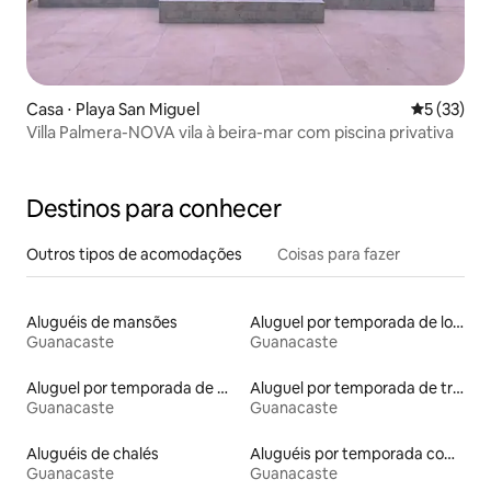
Casa ⋅ Playa San Miguel
5 de uma a
5 (33)
Villa Palmera-NOVA vila à beira-mar com piscina privativa
Destinos para conhecer
Outros tipos de acomodações
Coisas para fazer
Aluguéis de mansões
Aluguel por temporada de lofts
Guanacaste
Guanacaste
Aluguel por temporada de microcasas
Aluguel por temporada de trailers
Guanacaste
Guanacaste
Aluguéis de chalés
Aluguéis por temporada com banheira de hidromassagem
Guanacaste
Guanacaste