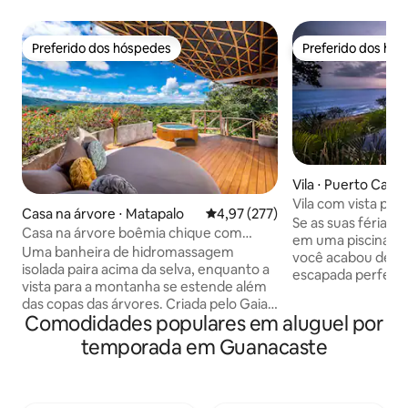
Preferido dos hóspedes
Preferido dos hó
Preferido dos hóspedes
Preferido dos hó
Vila ⋅ Puerto Carril
Vila com vista par
Casa na árvore ⋅ Matapalo
4,97 de uma avaliação média de 
4,97 (277)
(chef interno)
Se as suas férias 
Casa na árvore boêmia chique com
em uma piscina co
vistas mágicas e banheira de
Uma banheira de hidromassagem
você acabou de en
hidromassagem
isolada paira acima da selva, enquanto a
escapada perfeita
vista para a montanha se estende além
verdadeira vida c
das copas das árvores. Criada pelo Gaia
design interno/ext
Comodidades populares em aluguel por
Studio Costa Rica, esta casa sobre
se para o seu quar
palafitas transforma o design tropical
temporada em Guanacaste
banheiro privativo
moderno em uma experiência única. No
dedicado. Wi-Fi de
interior, um quarto com cama king-size
ultrarrápido. Desf
e um sofá-cama acomodam até 4
manhã gourmet ser
hóspedes. A área de estar ao ar livre