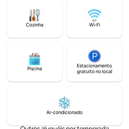
manhãs com limpeza
circunda uma cozinha completa. Wi-Fi
Reserve nosso che
rápido e ar condicionado estão inclusos.
massagem em casa
Um pátio sombreado espera lá embaixo
secretas a poucos 
e o estacionamento é privativo. Playa
a deslumbrante Pla
Cozinha
Wi-Fi
Grande fica a 8 minutos de distância,
minutos de carro.
enquanto as praias e restaurantes de
Tamarindo estão perto o suficiente para
passeios fáceis de um dia.
Estacionamento
Piscina
gratuito no local
Ar-condicionado
Outros aluguéis por temporada