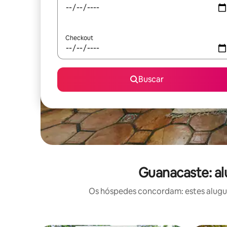
Checkout
Buscar
Guanacaste: al
Os hóspedes concordam: estes alugué