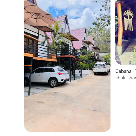
Cabana ⋅
chalé sha