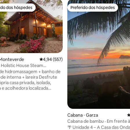
rido dos hóspedes
Preferido dos hóspedes
 melhores preferidos dos hóspedes
Preferido dos hóspedes
édia de 5, 219 avaliações
 Monteverde
4,94 de uma avaliação média de 5, 557 avalia
4,94 (557)
Holistic House Steam
uzzi+Fogata
 de hidromassagem + banho de
interna + lareira Desfrute
pria casa privada, isolada,
 e acolhedora localizada
e uma pequena reserva. Um
feito para desfrutar da natureza
tem uma estadia tranquila e
ocê
Cabana ⋅ Garza
4
incluindo uma grande banheira
Cabana de bambu · Em frente à 
massagem com janelas
Wi-Fi de fibra
es, vista para a floresta, sauna
🌴 Unidade 4 – A Casa das Ondas Chec