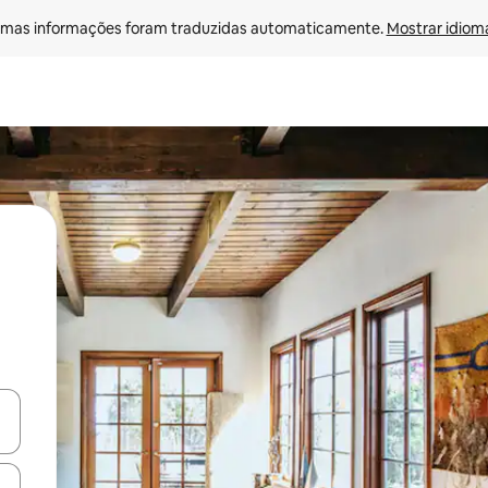
mas informações foram traduzidas automaticamente. 
Mostrar idioma
ore-os usando as seta para cima e para baixo do teclado ou tocando e