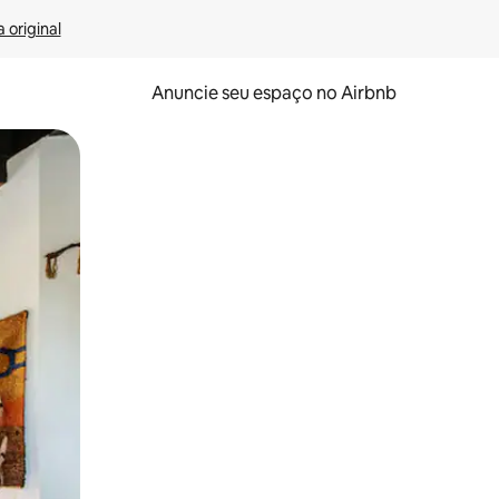
 original
Anuncie seu espaço no Airbnb
 deslizando o dedo na tela.