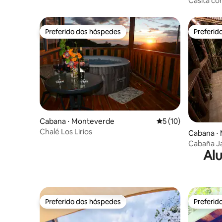
Casita co
gratuito à
hidroma
Preferido dos hóspedes
Preferid
Preferido dos hóspedes
Preferid
Cabana ⋅ Monteverde
5 de uma avaliação 
5 (10)
Chalé Los Lirios
Cabana ⋅
Cabaña Ja
Alu
Preferido dos hóspedes
Preferid
Preferido dos hóspedes
Preferid