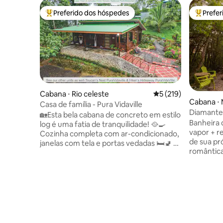
Preferido dos hóspedes
Prefe
Entre os melhores preferidos dos hóspedes
Entre os
Cabana ⋅ Rio celeste
5 de uma avaliação m
5 (219)
Cabana ⋅
Casa de família - Pura Vidaville
Diamante 
🏡Esta bela cabana de concreto em estilo
Bath+Jac
Banheira
log é uma fatia de tranquilidade! 🥘🍳
vapor + rede 
Cozinha completa com ar-condicionado,
de sua pró
janelas com tela e portas vedadas 🛏️🚽 2
romântica
quartos (1 suíte), 2 banheiros 🫧👕
dentro d
Lavanderia 📶Wi-Fi 5G 🍍Inclui café da
lugar per
manhã, frutas, lanches, bebidas e
enquanto 
produtos de higiene A poucos passos de
relaxante. A casa tem tudo o que v
trilhas privadas para o rio Rio Celeste!
precisa, 
Observação de aves NO LOCAL!
de hidro
Caminhadas, passeios a cavalo, fazendas
circundant
de chocolate e café, labirinto, tubing,