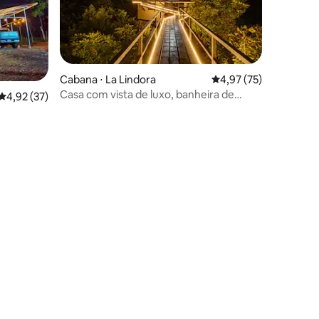
Cabana ⋅ La Lindora
4,97 de uma avaliação
4,97 (75)
Casa com vista de luxo, banheira de
4,92 de uma avaliação média de 5, 37 avaliações
4,92 (37)
hidromassagem, lareira externa e ponte
ções