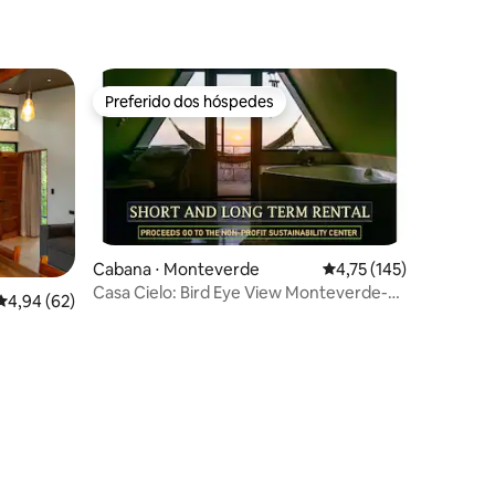
Preferido dos hóspedes
Preferido dos hóspedes
Cabana ⋅ Monteverde
4,75 de uma avaliação 
4,75 (145)
Casa Cielo: Bird Eye View Monteverde-
ções
4,94 de uma avaliação média de 5, 62 avaliações
4,94 (62)
Supports SCCR