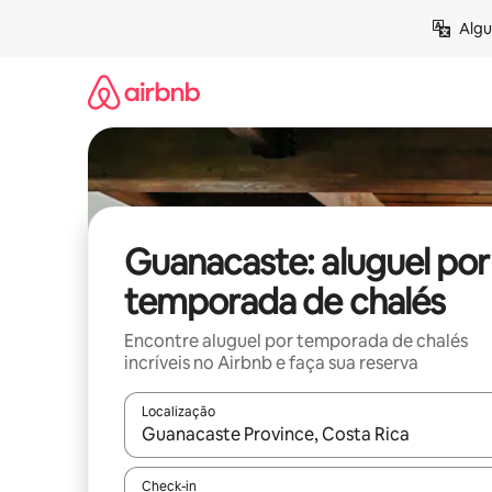
Pular
Algu
para
o
conteúdo
Guanacaste: aluguel por
temporada de chalés
Encontre aluguel por temporada de chalés
incríveis no Airbnb e faça sua reserva
Localização
Quando os resultados estiverem disponíveis, expl
Check-in