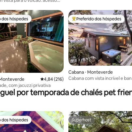
m vista para o vulcão: acesso
 piscina e banheira de
ssagem
o dos hóspedes
Preferido dos hóspedes
o dos hóspedes
Entre os melhores preferidos d
média de 5, 10 avaliações
Cabana ⋅ Monteverde
Cabana com vista incrível e ban
 Monteverde
4,84 de uma avaliação média de 5, 216 avalia
4,84 (216)
hidromassagem
de, com jacuzzi privativa
guel por temporada de chalés pet frie
o dos hóspedes
Superhost
o dos hóspedes
Superhost