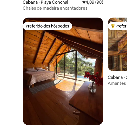
Cabana ⋅ Playa Conchal
4,89 de uma avaliação 
4,89 (98)
Chalés de madeira encantadores
Preferido dos hóspedes
Prefe
Preferido dos hóspedes
Entre os
Cabana ⋅ 
Amantes d
praias. Pu