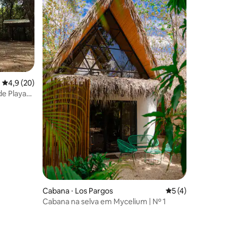
4,9 de uma avaliação média de 5, 20 avaliações
4,9 (20)
e Playa
ções
Cabana ⋅ Los Pargos
5 de uma avaliaçã
5 (4)
Cabana na selva em Mycelium | Nº 1