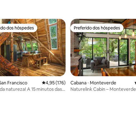
média de 5, 98 avaliações
rido dos hóspedes
Preferido dos hóspedes
 melhores preferidos dos hóspedes
Preferido dos hóspedes
San Francisco
4,95 de uma avaliação média de 5, 176 avalia
4,95 (176)
Cabana ⋅ Monteverde
a natureza! A 15 minutos das
Naturelink Cabin – Monteverde
ra vida!