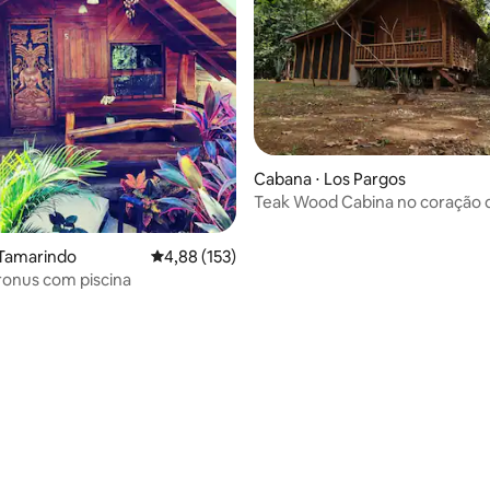
Cabana ⋅ Los Pargos
Teak Wood Cabina no coração d
Negra
 Tamarindo
4,88 de uma avaliação média de 5, 153 avalia
4,88 (153)
ronus com piscina