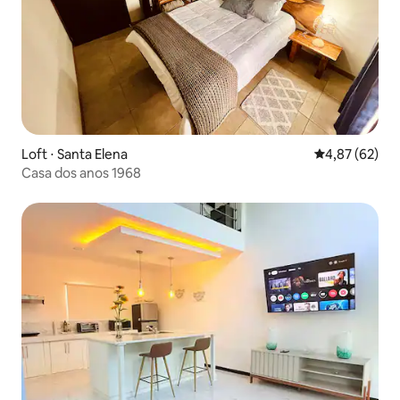
Loft ⋅ Santa Elena
4,87 de uma a
4,87 (62)
Casa dos anos 1968