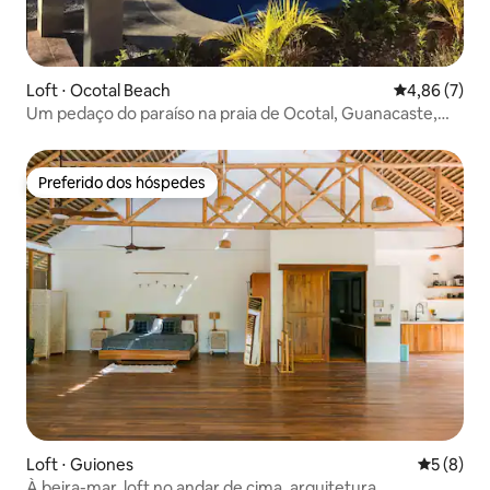
Loft ⋅ Ocotal Beach
4,86 de uma 
4,86 (7)
Um pedaço do paraíso na praia de Ocotal, Guanacaste,
Costa Rica
Preferido dos hóspedes
Preferido dos hóspedes
Loft ⋅ Guiones
5 de uma 
5 (8)
À beira-mar, loft no andar de cima, arquitetura