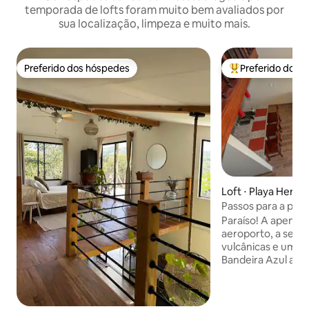
temporada de lofts foram muito bem avaliados por
sua localização, limpeza e muito mais.
Preferido dos hóspedes
Preferido dos 
Preferido dos hóspedes
Entre os melhore
Loft ⋅ Playa Herm
Passos para a prai
Destaque na HGTV
Paraíso! A apenas
aeroporto, a selva
vulcânicas e uma 
Bandeira Azul apa
chamada Playa Her
Bem-vindo à icônic
apresentada no "B