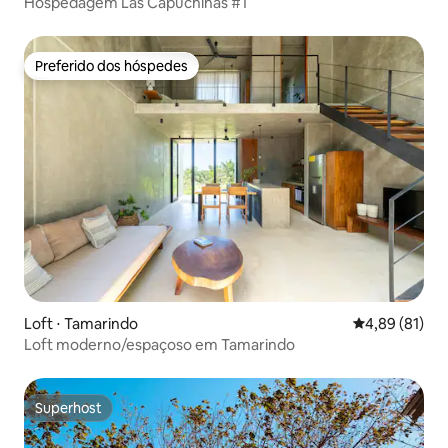
Hospedagem Las Capuchinas #1
Preferido dos hóspedes
Preferido dos hóspedes
Loft ⋅ Tamarindo
4,89 de uma a
4,89 (81)
Loft moderno/espaçoso em Tamarindo
Superhost
Superhost