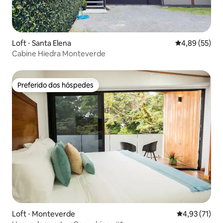
Loft ⋅ Santa Elena
4,89 de uma a
4,89 (55)
Cabine Hiedra Monteverde
Preferido dos hóspedes
Preferido dos hóspedes
Loft ⋅ Monteverde
4,93 de uma a
4,93 (71)