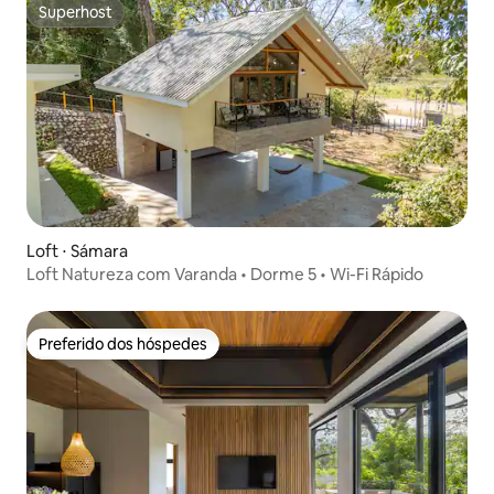
Superhost
Superhost
Loft ⋅ Sámara
Loft Natureza com Varanda • Dorme 5 • Wi-Fi Rápido
Preferido dos hóspedes
Preferido dos hóspedes