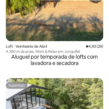
Loft ⋅ Veintisiete de Abril
4,93 de uma a
4,93 (29)
A 300 m da praia, Work & Relax em Junquillal
Aluguel por temporada de lofts com
lavadora e secadora
Superhost
Superhost