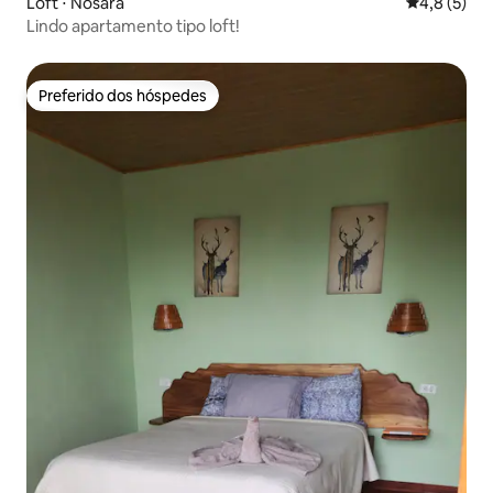
Loft ⋅ Nosara
4,8 de uma 
4,8 (5)
Lindo apartamento tipo loft!
Preferido dos hóspedes
Preferido dos hóspedes