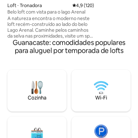
Hunt" da HGTV! 
Loft ⋅ Tronadora
4,9 de uma avaliação média de 
4,9 (120)
localização idílica 
Belo loft com vista para o lago Arenal
extremidade sul da
A natureza encontra o moderno neste
sua vista para o oc
loft recém-construído ao lado do belo
ondas... e CAMINH
Lago Arenal. Caminhe pelos caminhos
minutos! Você enc
da selva nas proximidades, visite um spa
restaurantes ao lo
Guanacaste: comodidades populares
e as fontes termais em La FortunaTown,
mais a uma curta d
as cachoeiras ao redor ou simplesmente
para aluguel por temporada de lofts
relaxe com as vistas deslumbrantes. A
casa fica a apenas 150 pés (50 metros) a
pé do Lago Arenal durante o verão. É o
lugar perfeito para praticar caiaque,
pesca, passeios de barco, windsurf e
observação da vida selvagem. Depois de
um dia de diversão ao ar livre, confira
nossa cervejaria local e coma em um
Cozinha
Wi-Fi
restaurante na cidade vizinha.