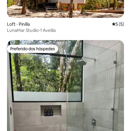
Loft ⋅ Pinilla
5 de uma 
5 (5)
LunaMar Studio-1 Avelãs
Preferido dos hóspedes
Preferido dos hóspedes