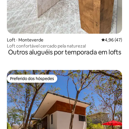
Loft ⋅ Monteverde
4,96 de uma a
4,96 (47)
Loft confortável cercado pela natureza!
Outros aluguéis por temporada em lofts
Preferido dos hóspedes
Preferido dos hóspedes