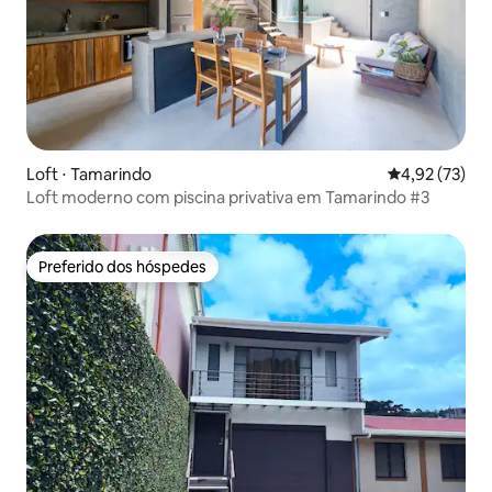
Loft ⋅ Tamarindo
4,92 de uma a
4,92 (73)
Loft moderno com piscina privativa em Tamarindo #3
Preferido dos hóspedes
Preferido dos hóspedes