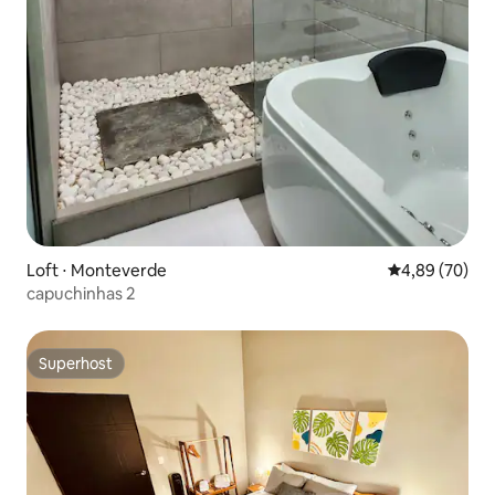
Loft ⋅ Monteverde
4,89 de uma a
4,89 (70)
capuchinhas 2
Superhost
Superhost