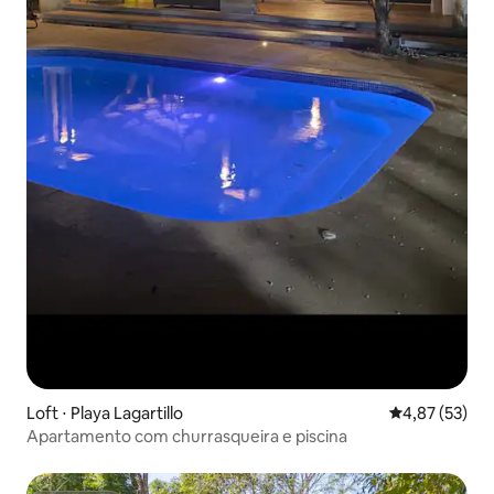
Loft ⋅ Playa Lagartillo
4,87 de uma a
4,87 (53)
Apartamento com churrasqueira e piscina