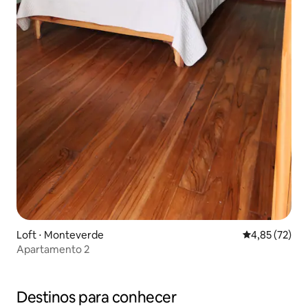
Loft ⋅ Monteverde
4,85 de uma a
4,85 (72)
Apartamento 2
Destinos para conhecer