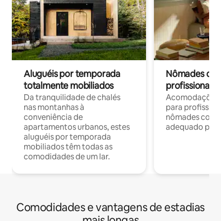
Aluguéis por temporada
Nômades digit
totalmente mobiliados
profissionais 
Da tranquilidade de chalés
Acomodações c
nas montanhas à
para profission
conveniência de
nômades com W
apartamentos urbanos, estes
adequado para 
aluguéis por temporada
mobiliados têm todas as
comodidades de um lar.
Comodidades e vantagens de estadias
mais longas