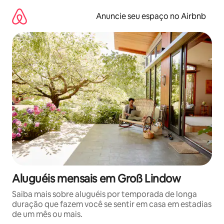
Pular
para
Anuncie seu espaço no Airbnb
o
conteúdo
Aluguéis mensais em Groß Lindow
Saiba mais sobre aluguéis por temporada de longa
duração que fazem você se sentir em casa em estadias
de um mês ou mais.