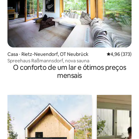
Casa ⋅ Rietz-Neuendorf, OT Neubrück
4,96 de uma av
4,96 (373)
Spreehaus Raßmannsdorf, nova sauna
O conforto de um lar e ótimos preços
mensais