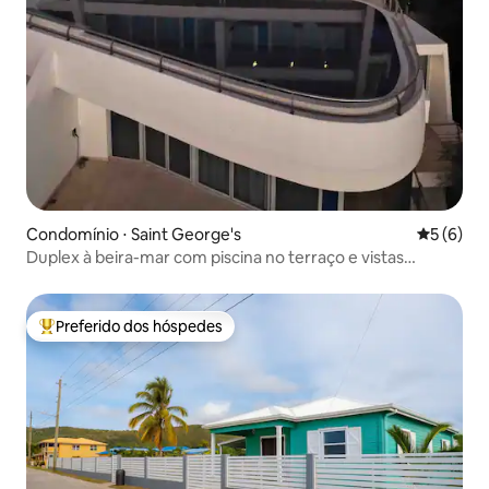
Condomínio ⋅ Saint George's
5 de uma 
5 (6)
Duplex à beira-mar com piscina no terraço e vistas
deslumbrantes
Preferido dos hóspedes
Entre os melhores preferidos dos hóspedes