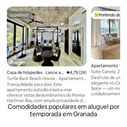
Superhost
Preferido dos 
Superhost
Entre os melhore
Apartamento ⋅ Sai
Suíte Canela, 2 qu
Casa de hóspedes ⋅ Lance au
4,79 de uma avaliação média de
4,79 (24)
Central St George
Desfrute de uma e
x Epines
Turtle Back Beach House - Apartamento
elegante no Cinn
estúdio
Tranquilidade para dois. Este
Spice — um novo r
apartamento estúdio à beira-mar
cuidadosamente p
oferece vistas deslumbrantes do Monte
de St. George's. L
Hartman Bay, com ampla privacidade da
inferior da nossa
Comodidades populares em aluguel por
propriedade principal. Situado como um
construída, esta 
de 2 apartamentos, você tem acesso
temporada em Granada
ambiente tranquil
compartilhado à piscina, praia, jardim,
para o mar e fácil 
estacionamento e acesso direto à Turtle
cachoeiras, trilhas