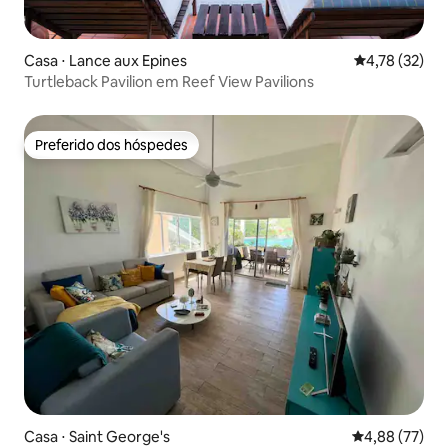
Casa ⋅ Lance aux Epines
4,78 de uma a
4,78 (32)
Turtleback Pavilion em Reef View Pavilions
Preferido dos hóspedes
Preferido dos hóspedes
Casa ⋅ Saint George's
4,88 de uma a
4,88 (77)