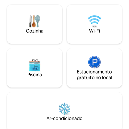
Bay Beach. A cozinha totalmente
vibrante centro d
equipada tem tudo o que você precisa
tudo a poucos min
para preparar uma refeição simples ou
Perfeito para casai
desfrutar de um pôr do sol no pátio
individuais, este r
tranquilo. Banheiro com chuveiro, ar-
base ideal na Ilha 
condicionado, lindas portas de vidro
Cozinha
Wi-Fi
deslizantes para vistas máximas. Cama e
café da manhã a pedido.
Estacionamento
Piscina
gratuito no local
Ar-condicionado