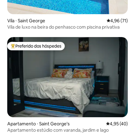
Vila ⋅ Saint George
4,96 de uma a
4,96 (71)
Vila de luxo na beira do penhasco com piscina privativa
Preferido dos hóspedes
Entre os melhores preferidos dos hóspedes
Apartamento ⋅ Saint George's
4,95 de uma a
4,95 (40)
Apartamento estúdio com varanda, jardim e lago