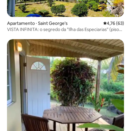
Apartamento ⋅ Saint George's
4,76 de uma a
4,76 (63)
VISTA INFINITA: o segredo da "Ilha das Especiarias" (piso
inferior)