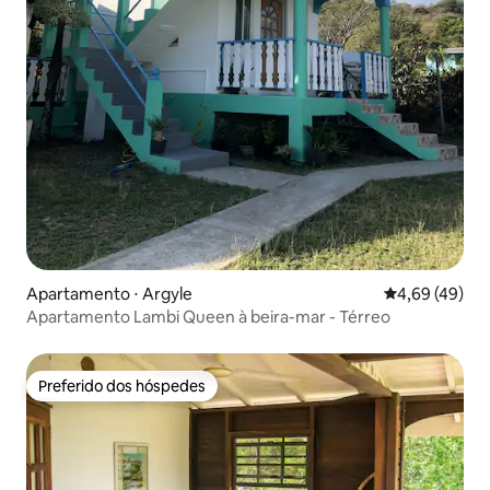
Apartamento ⋅ Argyle
4,69 de uma a
4,69 (49)
Apartamento Lambi Queen à beira-mar - Térreo
Preferido dos hóspedes
Preferido dos hóspedes