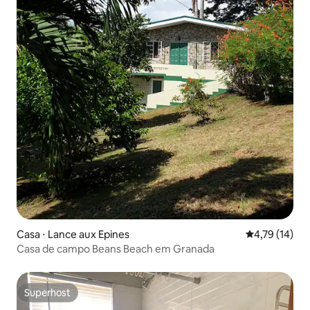
Casa ⋅ Lance aux Epines
4,79 de uma a
4,79 (14)
Casa de campo Beans Beach em Granada
Superhost
Superhost