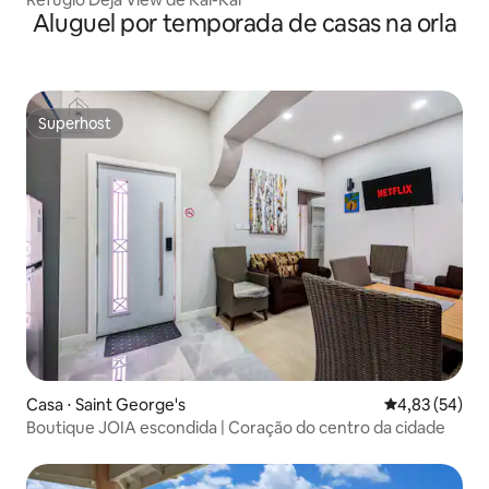
Aluguel por temporada de casas na orla
Superhost
Superhost
Casa ⋅ Saint George's
4,83 de uma a
4,83 (54)
Boutique JOIA escondida | Coração do centro da cidade