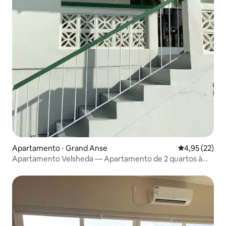
Apartamento ⋅ Grand Anse
4,95 de uma a
4,95 (22)
Apartamento Velsheda — Apartamento de 2 quartos à
beira-mar (acima)