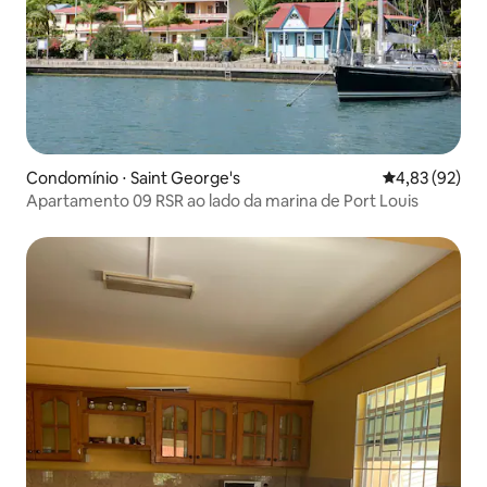
Condomínio ⋅ Saint George's
4,83 de uma a
4,83 (92)
Apartamento 09 RSR ao lado da marina de Port Louis