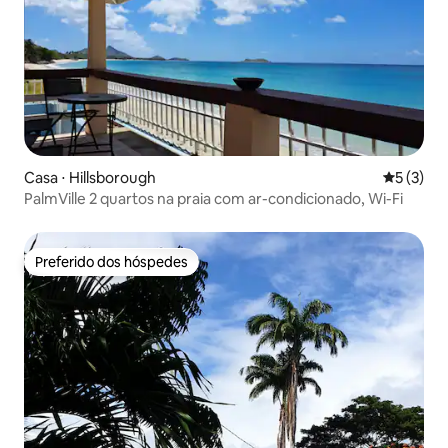
Casa ⋅ Hillsborough
5 de uma 
5 (3)
PalmVille 2 quartos na praia com ar-condicionado, Wi-Fi
Preferido dos hóspedes
Preferido dos hóspedes