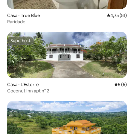
Casa ⋅ True Blue
4,75 de uma a
4,75 (51)
Raridade
Superhost
Superhost
Casa ⋅ L'Esterre
5 de uma 
5 (6)
Coconut Inn apt n° 2