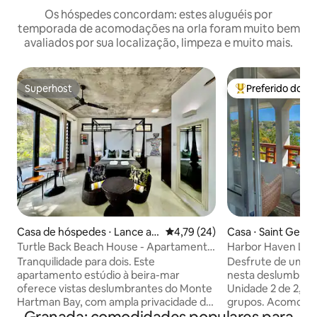
Os hóspedes concordam: estes aluguéis por
temporada de acomodações na orla foram muito bem
avaliados por sua localização, limpeza e muito mais.
Superhost
Preferido dos 
Superhost
Entre os melhore
Casa de hóspedes ⋅ Lance au
4,79 de uma avaliação média de
4,79 (24)
Casa ⋅ Saint Georg
x Epines
Turtle Back Beach House - Apartamento
Harbor Haven Luxur
estúdio
Incluído
Tranquilidade para dois. Este
Desfrute de uma e
apartamento estúdio à beira-mar
nesta deslumbrant
oferece vistas deslumbrantes do Monte
Unidade 2 de 2, ide
Hartman Bay, com ampla privacidade da
grupos. Acomodações: Três quartos
propriedade principal. Situado como um
elegantes com c