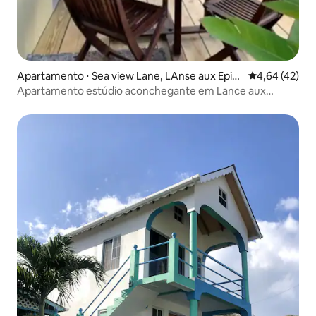
Apartamento ⋅ Sea view Lane, LAnse aux Epin
4,64 de uma a
4,64 (42)
es, Saint George
Apartamento estúdio aconchegante em Lance aux
Epines