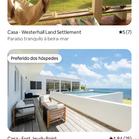
Casa ⋅ Westerhall Land Settlement
5 de uma 
5 (7)
Paraíso tranquilo à beira-mar
Preferido dos hóspedes
Preferido dos hóspedes
Casa ⋅ Fort Jeudy Point
4,84 de uma a
4,84 (25)