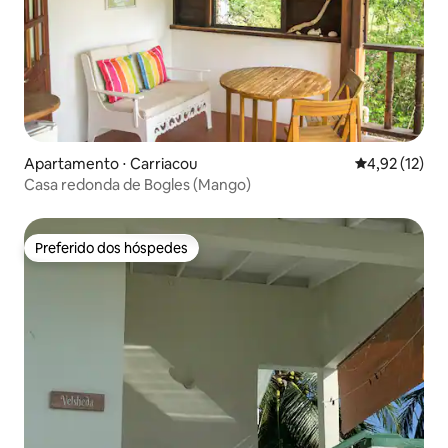
Apartamento ⋅ Carriacou
4,92 de uma a
4,92 (12)
Casa redonda de Bogles (Mango)
Preferido dos hóspedes
Preferido dos hóspedes