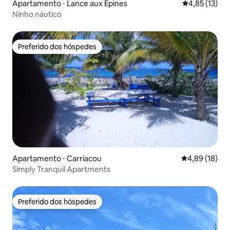
Apartamento ⋅ Lance aux Epines
4,85 de uma a
4,85 (13)
Ninho náutico
Preferido dos hóspedes
Preferido dos hóspedes
Apartamento ⋅ Carriacou
4,89 de uma a
4,89 (18)
Simply Tranquil Apartments
Preferido dos hóspedes
Preferido dos hóspedes