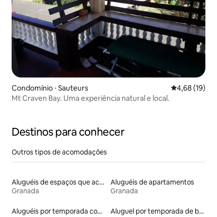
Condomínio ⋅ Sauteurs
4,68 de uma a
4,68 (19)
Mt Craven Bay. Uma experiência natural e local.
Destinos para conhecer
Outros tipos de acomodações
Aluguéis de espaços que aceitam animais de estimação
Aluguéis de apartamentos
Granada
Granada
Aluguéis por temporada com acesso ao lago
Aluguel por temporada de barcos