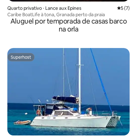
Quarto privativo ⋅ Lance aux Epines
5 de uma 
5 (7)
Caribe BoatLife à tona, Granada perto da praia
Aluguel por temporada de casas barco
na orla
Superhost
Superhost