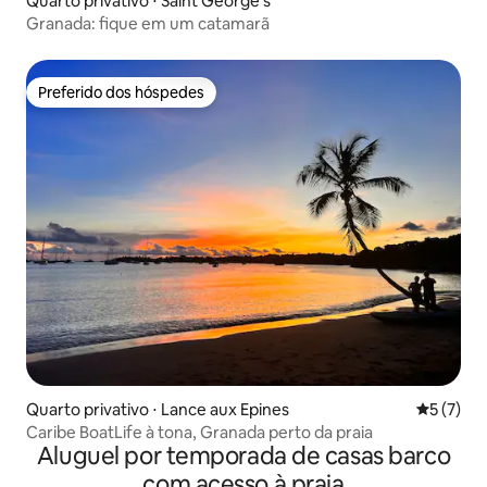
Quarto privativo ⋅ Saint George's
Granada: fique em um catamarã
Preferido dos hóspedes
Preferido dos hóspedes
Quarto privativo ⋅ Lance aux Epines
5 de uma 
5 (7)
Caribe BoatLife à tona, Granada perto da praia
Aluguel por temporada de casas barco
com acesso à praia