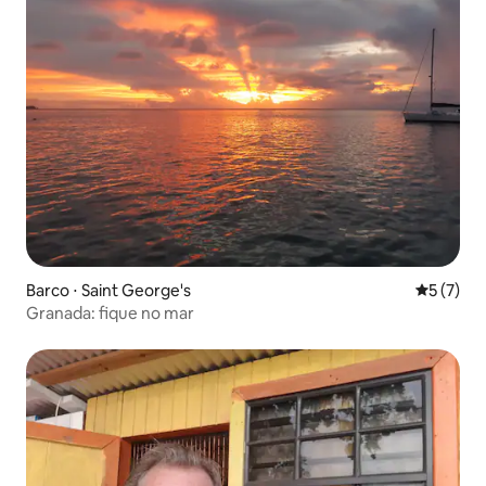
Barco ⋅ Saint George's
5 de uma 
5 (7)
Granada: fique no mar