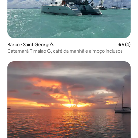
Barco ⋅ Saint George's
5 de uma 
5 (4)
Catamarã Timaiao G, café da manhã e almoço inclusos