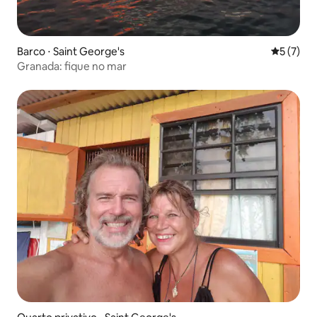
Barco ⋅ Saint George's
5 de uma 
5 (7)
Granada: fique no mar