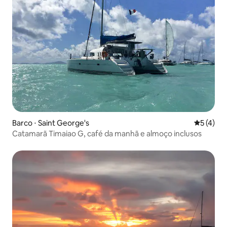
Barco ⋅ Saint George's
5 de uma 
5 (4)
Catamarã Timaiao G, café da manhã e almoço inclusos