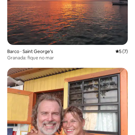
Barco ⋅ Saint George's
5 de uma 
5 (7)
Granada: fique no mar