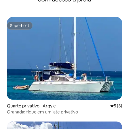
Superhost
Superhost
Quarto privativo ⋅ Argyle
5 de uma 
5 (3)
Granada: fique em um iate privativo