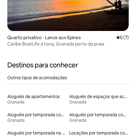
Quarto privativo ⋅ Lance aux Epines
5 de uma 
5 (7)
Caribe BoatLife à tona, Granada perto da praia
Destinos para conhecer
Outros tipos de acomodações
Aluguéis de apartamentos
Aluguéis de espaços que aceitam animais de estimação
Granada
Granada
Aluguéis por temporada com acesso ao lago
Aluguéis por temporada com acesso à praia
Granada
Granada
Aluguéis por temporada na orla
Locações por temporada com piscina