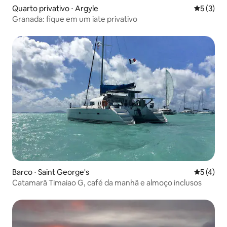
Quarto privativo ⋅ Argyle
5 de uma 
5 (3)
Granada: fique em um iate privativo
Barco ⋅ Saint George's
5 de uma 
5 (4)
Catamarã Timaiao G, café da manhã e almoço inclusos