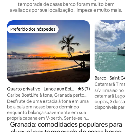
temporada de casas barco foram muito bem
avaliados por sua localização, limpeza e muito mais.
Preferido dos hóspedes
Preferido dos hóspedes
Barco ⋅ Saint Geor
Catamarã Timaiao
Quarto privativo ⋅ Lance aux Epin
5 de uma avaliação média d
5 (7)
almoço inclusos
s/v Timaiao no Ca
es
Caribe BoatLife à tona, Granada perto
catamarã Lagoon 
da praia
Desfrute de uma estadia à tona em uma
duplas, 3 dessas 4
bela baía em nosso barco dormindo
disponíveis para nos
enquanto balança suavemente em sua
terá a oportunida
própria cabana em V-berth. Sente-se no
clima quente das i
Granada: comodidades populares para
convés sob as estrelas. Ouça a distante
cristalino, mergulh
batida do tambor caribenho vindo dos
mergulhar nos nau