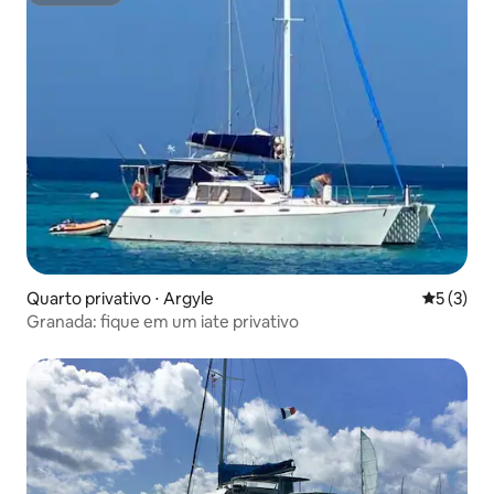
Superhost
Quarto privativo ⋅ Argyle
5 de uma 
5 (3)
Granada: fique em um iate privativo