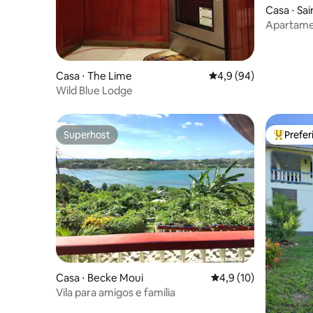
Casa ⋅ Sa
Apartame
com vist
Radix St.
Casa ⋅ The Lime
4,9 de uma avaliação 
4,9 (94)
Wild Blue Lodge
Superhost
Prefe
Superhost
Entre os
Casa ⋅ Becke Moui
4,9 de uma avaliação 
4,9 (10)
Vila para amigos e família