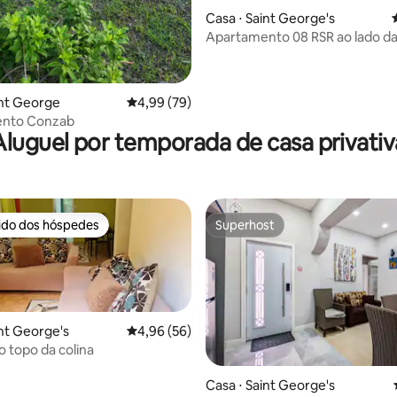
Casa ⋅ Saint George's
Apartamento 08 RSR ao lado da
de Port Louis
int George
4,99 de uma avaliação média de 5, 79 avalia
4,99 (79)
nto Conzab
Aluguel por temporada de casa privativ
rido dos hóspedes
Superhost
 melhores preferidos dos hóspedes
Superhost
int George's
4,96 de uma avaliação média de 5, 56 avalia
4,96 (56)
o topo da colina
Casa ⋅ Saint George's