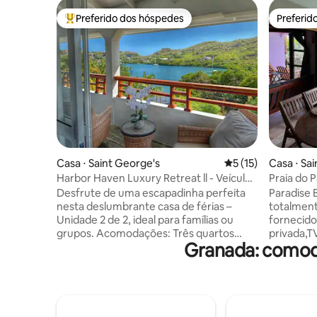
Preferido dos hóspedes
Preferid
Entre os melhores preferidos dos hóspedes
Preferid
Casa ⋅ Saint George's
5 de uma avaliação 
5 (15)
Casa ⋅ Sai
Harbor Haven Luxury Retreat ll - Veículo
Praia do P
Incluído
Desfrute de uma escapadinha perfeita
Paradise
nesta deslumbrante casa de férias –
totalment
Unidade 2 de 2, ideal para famílias ou
fornecido
grupos. Acomodações: Três quartos
privada,TV
Granada: comodi
elegantes com camas queen
Granadina
aconchegantes. Comodidades: Wi-Fi de
de sauteu
alta velocidade, ar-condicionado,
necessida
secador de cabelo e dois banheiros com
prazeres,
chuveiros abastecidos. Características
locais. D
exclusivas: caiaques gratuitos para
pontos tu