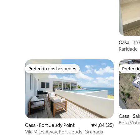
Casa ⋅ Tr
Raridade
Preferido dos hóspedes
Preferid
Preferido dos hóspedes
Preferid
Casa ⋅ Sa
Bella Vist
Casa ⋅ Fort Jeudy Point
4,84 de uma avaliação 
4,84 (25)
para a ma
Vila Miles Away, Fort Jeudy, Granada