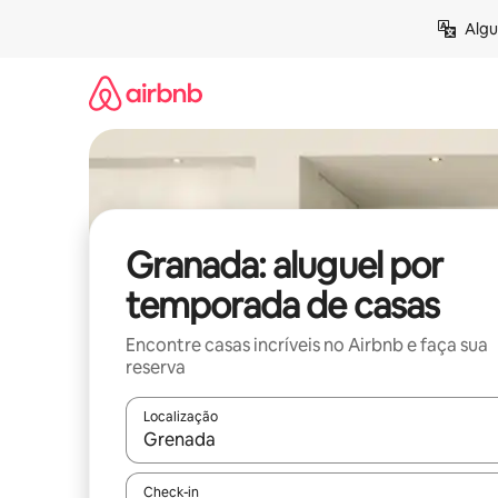
Pular
Algu
para
o
conteúdo
Granada: aluguel por
temporada de casas
Encontre casas incríveis no Airbnb e faça sua
reserva
Localização
Quando os resultados estiverem disponíveis, expl
Check-in