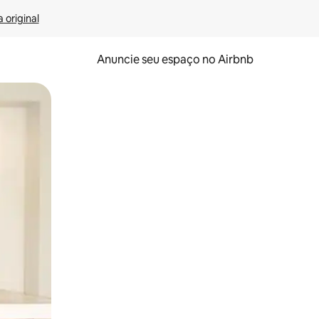
 original
Anuncie seu espaço no Airbnb
 deslizando o dedo na tela.