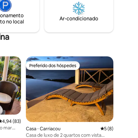
Anse La Roche, uma das praias mais
ndo uma
bonitas de Carriacou. Uma curta
stilo.
ionamento
caminhada até a colina leva você ao High
Ar-condicionado
to no local
North Point, o ponto mais alto de
Carriacou.
ina
Preferido dos hóspedes
Preferido dos hóspedes
4,94 de uma avaliação média de 5, 83 avaliações
4,94 (83)
 o mar
Casa ⋅ Carriacou
5 de uma avaliaçã
5 (8)
Casa de luxo de 2 quartos com vista