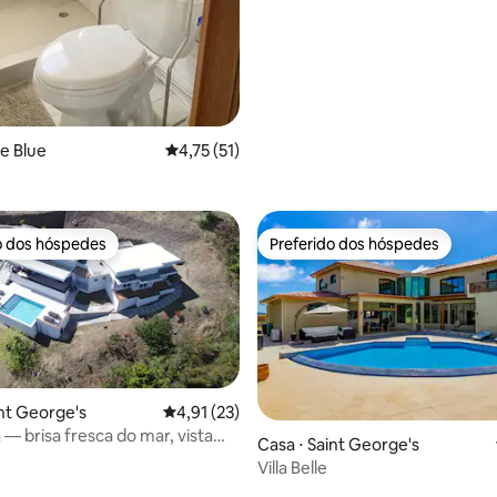
ue Blue
4,75 de uma avaliação média de 5, 51 avalia
4,75 (51)
o dos hóspedes
Preferido dos hóspedes
o dos hóspedes
Preferido dos hóspedes
int George's
4,91 de uma avaliação média de 5, 23 avalia
4,91 (23)
a — brisa fresca do mar, vista
média de 5, 25 avaliações
Casa ⋅ Saint George's
rina
Villa Belle