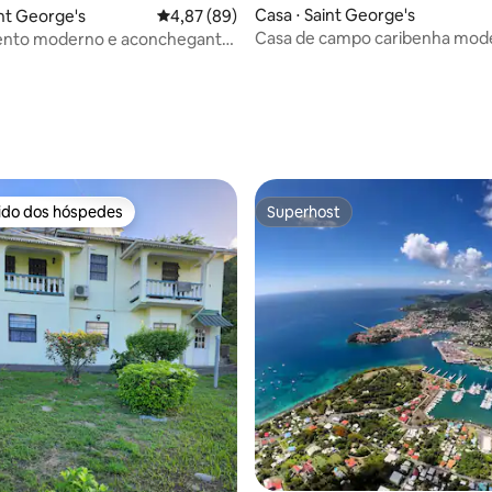
Casa ⋅ Saint George's
int George's
4,87 de uma avaliação média de 5, 89 avalia
4,87 (89)
Casa de campo caribenha mod
nto moderno e aconchegante
a para a montanha em Tempe
 George
média de 5, 94 avaliações
rido dos hóspedes
Superhost
 melhores preferidos dos hóspedes
Superhost
média de 5, 10 avaliações