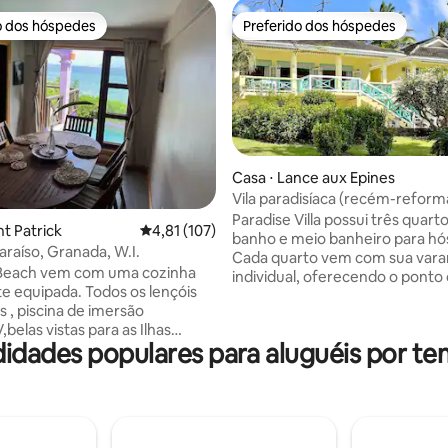
o dos hóspedes
Preferido dos hóspedes
o dos hóspedes
Preferido dos hóspedes
Casa ⋅ Lance aux Epines
Vila paradisíaca (recém-reform
Paradise Villa possui três quart
média de 5, 15 avaliações
nt Patrick
4,81 de uma avaliação média de 5, 107 avalia
4,81 (107)
banho e meio banheiro para hó
araíso, Granada, W.I.
Cada quarto vem com sua var
 Beach vem com uma cozinha
individual, oferecendo o ponto 
e equipada. Todos os lençóis
perfeito para apreciar o nascer
s , piscina de imersão
sol, relaxar ou momentos tranq
,belas vistas para as Ilhas
Para além de um espaço de tra
dades populares para aluguéis por t
s. Cinco minutos para a cidade
dedicado na zona comum, o qu
rs para todas as suas
oferece um recanto de trabalh
des básicas de compras e
perfeito para trabalho remoto.
 como restaurantes e bares
Paradise Villa também possui 
entro de meia hora de carro, há
cozinha completa e uma sala de
rísticos históricos, propriedade
espaçosa que criam um espaço 