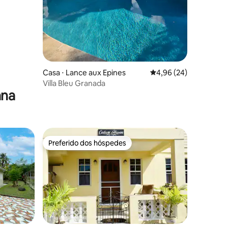
Casa ⋅ Lance aux Epines
4,96 de uma avaliação
4,96 (24)
Villa Bleu Granada
ana
Preferido dos hóspedes
os hóspedes
Preferido dos hóspedes