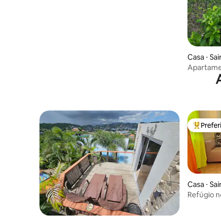
Casa ⋅ Sa
Apartame
Prefe
Entre os
Casa ⋅ Sa
Refúgio n