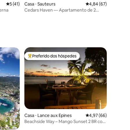
5 de uma avaliação média de 5, 41 avaliações
5 (41)
Casa ⋅ Sauteurs
4,84 de uma avaliação
4,84 (67)
ções
erna
Cedars Haven — Apartamento de 2
quartos
Preferido dos hóspedes
Entre os melhores preferidos dos hóspedes
Casa ⋅ Lance aux Epines
4,97 de uma avaliação
4,97 (66)
Beachside Way – Mango Sunset 2 BR com
ar condicionado no paraíso